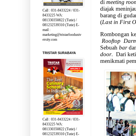
di
meeting ro
diajak meninj
Call : 031-8433224 / 031-
barang di gud
8433225 WA:
081330350822 (Tutie) /
(
Last in First 
081232539310 (Tutie) E-
mail :
Rombongan kem
marketing@tristarfooduniv
ersity.com
Rooftop
Darm
Sebuah
bar
da
door
.
Dari ket
TRISTAR SURABAYA
menikmati pem
Call : 031-8433224 / 031-
8433225 WA:
081330350822 (Tutie) /
081232539310 (Tutie) E-