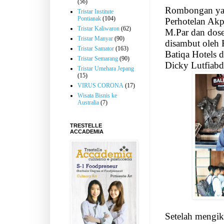
(56)
Rombongan ya
Tristar Institute
Pontianak
(104)
Perhotelan Akp
Tristar Kaliwaron
(62)
M.Par dan dos
Tristar Manyar
(90)
disambut oleh
Tristar Samator
(163)
Batiqa Hotels
d
Tristar Semarang
(90)
Dicky Lutfiab
Tristar Umehara Jepang
(15)
VIRUS CORONA
(17)
Wisata Bisnis ke
Australia
(7)
TRESTELLE
ACCADEMIA
Setelah mengiku