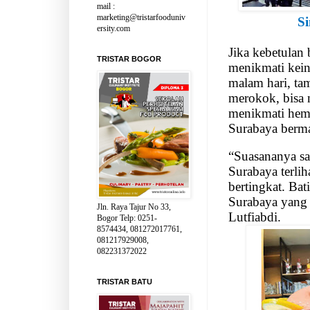
mail :
marketing@tristarfooduniv
Si
ersity.com
Jika kebetulan 
TRISTAR BOGOR
menikmati kein
malam hari, ta
merokok, bisa 
menikmati hem
Surabaya berm
“Suasananya s
Surabaya terlih
bertingkat. Ba
Surabaya yang
Jln. Raya Tajur No 33,
Lutfiabdi.
Bogor Telp: 0251-
8574434, 081272017761,
081217929008,
082231372022
TRISTAR BATU