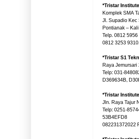
*Tristar Institu
Komplek SMA T
Jl. Supadio Kec
Pontianak – Kal
Telp. 0812 5956
0812 3253 9310
*Tristar S1 Tek
Raya Jemursari 
Telp: 031-8480
D369634B, D3
*Tristar Institu
Jln. Raya Tajur 
Telp: 0251-857
53B4EFD8
082231372022 