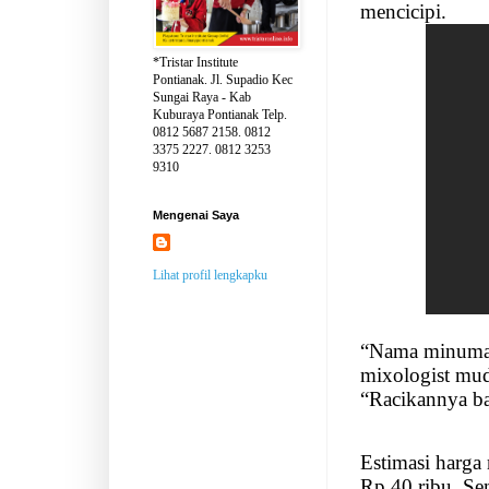
mencicipi.
*Tristar Institute
Pontianak. Jl. Supadio Kec
Sungai Raya - Kab
Kuburaya Pontianak Telp.
0812 5687 2158. 0812
3375 2227. 0812 3253
9310
Mengenai Saya
Lihat profil lengkapku
“Nama minuma
mixologist mud
“Racikannya bar
Estimasi harga
Rp 40 ribu. S