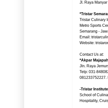
Jl. Raya Manyar
*Tristar Semar
Tristar Culinary I
Metro Sports Ce
Semarang - Jaw
Email: tristarculi
Website: tristaro
Contact Us at:
*Akpar Majapah
Jln. Raya Jemur
Telp: 031-8480
081233752227.
-Tristar Institute
School of Culina
Hospitality, Cru