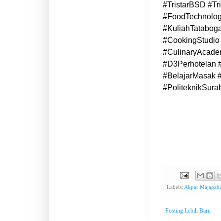
#TristarBSD #Tr
#FoodTechnolog
#KuliahTatabog
#CookingStudio 
#CulinaryAcadem
#D3Perhotelan 
#BelajarMasak 
#PoliteknikSura
Labels:
Akpar Majapahi
Posting Lebih Baru