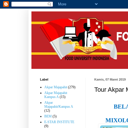
Label
Kamis, 07 Maret 2019
Akpar Majapahit
(279)
Tour Akpar 
Akpar Majapahit
Kampus A
(15)
Akpar
BEL
Majapahit/Kampus A
(12)
BEM
(5)
MIXOL
E-STAR INSTITUTE
(9)