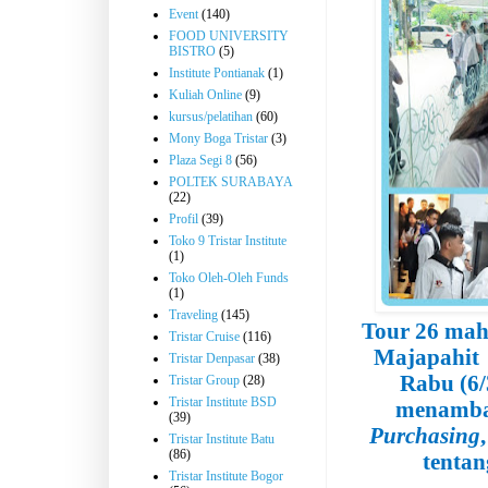
Event
(140)
FOOD UNIVERSITY
BISTRO
(5)
Institute Pontianak
(1)
Kuliah Online
(9)
kursus/pelatihan
(60)
Mony Boga Tristar
(3)
Plaza Segi 8
(56)
POLTEK SURABAYA
(22)
Profil
(39)
Toko 9 Tristar Institute
(1)
Toko Oleh-Oleh Funds
(1)
Traveling
(145)
Tour
26 mah
Tristar Cruise
(116)
Majapahit
Tristar Denpasar
(38)
Rabu (6/3
Tristar Group
(28)
Tristar Institute BSD
menamba
(39)
Purchasing
,
Tristar Institute Batu
(86)
tentan
Tristar Institute Bogor