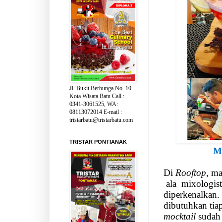
Jl. Bukit Berbunga No. 10
Kota Wisata Batu Call :
0341-3061525, WA:
08113072014 E-mail :
tristarbatu@tristarbatu.com
TRISTAR PONTIANAK
M
Di
Rooftop
, m
ala
mixologist
diperkenalkan.
dibutuhkan tiap
mocktail
sudah