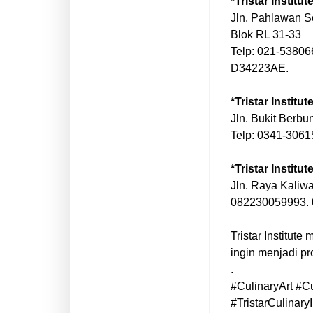
*Tristar Institu
Jln. Pahlawan S
Blok RL 31-33
Telp: 021-5380
D34223AE.
*Tristar Institu
Jln. Bukit Berbu
Telp: 0341-306
*Tristar Institu
Jln. Raya Kaliw
082230059993.
Tristar Institut
ingin menjadi pro
.
#CulinaryArt #C
#TristarCulinaryI