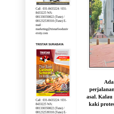
Call : 031-8433224 / 031-
8433225 WA:
081330350822 (Tutie) /
081232539310 (Tutie) E-
mail :
marketing@tristarfooduniv
ersity.com
TRISTAR SURABAYA
Ada 
perjalana
asal. Kalau
Call : 031-8433224 / 031-
kaki prote
8433225 WA:
081330350822 (Tutie) /
081232539310 (Tutie) E-