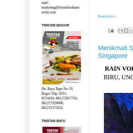
mail :
marketing@tristarfooduniv
ersity.com
Read more »
TRISTAR BOGOR
Menikmati 
Singapore
RAIN V
BIRU, UN
Jln. Raya Tajur No 33,
Bogor Telp: 0251-
8574434, 081272017761,
081217929008,
082231372022
TRISTAR BATU