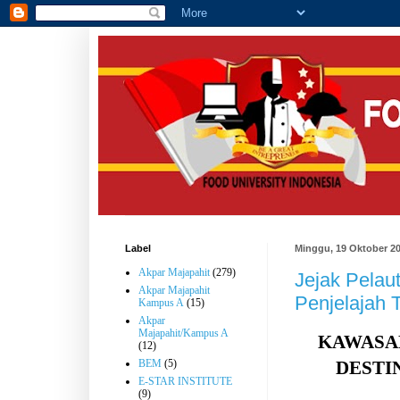
Label
Minggu, 19 Oktober 2
Akpar Majapahit
(279)
Jejak Pelau
Akpar Majapahit
Penjelajah 
Kampus A
(15)
Akpar
Majapahit/Kampus A
KAWASA
(12)
DESTI
BEM
(5)
E-STAR INSTITUTE
(9)