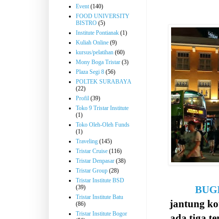
Event
(140)
FOOD UNIVERSITY
BISTRO
(5)
Institute Pontianak
(1)
Kuliah Online
(9)
kursus/pelatihan
(60)
Mony Boga Tristar
(3)
Plaza Segi 8
(56)
POLTEK SURABAYA
(22)
Profil
(39)
Toko 9 Tristar Institute
(1)
Toko Oleh-Oleh Funds
(1)
Traveling
(145)
Tristar Cruise
(116)
Tristar Denpasar
(38)
Tristar Group
(28)
Tristar Institute BSD
(39)
BUG
Tristar Institute Batu
jantung k
(86)
Tristar Institute Bogor
ada tiga t