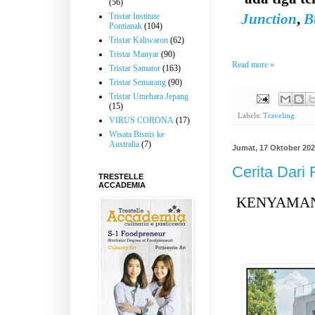
(56)
Junction
,
B
Tristar Institute
Pontianak
(104)
Tristar Kaliwaron
(62)
Tristar Manyar
(90)
Read more »
Tristar Samator
(163)
Tristar Semarang
(90)
Tristar Umehara Jepang
(15)
Labels:
Traveling
VIRUS CORONA
(17)
Wisata Bisnis ke
Australia
(7)
Jumat, 17 Oktober 20
Cerita Dari
TRESTELLE
ACCADEMIA
KENYAMAN