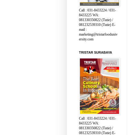
Call : 031-8433224 / 031-
8433225 WA:
081330350822 (Tutie) /
081232539310 (Tutie) E-
mail :
marketing@tristarfooduniv
ersity.com
TRISTAR SURABAYA
Call : 031-8433224 / 031-
8433225 WA:
081330350822 (Tutie) /
081232539310 (Tutie) E-