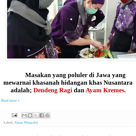
Masakan yang poluler di Jawa yang
mewarnai khasanah hidangan khas Nusantara
adalah;
Dendeng Ragi
dan
Ayam Kremes
.
Read more »
Labels:
Akpar Majapahit