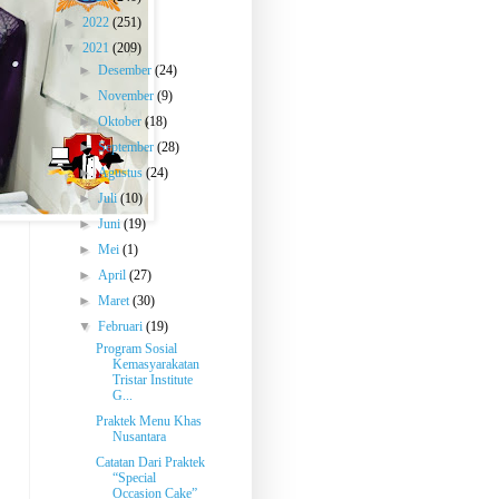
►
2022
(251)
▼
2021
(209)
►
Desember
(24)
►
November
(9)
►
Oktober
(18)
►
September
(28)
►
Agustus
(24)
►
Juli
(10)
►
Juni
(19)
►
Mei
(1)
►
April
(27)
►
Maret
(30)
▼
Februari
(19)
Program Sosial
Kemasyarakatan
Tristar Institute
G...
Praktek Menu Khas
Nusantara
Catatan Dari Praktek
“Special
Occasion Cake”