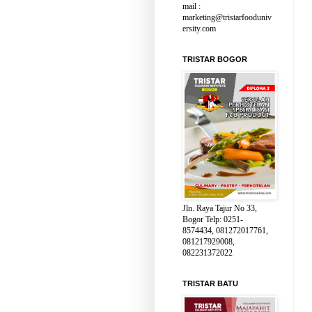
mail :
marketing@tristarfooduniv
ersity.com
TRISTAR BOGOR
Jln. Raya Tajur No 33,
Bogor Telp: 0251-
8574434, 081272017761,
081217929008,
082231372022
TRISTAR BATU