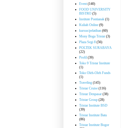
Event
(140)
FOOD UNIVERSITY
BISTRO
(5)
Institute Pontianak
(1)
Kuliah Online
(9)
kursus/pelatihan
(60)
Mony Boga Tristar
(3)
Plaza Segi 8
(56)
POLTEK SURABAYA
(22)
Profil
(39)
Toko 9 Tristar Institute
(1)
Toko Oleh-Oleh Funds
(1)
Traveling
(145)
Tristar Cruise
(116)
Tristar Denpasar
(38)
Tristar Group
(28)
Tristar Institute BSD
(39)
Tristar Institute Batu
(86)
Tristar Institute Bogor