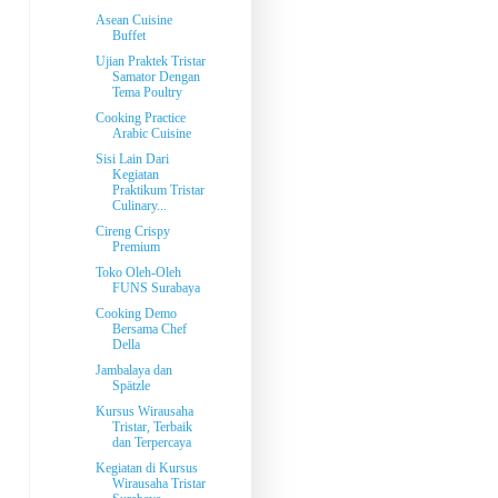
Asean Cuisine
Buffet
Ujian Praktek Tristar
Samator Dengan
Tema Poultry
Cooking Practice
Arabic Cuisine
Sisi Lain Dari
Kegiatan
Praktikum Tristar
Culinary...
Cireng Crispy
Premium
Toko Oleh-Oleh
FUNS Surabaya
Cooking Demo
Bersama Chef
Della
Jambalaya dan
Spätzle
Kursus Wirausaha
Tristar, Terbaik
dan Terpercaya
Kegiatan di Kursus
Wirausaha Tristar