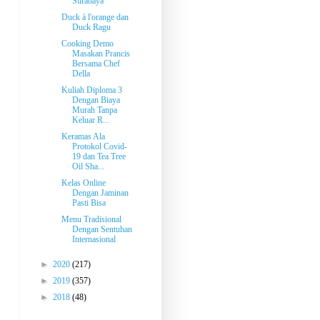
Surabaya
Duck à l'orange dan
Duck Ragu
Cooking Demo
Masakan Prancis
Bersama Chef
Della
Kuliah Diploma 3
Dengan Biaya
Murah Tanpa
Keluar R...
Keramas Ala
Protokol Covid-
19 dan Tea Tree
Oil Sha...
Kelas Online
Dengan Jaminan
Pasti Bisa
Menu Tradisional
Dengan Sentuhan
Internasional
►
2020
(217)
►
2019
(357)
►
2018
(48)