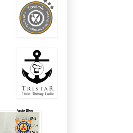
Arsip Blog
►
2025
(94)
►
2024
(176)
►
2023
(240)