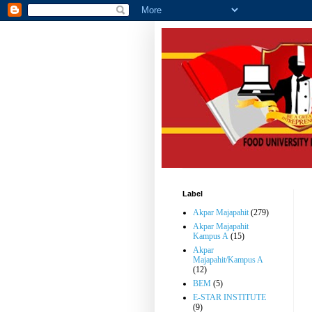
Label
Akpar Majapahit
(279)
Akpar Majapahit
Kampus A
(15)
Akpar
Majapahit/Kampus A
(12)
BEM
(5)
E-STAR INSTITUTE
(9)