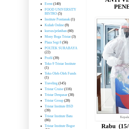
Event
(140)
PENE
FOOD UNIVERSITY
BISTRO
(5)
Institute Pontianak
(1)
Kuliah Online
(9)
kursus/pelatihan
(60)
Mony Boga Tristar
(3)
Plaza Segi 8
(56)
POLTEK SURABAYA
(22)
Profil
(39)
Toko 9 Tristar Institute
(1)
Toko Oleh-Oleh Funds
(1)
Traveling
(145)
Tristar Cruise
(116)
Tristar Denpasar
(38)
Tristar Group
(28)
Tristar Institute BSD
(39)
Tristar Institute Batu
Kepala
(86)
Rabu
(15
Tristar Institute Bogor