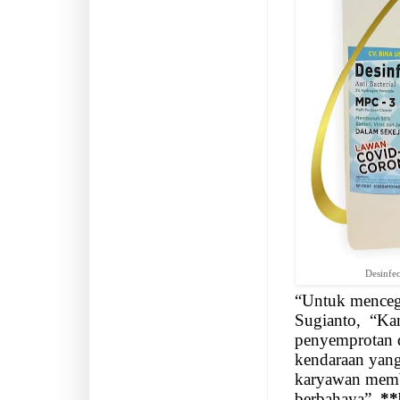
Desinfe
“Untuk mencega
Sugianto,
“Ka
penyemprotan 
kendaraan yan
karyawan memba
berbahaya”.
**