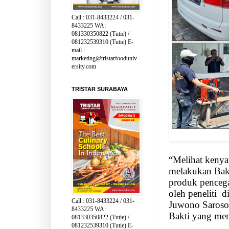
Call : 031-8433224 / 031-
8433225 WA:
081330350822 (Tutie) /
081232539310 (Tutie) E-
mail :
marketing@tristarfooduniv
ersity.com
TRISTAR SURABAYA
“Melihat kenyat
melakukan Bak
produk penceg
oleh peneliti
d
Call : 031-8433224 / 031-
Juwono Saroso
8433225 WA:
Bakti yang men
081330350822 (Tutie) /
081232539310 (Tutie) E-