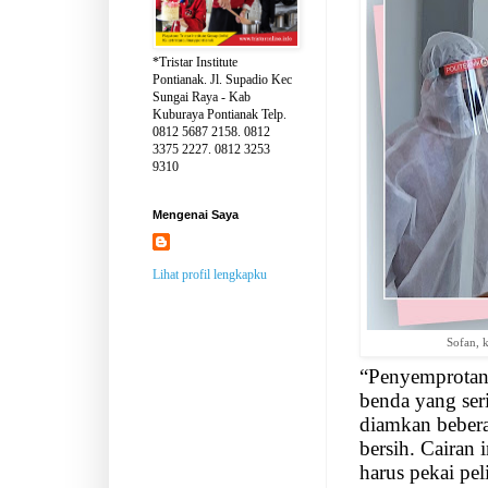
*Tristar Institute
Pontianak. Jl. Supadio Kec
Sungai Raya - Kab
Kuburaya Pontianak Telp.
0812 5687 2158. 0812
3375 2227. 0812 3253
9310
Mengenai Saya
Lihat profil lengkapku
Sofan, 
“Penyemprotan 
benda yang ser
diamkan beber
bersih. Cairan i
harus pekai pel