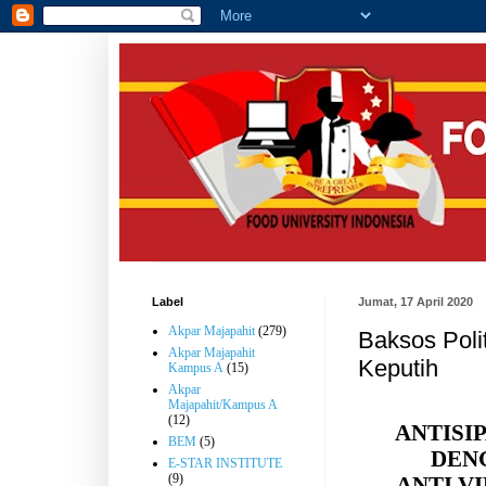
Label
Jumat, 17 April 2020
Akpar Majapahit
(279)
Baksos Poli
Akpar Majapahit
Keputih
Kampus A
(15)
Akpar
Majapahit/Kampus A
(12)
ANTISI
BEM
(5)
DEN
E-STAR INSTITUTE
(9)
ANTI V