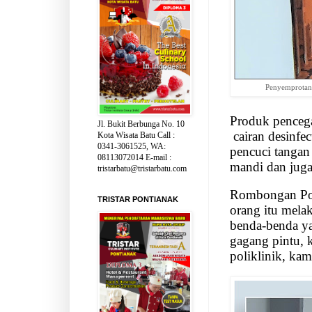
Penyemprotan 
Produk pencega
Jl. Bukit Berbunga No. 10
cairan desinfec
Kota Wisata Batu Call :
0341-3061525, WA:
pencuci tangan a
08113072014 E-mail :
mandi dan juga
tristarbatu@tristarbatu.com
Rombongan Pol
TRISTAR PONTIANAK
orang itu mela
benda-benda yan
gagang pintu, k
poliklinik, kam