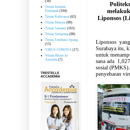
(56)
Politek
Tristar Institute
melakuk
Pontianak
(104)
Tristar Kaliwaron
(62)
Liponsos (L
Tristar Manyar
(90)
Tristar Samator
(163)
Tristar Semarang
(90)
Tristar Umehara Jepang
Liponsos
yang
(15)
Surabaya itu, 
VIRUS CORONA
(17)
untuk menampu
Wisata Bisnis ke
Australia
(7)
sana ada
1,02
sosial (PMKS)
penyebaran vir
TRESTELLE
ACCADEMIA