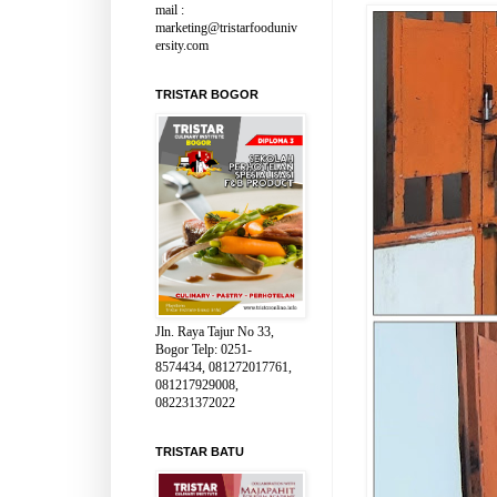
mail :
marketing@tristarfooduniv
ersity.com
TRISTAR BOGOR
Jln. Raya Tajur No 33,
Bogor Telp: 0251-
8574434, 081272017761,
081217929008,
082231372022
TRISTAR BATU