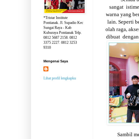
sangat
istim
warna yang ber
*Tristar Institute
lain. Seperti 
Pontianak. Jl. Supadio Kec
Sungai Raya - Kab
olah raga, akse
Kuburaya Pontianak Telp.
dibuat
dengan
0812 5687 2158. 0812
3375 2227. 0812 3253
9310
Mengenai Saya
Lihat profil lengkapku
Sambil me