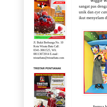
Wiggle Wi
sangat pas deng
unik dan
eye
cat
ikut menyelam d
Jl. Bukit Berbunga No. 10
Kota Wisata Batu Call :
0341-3061525, WA:
08113072014 E-mail :
tristarbatu@tristarbatu.com
TRISTAR PONTIANAK
Semua ba