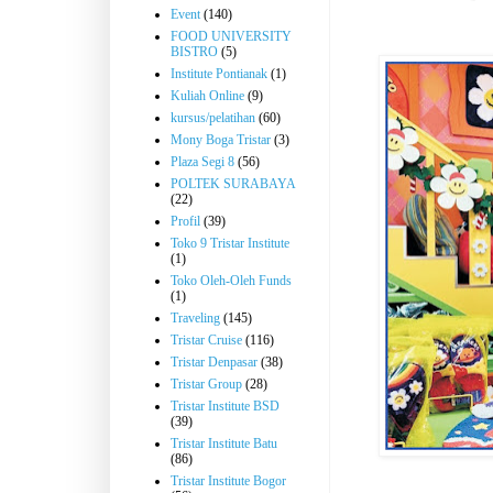
Event
(140)
FOOD UNIVERSITY
BISTRO
(5)
Institute Pontianak
(1)
Kuliah Online
(9)
kursus/pelatihan
(60)
Mony Boga Tristar
(3)
Plaza Segi 8
(56)
POLTEK SURABAYA
(22)
Profil
(39)
Toko 9 Tristar Institute
(1)
Toko Oleh-Oleh Funds
(1)
Traveling
(145)
Tristar Cruise
(116)
Tristar Denpasar
(38)
Tristar Group
(28)
Tristar Institute BSD
(39)
Tristar Institute Batu
(86)
Tristar Institute Bogor