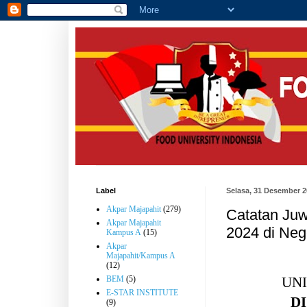
Label
Selasa, 31 Desember 
Akpar Majapahit
(279)
Catatan Juw
Akpar Majapahit
2024 di Neg
Kampus A
(15)
Akpar
Majapahit/Kampus A
(12)
UNI
BEM
(5)
E-STAR INSTITUTE
D
(9)