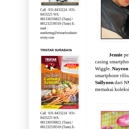
Call : 031-8433224 / 031-
8433225 WA:
081330350822 (Tutie) /
081232539310 (Tutie) E-
mail :
marketing@tristarfooduniv
ersity.com
TRISTAR SURABAYA
Jennie
pe
casing smartpho
Wiggle.
Nayeon
smartphone rilis
Sullyoon
dari 
memakai koleksi
Call : 031-8433224 / 031-
8433225 WA:
081330350822 (Tutie) /
081232539310 (Tutie) E-