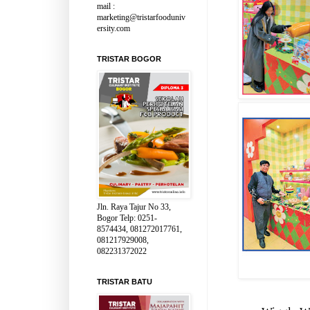
mail :
marketing@tristarfooduniv
ersity.com
TRISTAR BOGOR
Jln. Raya Tajur No 33,
Bogor Telp: 0251-
8574434, 081272017761,
081217929008,
082231372022
TRISTAR BATU