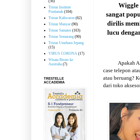
(56)
Wiggle 
Tristar Institute
Pontianak
(104)
sangat popu
Tristar Kaliwaron
(62)
dirilis mem
Tristar Manyar
(90)
Tristar Samator
(163)
lucu denga
Tristar Semarang
(90)
Tristar Umehara Jepang
(15)
VIRUS CORONA
(17)
Wisata Bisnis ke
Apakah A
Australia
(7)
case telepon ata
atau beruang? 
TRESTELLE
ACCADEMIA
dari toko akseso