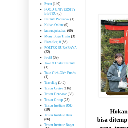
Event
(140)
FOOD UNIVERSITY
BISTRO
(5)
Institute Pontianak
(1)
Kuliah Online
(9)
kursus/pelatihan
(60)
Mony Boga Tristar
(3)
Plaza Segi 8
(56)
POLTEK SURABAYA
(22)
Profil
(39)
Toko 9 Tristar Institute
(1)
Toko Oleh-Oleh Funds
(1)
Traveling
(145)
Tristar Cruise
(116)
Tristar Denpasar
(38)
Tristar Group
(28)
Tristar Institute BSD
(39)
Hokane
Tristar Institute Batu
bisa ditem
(86)
Tristar Institute Bogor