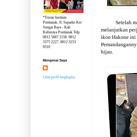
*Tristar Institute
Setelah me
Pontianak. Jl. Supadio Kec
Sungai Raya - Kab
melanjutkan per
Kuburaya Pontianak Telp.
ikon Hakone ini 
0812 5687 2158. 0812
3375 2227. 0812 3253
Pemandangannya s
9310
hijau.
Mengenai Saya
Lihat profil lengkapku