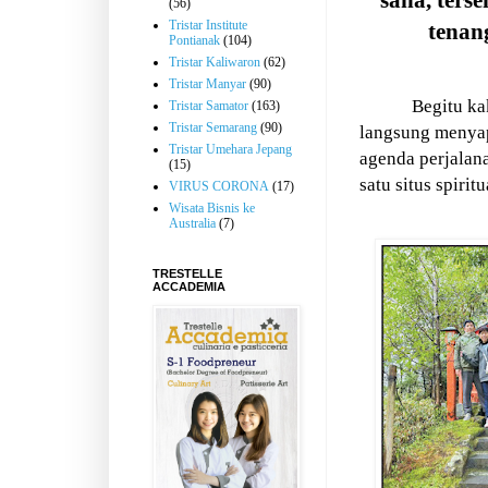
sana, ters
(56)
Tristar Institute
tenan
Pontianak
(104)
Tristar Kaliwaron
(62)
Tristar Manyar
(90)
Begitu ka
Tristar Samator
(163)
Tristar Semarang
(90)
langsung menyap
Tristar Umehara Jepang
agenda perjalan
(15)
satu situs spirit
VIRUS CORONA
(17)
Wisata Bisnis ke
Australia
(7)
TRESTELLE
ACCADEMIA