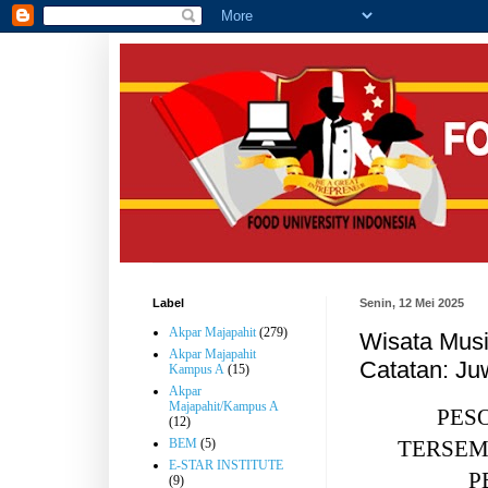
Label
Senin, 12 Mei 2025
Akpar Majapahit
(279)
Wisata Musi
Akpar Majapahit
Catatan: J
Kampus A
(15)
Akpar
Majapahit/Kampus A
PES
(12)
TERSEM
BEM
(5)
E-STAR INSTITUTE
P
(9)