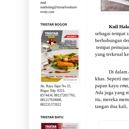
mail :
marketing@tristarfooduniv
ersity.com
TRISTAR BOGOR
Kuil Hak
sebagai tempat s
berhubungan den
tempat pemujaa
yang terkenal k
Di dalam a
khas. Seperti m
papan kayu
ema
Jln. Raya Tajur No 33,
Bogor Telp: 0251-
Ada juga yang m
8574434, 081272017761,
itu, mereka me
081217929008,
082231372022
tangan dua kali,
TRISTAR BATU