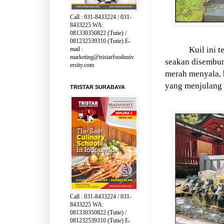
Call : 031-8433224 / 031-
8433225 WA:
081330350822 (Tutie) /
081232539310 (Tutie) E-
Kuil ini t
mail :
marketing@tristarfooduniv
seakan disembun
ersity.com
merah menyala, 
yang menjulang 
TRISTAR SURABAYA
Call : 031-8433224 / 031-
8433225 WA:
081330350822 (Tutie) /
081232539310 (Tutie) E-