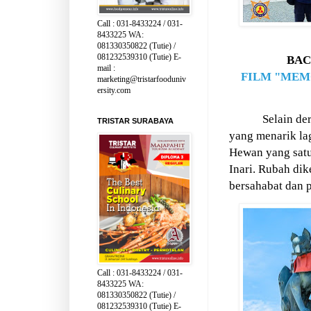
Call : 031-8433224 / 031-
8433225 WA:
081330350822 (Tutie) /
081232539310 (Tutie) E-
BAC
mail :
FILM "MEMO
marketing@tristarfooduniv
ersity.com
Selain de
TRISTAR SURABAYA
yang menarik la
Hewan yang satu
Inari. Rubah
dik
bersahabat dan p
Call : 031-8433224 / 031-
8433225 WA:
081330350822 (Tutie) /
081232539310 (Tutie) E-