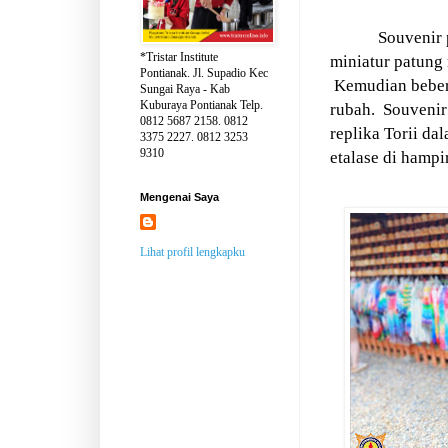
Souvenir 
*Tristar Institute
miniatur patung
Pontianak. Jl. Supadio Kec
Kemudian beber
Sungai Raya - Kab
Kuburaya Pontianak Telp.
rubah.
Souvenir
0812 5687 2158. 0812
replika Torii d
3375 2227. 0812 3253
9310
etalase di hampi
Mengenai Saya
Lihat profil lengkapku