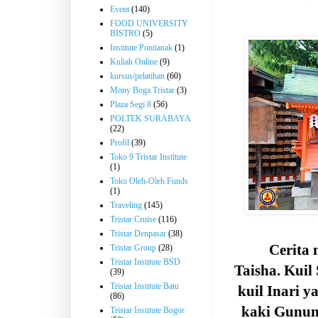
Event
(140)
FOOD UNIVERSITY
BISTRO
(5)
Institute Pontianak
(1)
Kuliah Online
(9)
kursus/pelatihan
(60)
Mony Boga Tristar
(3)
Plaza Segi 8
(56)
POLTEK SURABAYA
(22)
Profil
(39)
Toko 9 Tristar Institute
(1)
Toko Oleh-Oleh Funds
(1)
Traveling
(145)
Tristar Cruise
(116)
Tristar Denpasar
(38)
Cerita 
Tristar Group
(28)
Tristar Institute BSD
Taisha. Kuil
(39)
Tristar Institute Batu
kuil Inari y
(86)
kaki Gunung
Tristar Institute Bogor