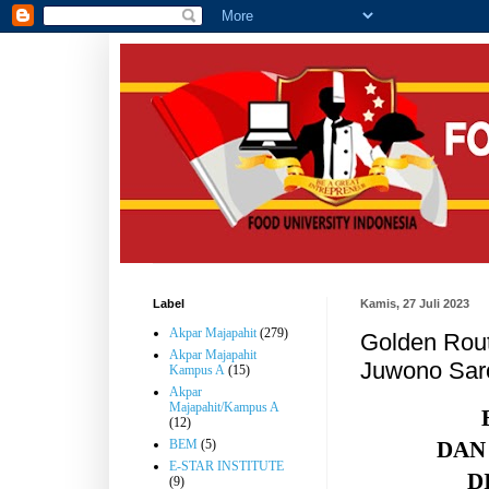
Label
Kamis, 27 Juli 2023
Akpar Majapahit
(279)
Golden Rou
Akpar Majapahit
Juwono Saro
Kampus A
(15)
Akpar
Majapahit/Kampus A
(12)
DAN
BEM
(5)
E-STAR INSTITUTE
D
(9)