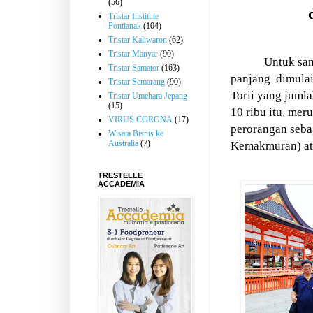
(56)
Tristar Institute
Pontianak
(104)
Tristar Kaliwaron
(62)
Tristar Manyar
(90)
Untuk sam
Tristar Samator
(163)
panjang
dimulai
Tristar Semarang
(90)
Torii yang juml
Tristar Umehara Jepang
(15)
10 ribu itu, mer
VIRUS CORONA
(17)
perorangan seba
Wisata Bisnis ke
Australia
(7)
Kemakmuran) ata
TRESTELLE
ACCADEMIA