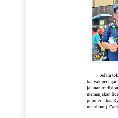
Selain tok
banyak pedagang
jajanan tradisio
memanjakan lida
populer
khas Ky
mentimun). Cami