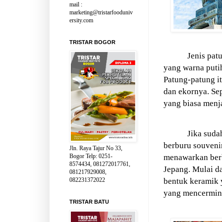
mail :
marketing@tristarfooduniv
ersity.com
TRISTAR BOGOR
Jenis pat
yang warna puti
Patung-patung i
dan ekornya. Sep
yang biasa menj
Jika sudah
berburu souvenir
Jln. Raya Tajur No 33,
Bogor Telp: 0251-
menawarkan berb
8574434, 081272017761,
Jepang. Mulai da
081217929008,
082231372022
bentuk keramik 
yang mencermink
TRISTAR BATU