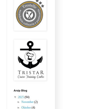
Arsip Blog
▼
2025
(94)
►
November
(2)
►
Oktober
(4)