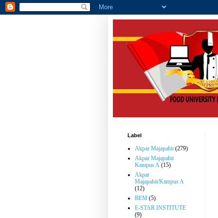
Label
Akpar Majapahit
(279)
Akpar Majapahit
Kampus A
(15)
Akpar
Majapahit/Kampus A
(12)
BEM
(5)
E-STAR INSTITUTE
(9)