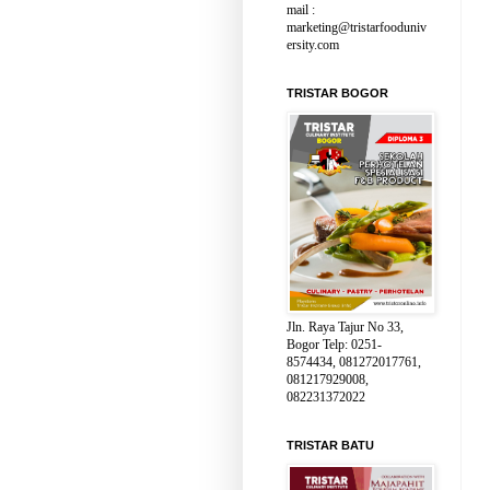
mail :
marketing@tristarfooduniv
ersity.com
TRISTAR BOGOR
Jln. Raya Tajur No 33,
Bogor Telp: 0251-
8574434, 081272017761,
081217929008,
082231372022
TRISTAR BATU