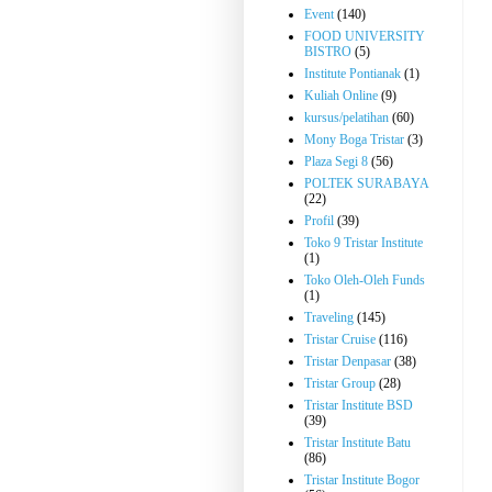
Event
(140)
FOOD UNIVERSITY
BISTRO
(5)
Institute Pontianak
(1)
Kuliah Online
(9)
kursus/pelatihan
(60)
Mony Boga Tristar
(3)
Plaza Segi 8
(56)
POLTEK SURABAYA
(22)
Profil
(39)
Toko 9 Tristar Institute
(1)
Toko Oleh-Oleh Funds
(1)
Traveling
(145)
Tristar Cruise
(116)
Tristar Denpasar
(38)
Tristar Group
(28)
Tristar Institute BSD
(39)
Tristar Institute Batu
(86)
Tristar Institute Bogor