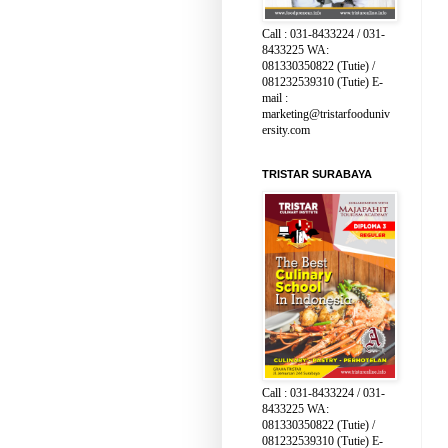
Call : 031-8433224 / 031-
8433225 WA:
081330350822 (Tutie) /
081232539310 (Tutie) E-
mail :
marketing@tristarfooduniv
ersity.com
TRISTAR SURABAYA
Call : 031-8433224 / 031-
8433225 WA:
081330350822 (Tutie) /
081232539310 (Tutie) E-