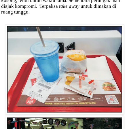
kosong, tentu butuh waktu lama. Sementara perut gak mau
diajak kompromi.
Terpaksa
take away
untuk dimakan di
ruang tunggu.