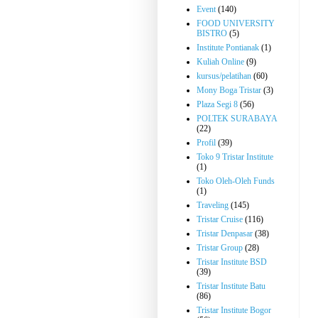
Event
(140)
FOOD UNIVERSITY
BISTRO
(5)
Institute Pontianak
(1)
Kuliah Online
(9)
kursus/pelatihan
(60)
Mony Boga Tristar
(3)
Plaza Segi 8
(56)
POLTEK SURABAYA
(22)
Profil
(39)
Toko 9 Tristar Institute
(1)
Toko Oleh-Oleh Funds
(1)
Traveling
(145)
Tristar Cruise
(116)
Tristar Denpasar
(38)
Tristar Group
(28)
Tristar Institute BSD
(39)
Tristar Institute Batu
(86)
Tristar Institute Bogor