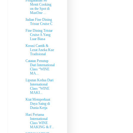
Pengalaman 90
Menit Cooking
on the Spot di
MaxOne ...
Italian Fine Dining
Tristar Cruise C
Fine Dining Tristar
Cruise A Yang
Luar Biasa
Kreasi Cantik &
Lezat Aneka Kue
Tradisional
Catatan Penutup
Dari International
Class “WINE
MA...
Liputan Kedua Dari
International
Class “WINE
MAKI...
Kiat Memperkuat
Daya Saing di
Dunia Kerja
Hari Pertama
International
Class WINE
MAKING & F...