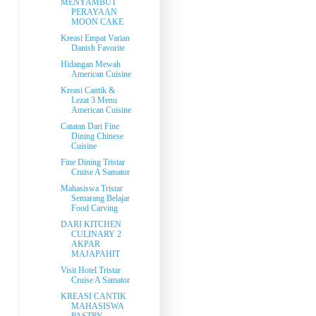
MENYAMBUT
PERAYAAN
MOON CAKE
Kreasi Empat Varian
Danish Favorite
Hidangan Mewah
American Cuisine
Kreasi Cantik &
Lezat 3 Menu
American Cuisine
Catatan Dari Fine
Dining Chinese
Cuisine
Fine Dining Tristar
Cruise A Samator
Mahasiswa Tristar
Semarang Belajar
Food Carving
DARI KITCHEN
CULINARY 2
AKPAR
MAJAPAHIT
Visit Hotel Tristar
Cruise A Samator
KREASI CANTIK
MAHASISWA