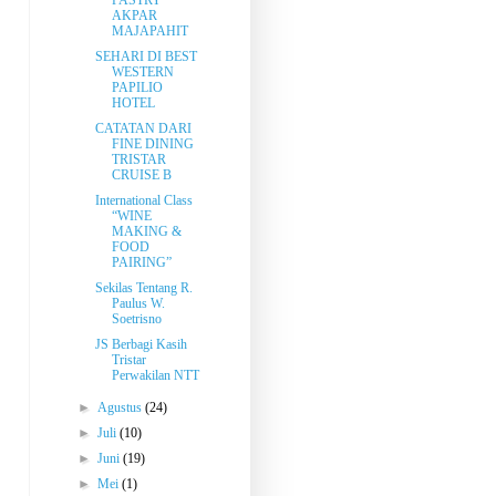
PASTRY
AKPAR
MAJAPAHIT
SEHARI DI BEST
WESTERN
PAPILIO
HOTEL
CATATAN DARI
FINE DINING
TRISTAR
CRUISE B
International Class
“WINE
MAKING &
FOOD
PAIRING”
Sekilas Tentang R.
Paulus W.
Soetrisno
JS Berbagi Kasih
Tristar
Perwakilan NTT
►
Agustus
(24)
►
Juli
(10)
►
Juni
(19)
►
Mei
(1)