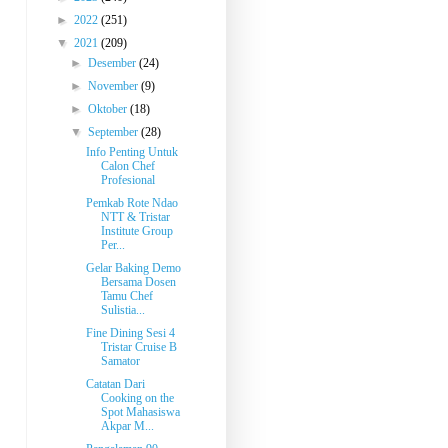
►
2022
(251)
▼
2021
(209)
►
Desember
(24)
►
November
(9)
►
Oktober
(18)
▼
September
(28)
Info Penting Untuk
Calon Chef
Profesional
Pemkab Rote Ndao
NTT & Tristar
Institute Group
Per...
Gelar Baking Demo
Bersama Dosen
Tamu Chef
Sulistia...
Fine Dining Sesi 4
Tristar Cruise B
Samator
Catatan Dari
Cooking on the
Spot Mahasiswa
Akpar M...