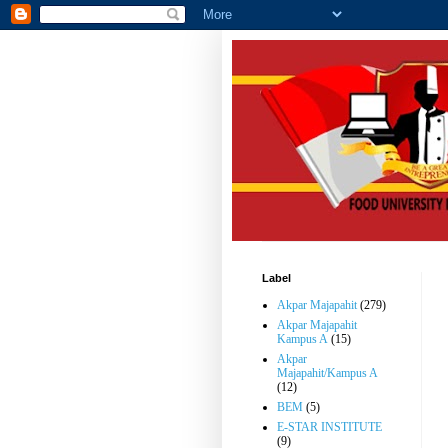
Label
Akpar Majapahit
(279)
Akpar Majapahit
Kampus A
(15)
Akpar
Majapahit/Kampus A
(12)
BEM
(5)
E-STAR INSTITUTE
(9)