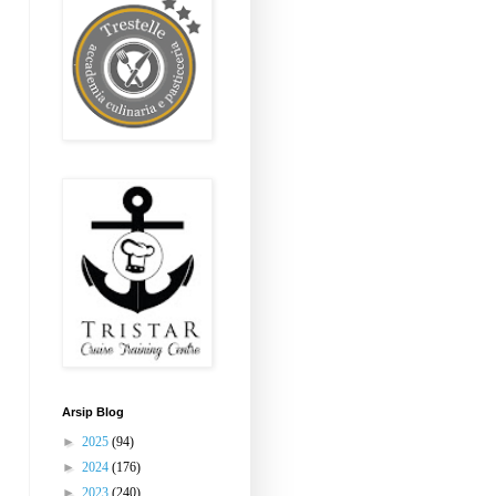
Arsip Blog
►
2025
(94)
►
2024
(176)
►
2023
(240)