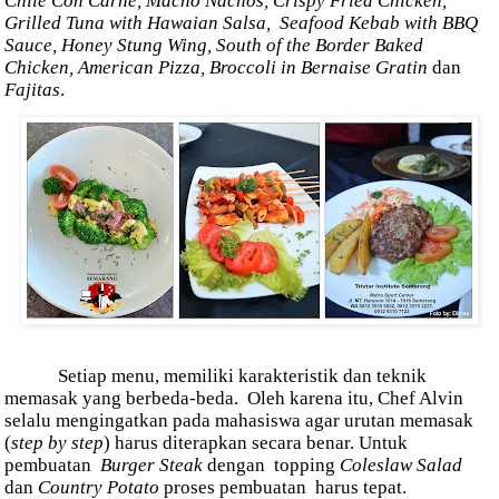
Chile Con Carne, Macho Nachos, Crispy Fried Chicken,
Grilled Tuna with Hawaian Salsa,
Seafood Kebab with BBQ
Sauce, Honey Stung Wing, South of the Border Baked
Chicken, American Pizza, Broccoli in Bernaise Gratin
dan
Fajitas
.
Setiap menu, memiliki karakteristik dan teknik
memasak yang berbeda-beda.
Oleh karena itu, Chef Alvin
selalu mengingatkan pada mahasiswa agar urutan memasak
(
step by step
) harus diterapkan secara benar.
Untuk
pembuatan
Burger Steak
dengan
topping
Coleslaw Salad
dan
Country Potato
proses pembuatan harus tepat.