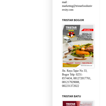
mail :
marketing@tristarfooduniv
ersity.com
TRISTAR BOGOR
Jln. Raya Tajur No 33,
Bogor Telp: 0251-
8574434, 081272017761,
081217929008,
082231372022
TRISTAR BATU