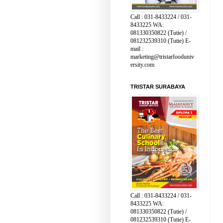
Call : 031-8433224 / 031-
8433225 WA:
081330350822 (Tutie) /
081232539310 (Tutie) E-
mail :
marketing@tristarfooduniv
ersity.com
TRISTAR SURABAYA
Call : 031-8433224 / 031-
8433225 WA:
081330350822 (Tutie) /
081232539310 (Tutie) E-