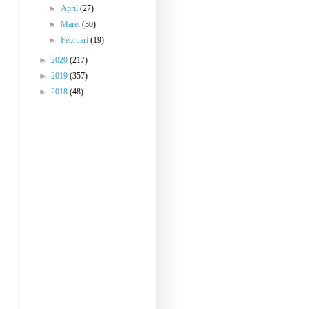
►
April
(27)
►
Maret
(30)
►
Februari
(19)
►
2020
(217)
►
2019
(357)
►
2018
(48)