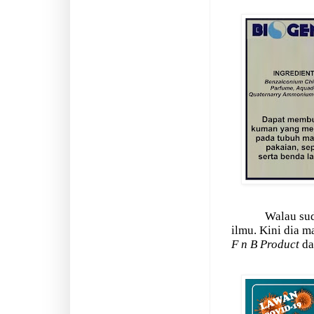
Walau sud
ilmu. Kini dia m
F n B Product
d