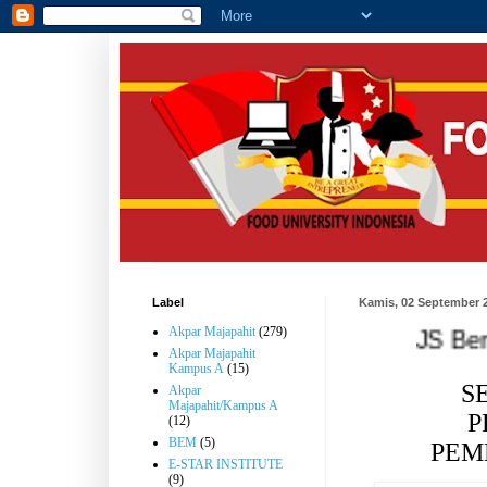
Label
Kamis, 02 September 
Akpar Majapahit
(279)
JS Berbagi K
Akpar Majapahit
Kampus A
(15)
S
Akpar
Majapahit/Kampus A
P
(12)
BEM
(5)
PEM
E-STAR INSTITUTE
(9)