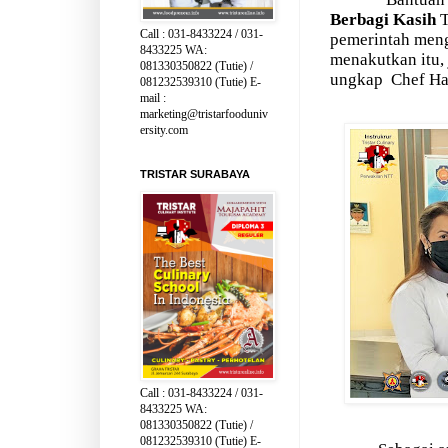
Berbagi Kasih
T
Call : 031-8433224 / 031-
pemerintah meng
8433225 WA:
menakutkan itu,
081330350822 (Tutie) /
ungkap
Chef Ha
081232539310 (Tutie) E-
mail :
marketing@tristarfooduniv
ersity.com
TRISTAR SURABAYA
Call : 031-8433224 / 031-
8433225 WA:
081330350822 (Tutie) /
081232539310 (Tutie) E-