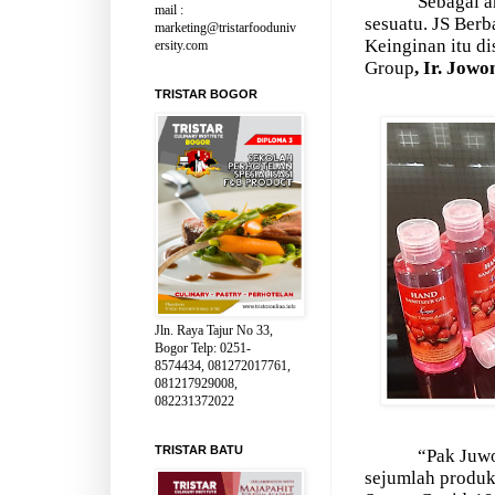
Sebagai a
mail :
sesuatu. JS Berb
marketing@tristarfooduniv
Keinginan itu di
ersity.com
Group
, Ir. Jow
TRISTAR BOGOR
Jln. Raya Tajur No 33,
Bogor Telp: 0251-
8574434, 081272017761,
081217929008,
082231372022
TRISTAR BATU
“Pak Juw
sejumlah produk