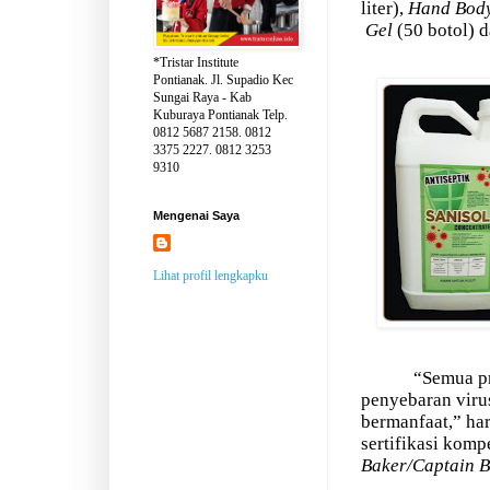
liter),
Hand Body 
Gel
(50 botol) 
*Tristar Institute
Pontianak. Jl. Supadio Kec
Sungai Raya - Kab
Kuburaya Pontianak Telp.
0812 5687 2158. 0812
3375 2227. 0812 3253
9310
Mengenai Saya
Lihat profil lengkapku
“Semua p
penyebaran viru
bermanfaat,” ha
sertifikasi komp
Baker/Captain 