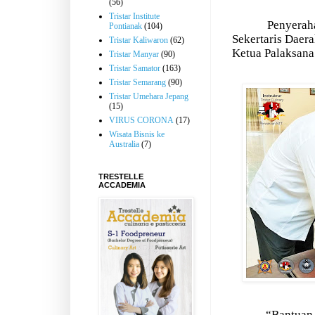
(56)
Tristar Institute
Penyeraha
Pontianak
(104)
Sekertaris Daer
Tristar Kaliwaron
(62)
Ketua Palaksana
Tristar Manyar
(90)
Tristar Samator
(163)
Tristar Semarang
(90)
Tristar Umehara Jepang
(15)
VIRUS CORONA
(17)
Wisata Bisnis ke
Australia
(7)
TRESTELLE
ACCADEMIA
“Bantuan 