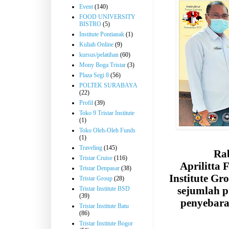
Event
(140)
FOOD UNIVERSITY
BISTRO
(5)
Institute Pontianak
(1)
Kuliah Online
(9)
kursus/pelatihan
(60)
Mony Boga Tristar
(3)
Plaza Segi 8
(56)
POLTEK SURABAYA
(22)
Profil
(39)
Toko 9 Tristar Institute
(1)
Toko Oleh-Oleh Funds
(1)
Traveling
(145)
Rab
Tristar Cruise
(116)
Aprilitta 
Tristar Denpasar
(38)
Institute G
Tristar Group
(28)
sejumlah p
Tristar Institute BSD
(39)
penyebara
Tristar Institute Batu
(86)
Tristar Institute Bogor