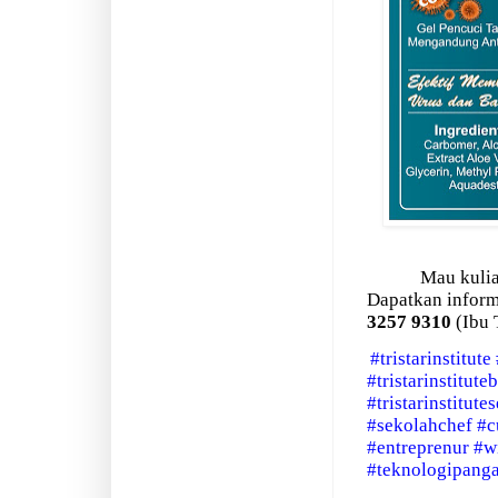
Mau kulia
Dapatkan inform
3257 9310
(Ibu 
#tristarinstitute
#tristarinstitute
#tristarinstitut
#sekolahchef
#c
#entreprenur
#w
#teknologipang