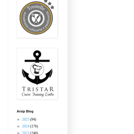
Arsip Blog
►
2025
(94)
►
2024
(176)
►
2023
(240)