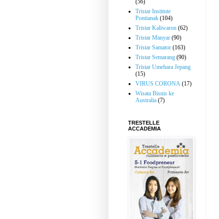
(56)
Tristar Institute
Pontianak
(104)
Tristar Kaliwaron
(62)
Tristar Manyar
(90)
Tristar Samator
(163)
Tristar Semarang
(90)
Tristar Umehara Jepang
(15)
VIRUS CORONA
(17)
Wisata Bisnis ke
Australia
(7)
TRESTELLE
ACCADEMIA