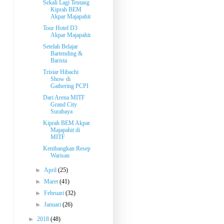
Sekali Lagi Tentang
Kiprah BEM
Akpar Majapahit
Tour Hotel D3
Akpar Majapahit
Setelah Belajar
Bartending &
Barista
Tristar Hibachi
Show di
Gathering PCPI
Dari Arena MITF
Grand City
Surabaya
Kiprah BEM Akpar
Majapahit di
MITF
Kembangkan Resep
Warisan
►
April
(25)
►
Maret
(41)
►
Februari
(32)
►
Januari
(26)
►
2018
(48)