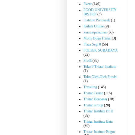
Event
(140)
FOOD UNIVERSITY
BISTRO
(5)
Institute Pontianak
(1)
Kuliah Online
(9)
kursus/pelatihan
(60)
Mony Boga Tristar
(3)
Plaza Segi 8
(56)
POLTEK SURABAYA
(22)
Profil
(39)
Toko 9 Tristar Institute
(1)
Toko Oleh-Oleh Funds
(1)
Traveling
(145)
Tristar Cruise
(116)
Tristar Denpasar
(38)
Tristar Group
(28)
Tristar Institute BSD
(39)
Tristar Institute Batu
(86)
Tristar Institute Bogor