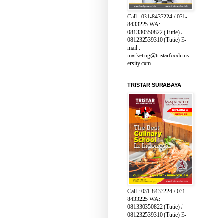
Call : 031-8433224 / 031-
8433225 WA:
081330350822 (Tutie) /
081232539310 (Tutie) E-
mail :
marketing@tristarfooduniv
ersity.com
TRISTAR SURABAYA
Call : 031-8433224 / 031-
8433225 WA:
081330350822 (Tutie) /
081232539310 (Tutie) E-