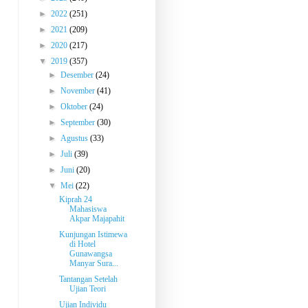
►
2022
(251)
►
2021
(209)
►
2020
(217)
▼
2019
(357)
►
Desember
(24)
►
November
(41)
►
Oktober
(24)
►
September
(30)
►
Agustus
(33)
►
Juli
(39)
►
Juni
(20)
▼
Mei
(22)
Kiprah 24
Mahasiswa
Akpar Majapahit
Kunjungan Istimewa
di Hotel
Gunawangsa
Manyar Sura...
Tantangan Setelah
Ujian Teori
Ujian Individu