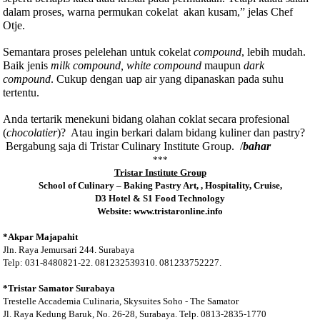
dalam proses, warna permukan cokelat
akan kusam,” jelas Chef
Otje.
Semantara proses pelelehan untuk cokelat
compound
, lebih mudah.
Baik jenis
milk compound,
white compound
maupun
dark
compound
. Cukup dengan uap air yang dipanaskan pada suhu
tertentu.
Anda tertarik menekuni bidang olahan coklat secara profesional
(
chocolatier
)?
Atau ingin berkari dalam bidang kuliner dan pastry?
Bergabung saja di Tristar Culinary Institute Group.
/
bahar
***
Tristar Institute Group
School of Culinary – Baking Pastry Art, , Hospitality, Cruise,
D3 Hotel & S1 Food Technology
Website: www.tristaronline.info
*Akpar Majapahit
Jln. Raya Jemursari 244. Surabaya
Telp: 031-8480821-22. 081232539310. 081233752227.
*Tristar Samator Surabaya
Trestelle Accademia Culinaria, Skysuites Soho - The Samator
Jl. Raya Kedung Baruk, No. 26-28, Surabaya. Telp. 0813-2835-1770