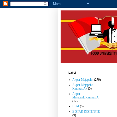
Label
Akpar Majapahit
(279)
Akpar Majapahit
Kampus A
(15)
Akpar
Majapahit/Kampus A
(12)
BEM
(5)
E-STAR INSTITUTE
(9)