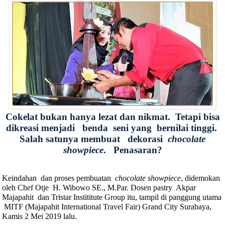
Cokelat bukan hanya lezat dan nikmat.
Tetapi bisa
dikreasi menjadi
benda
seni yang
bernilai tinggi.
Salah satunya membuat
dekorasi
chocolate
showpiece
.
Penasaran?
Keindahan
dan proses pembuatan
chocolate showpiece
, didemokan
oleh Chef Otje
H. Wibowo SE., M.Par. Dosen pastry
Akpar
Majapahit
dan Tristar Instititute Group itu, tampil di panggung utama
MITF (Majapahit International Travel Fair) Grand City Surabaya,
Kamis 2 Mei 2019 lalu.