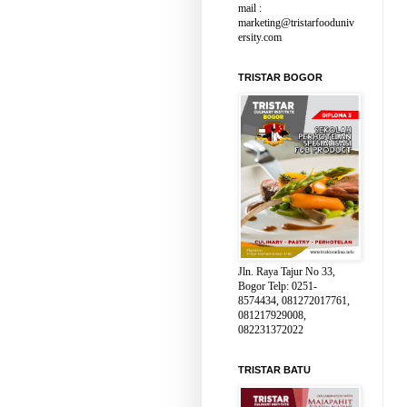
mail :
marketing@tristarfooduniv
ersity.com
TRISTAR BOGOR
Jln. Raya Tajur No 33,
Bogor Telp: 0251-
8574434, 081272017761,
081217929008,
082231372022
TRISTAR BATU