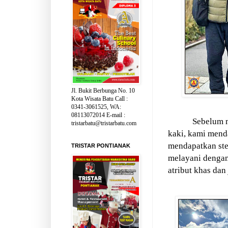
Jl. Bukit Berbunga No. 10
Kota Wisata Batu Call :
0341-3061525, WA:
08113072014 E-mail :
Sebelum m
tristarbatu@tristarbatu.com
kaki, kami mend
mendapatkan ste
TRISTAR PONTIANAK
melayani dengan
atribut khas da