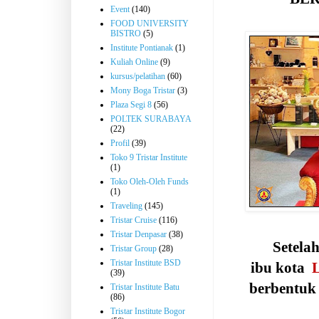
Event
(140)
FOOD UNIVERSITY
BISTRO
(5)
Institute Pontianak
(1)
Kuliah Online
(9)
kursus/pelatihan
(60)
Mony Boga Tristar
(3)
Plaza Segi 8
(56)
POLTEK SURABAYA
(22)
Profil
(39)
Toko 9 Tristar Institute
(1)
Toko Oleh-Oleh Funds
(1)
Traveling
(145)
Tristar Cruise
(116)
Tristar Denpasar
(38)
Setelah
Tristar Group
(28)
Tristar Institute BSD
ibu kota
L
(39)
berbentuk
Tristar Institute Batu
(86)
Tristar Institute Bogor