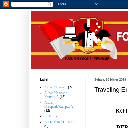
Label
Selasa, 28 Maret 2023
Akpar Majapahit
(279)
Traveling Er
Akpar Majapahit
Kampus A
(15)
Akpar
Majapahit/Kampus A
KOT
(12)
BEM
(5)
E-STAR INSTITUTE
BE
(9)