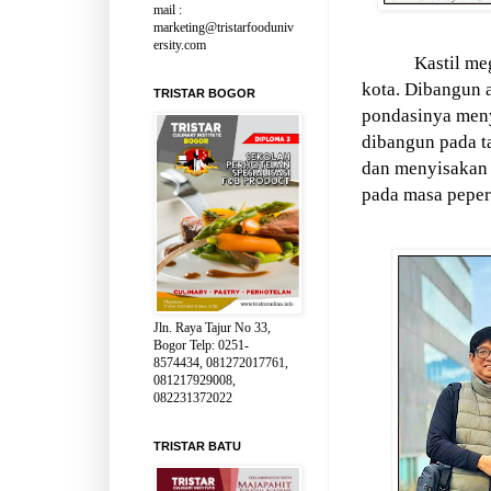
mail :
marketing@tristarfooduniv
ersity.com
Kastil me
kota. Dibangun 
TRISTAR BOGOR
pondasinya meny
dibangun pada t
dan menyisakan 
pada masa peper
Jln. Raya Tajur No 33,
Bogor Telp: 0251-
8574434, 081272017761,
081217929008,
082231372022
TRISTAR BATU