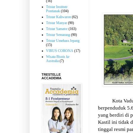
(56)
Tristar Institute
Pontianak
(104)
Tristar Kaliwaron
(62)
Tristar Manyar
(90)
Tristar Samator
(163)
Tristar Semarang
(90)
Tristar Umehara Jepang
(15)
VIRUS CORONA
(17)
Wisata Bisnis ke
Australia
(7)
TRESTELLE
ACCADEMIA
Kota Vadu
berpenduduk 5.69
yang berdiri di
Kastil ini tida
tinggal resmi p