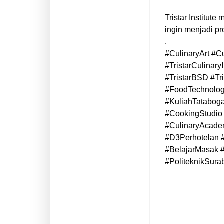
Tristar Institut
ingin menjadi pro
.
#CulinaryArt #C
#TristarCulinaryI
#TristarBSD #Tr
#FoodTechnolog
#KuliahTatabog
#CookingStudio 
#CulinaryAcadem
#D3Perhotelan 
#BelajarMasak 
#PoliteknikSura