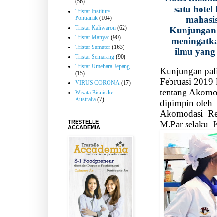
(56)
satu hotel
Tristar Institute
Pontianak
(104)
mahasi
Tristar Kaliwaron
(62)
Kunjungan 
Tristar Manyar
(90)
meningatk
Tristar Samator
(163)
ilmu yang
Tristar Semarang
(90)
Tristar Umehara Jepang
Kunjungan pali
(15)
Februasi 2019 
VIRUS CORONA
(17)
tentang Akomo
Wisata Bisnis ke
Australia
(7)
dipimpin oleh
Akomodasi
Re
TRESTELLE
M.Par selaku
ACCADEMIA