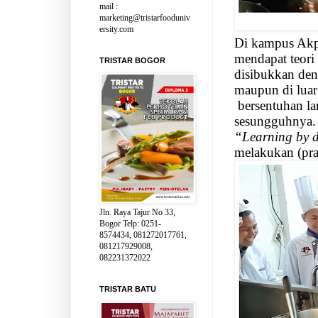
mail :
marketing@tristarfooduniv
ersity.com
Di kampus Akpa
mendapat teori 
TRISTAR BOGOR
disibukkan den
maupun di lua
bersentuhan l
sesungguhnya.
“Learning by 
melakukan (pr
Jln. Raya Tajur No 33,
Bogor Telp: 0251-
8574434, 081272017761,
081217929008,
082231372022
TRISTAR BATU