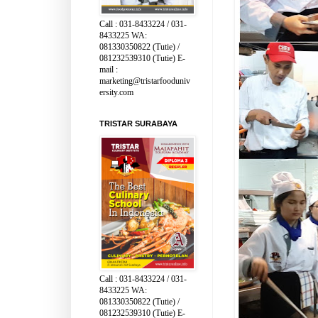
Call : 031-8433224 / 031-
8433225 WA:
081330350822 (Tutie) /
081232539310 (Tutie) E-
mail :
marketing@tristarfooduniv
ersity.com
TRISTAR SURABAYA
Call : 031-8433224 / 031-
8433225 WA:
081330350822 (Tutie) /
081232539310 (Tutie) E-