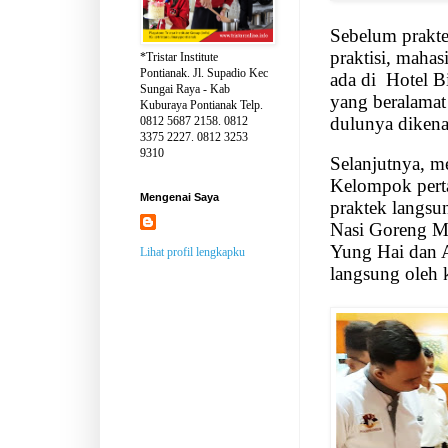
Sebelum prakte
praktisi, mahas
*Tristar Institute
Pontianak. Jl. Supadio Kec
ada di
Hotel B
Sungai Raya - Kab
yang beralamat 
Kuburaya Pontianak Telp.
dulunya diken
0812 5687 2158. 0812
3375 2227. 0812 3253
9310
Selanjutnya, m
Kelompok perta
Mengenai Saya
praktek langsu
Nasi Goreng M
Yung Hai dan 
Lihat profil lengkapku
langsung oleh 