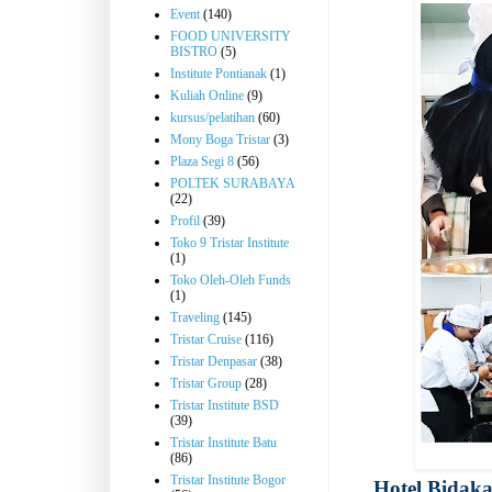
Event
(140)
FOOD UNIVERSITY
BISTRO
(5)
Institute Pontianak
(1)
Kuliah Online
(9)
kursus/pelatihan
(60)
Mony Boga Tristar
(3)
Plaza Segi 8
(56)
POLTEK SURABAYA
(22)
Profil
(39)
Toko 9 Tristar Institute
(1)
Toko Oleh-Oleh Funds
(1)
Traveling
(145)
Tristar Cruise
(116)
Tristar Denpasar
(38)
Tristar Group
(28)
Tristar Institute BSD
(39)
Tristar Institute Batu
(86)
Tristar Institute Bogor
Hotel Bidak