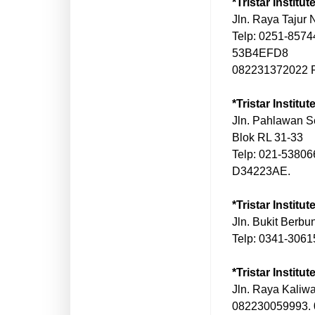
*Tristar Institu
Jln. Raya Tajur 
Telp: 0251-857
53B4EFD8
082231372022 
*Tristar Institu
Jln. Pahlawan S
Blok RL 31-33
Telp: 021-5380
D34223AE.
*Tristar Institu
Jln. Bukit Berbu
Telp: 0341-306
*Tristar Institu
Jln. Raya Kaliw
082230059993.