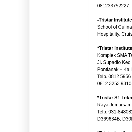
081233752227.
-Tristar Institute
School of Culina
Hospitality, Cru
*Tristar Institu
Komplek SMA T
Jl. Supadio Kec
Pontianak – Kal
Telp. 0812 5956
0812 3253 9310
*Tristar S1 Tek
Raya Jemursari 
Telp: 031-8480
D369634B, D3