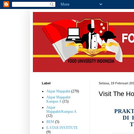
Label
Selasa, 19 Februari 20
Akpar Majapahit
(279)
Visit The H
Akpar Majapahit
Kampus A
(15)
Akpar
PRAK
Majapahit/Kampus A
(12)
DI
BEM
(5)
T
E-STAR INSTITUTE
(9)