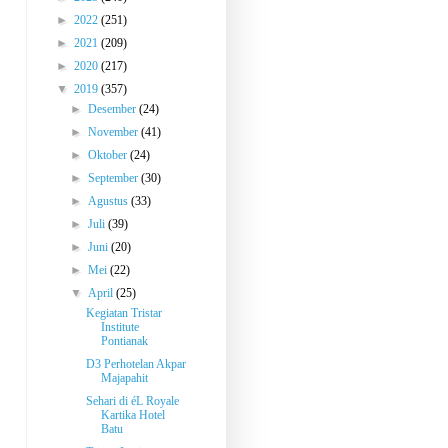
►
2022
(251)
►
2021
(209)
►
2020
(217)
▼
2019
(357)
►
Desember
(24)
►
November
(41)
►
Oktober
(24)
►
September
(30)
►
Agustus
(33)
►
Juli
(39)
►
Juni
(20)
►
Mei
(22)
▼
April
(25)
Kegiatan Tristar
Institute
Pontianak
D3 Perhotelan Akpar
Majapahit
Sehari di éL Royale
Kartika Hotel
Batu