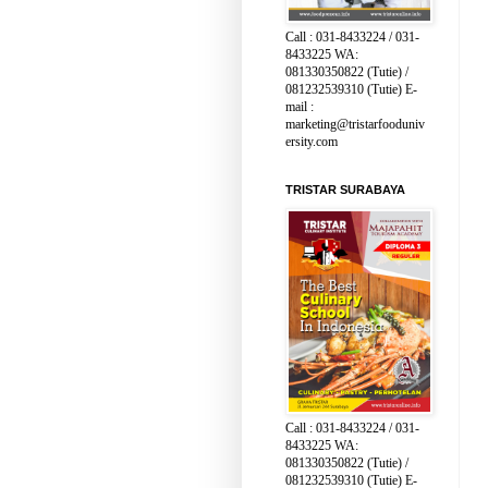
Call : 031-8433224 / 031-
8433225 WA:
081330350822 (Tutie) /
081232539310 (Tutie) E-
mail :
marketing@tristarfooduniv
ersity.com
TRISTAR SURABAYA
Call : 031-8433224 / 031-
8433225 WA:
081330350822 (Tutie) /
081232539310 (Tutie) E-