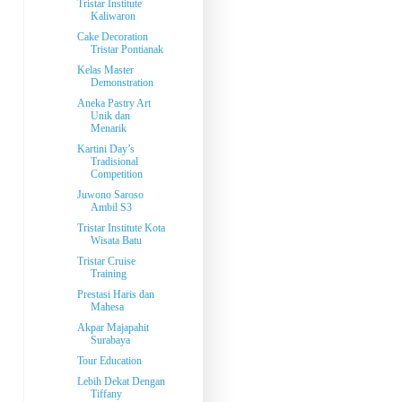
Tristar Institute
Kaliwaron
Cake Decoration
Tristar Pontianak
Kelas Master
Demonstration
Aneka Pastry Art
Unik dan
Menarik
Kartini Day’s
Tradisional
Competition
Juwono Saroso
Ambil S3
Tristar Institute Kota
Wisata Batu
Tristar Cruise
Training
Prestasi Haris dan
Mahesa
Akpar Majapahit
Surabaya
Tour Education
Lebih Dekat Dengan
Tiffany