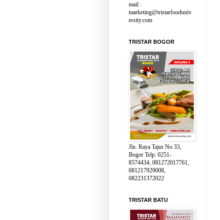
mail :
marketing@tristarfooduniv
ersity.com
TRISTAR BOGOR
Jln. Raya Tajur No 33,
Bogor Telp: 0251-
8574434, 081272017761,
081217929008,
082231372022
TRISTAR BATU