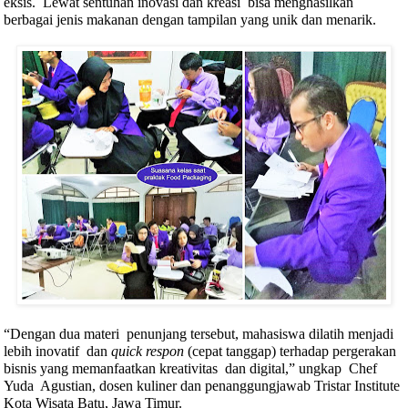
eksis.
Lewat sentuhan inovasi dan kreasi
bisa menghasilkan
berbagai jenis makanan dengan tampilan yang unik dan menarik.
“Dengan dua materi
penunjang tersebut, mahasiswa dilatih menjadi
lebih inovatif
dan
quick respon
(cepat tanggap) terhadap pergerakan
bisnis yang memanfaatkan kreativitas
dan digital,” ungkap
Chef
Yuda
Agustian, dosen kuliner dan penanggungjawab Tristar Institute
Kota Wisata Batu, Jawa Timur.