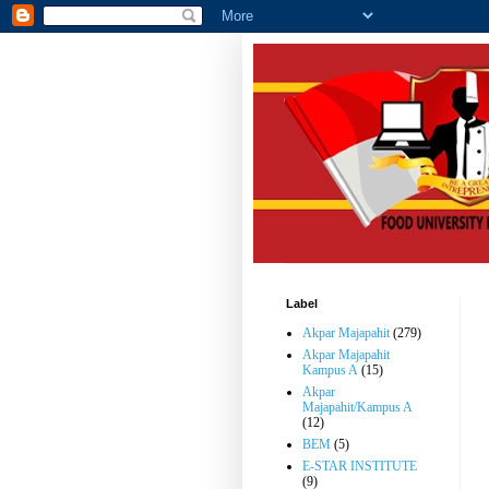
Label
Akpar Majapahit
(279)
Akpar Majapahit
Kampus A
(15)
Akpar
Majapahit/Kampus A
(12)
BEM
(5)
E-STAR INSTITUTE
(9)