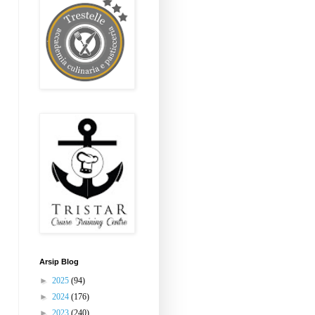
Arsip Blog
►
2025
(94)
►
2024
(176)
►
2023
(240)