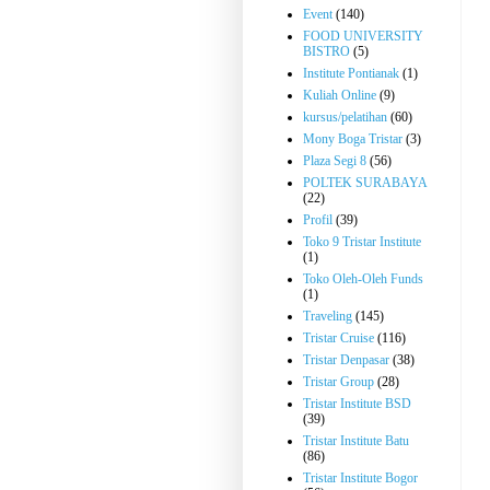
Event
(140)
FOOD UNIVERSITY
BISTRO
(5)
Institute Pontianak
(1)
Kuliah Online
(9)
kursus/pelatihan
(60)
Mony Boga Tristar
(3)
Plaza Segi 8
(56)
POLTEK SURABAYA
(22)
Profil
(39)
Toko 9 Tristar Institute
(1)
Toko Oleh-Oleh Funds
(1)
Traveling
(145)
Tristar Cruise
(116)
Tristar Denpasar
(38)
Tristar Group
(28)
Tristar Institute BSD
(39)
Tristar Institute Batu
(86)
Tristar Institute Bogor