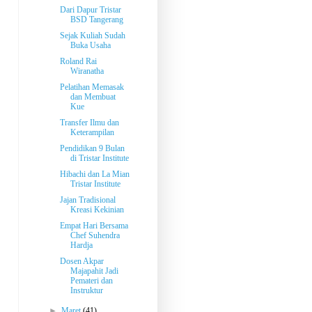
Dari Dapur Tristar
BSD Tangerang
Sejak Kuliah Sudah
Buka Usaha
Roland Rai
Wiranatha
Pelatihan Memasak
dan Membuat
Kue
Transfer Ilmu dan
Keterampilan
Pendidikan 9 Bulan
di Tristar Institute
Hibachi dan La Mian
Tristar Institute
Jajan Tradisional
Kreasi Kekinian
Empat Hari Bersama
Chef Suhendra
Hardja
Dosen Akpar
Majapahit Jadi
Pemateri dan
Instruktur
►
Maret
(41)