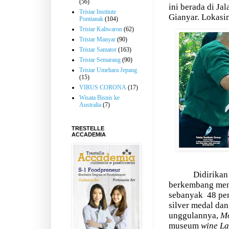
(56)
ini berada di Ja
Tristar Institute
Gianyar. Lokasin
Pontianak
(104)
Tristar Kaliwaron
(62)
Tristar Manyar
(90)
Tristar Samator
(163)
Tristar Semarang
(90)
Tristar Umehara Jepang
(15)
VIRUS CORONA
(17)
Wisata Bisnis ke
Australia
(7)
TRESTELLE
ACCADEMIA
Didirikan
berkembang men
sebanyak
48 pe
silver medal da
unggulannya,
Mo
museum
wine La