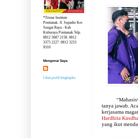
*Tristar Institute
Pontianak. Jl. Supadio Kec
Sungai Raya - Kab
Kuburaya Pontianak Telp.
0812 5687 2158. 0812
3375 2227. 0812 3253
9310
Mengenai Saya
Lihat profil lengkapku
“Mahasisw
tanya jawab. Ac
kerjasama magan
Hardhita Kusdha
yang ikut mend