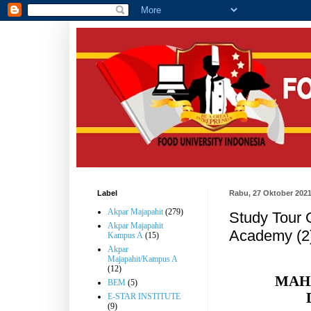
Label
Rabu, 27 Oktober 202
Akpar Majapahit
(279)
Study Tour 
Akpar Majapahit
Academy (2
Kampus A
(15)
Akpar
Majapahit/Kampus A
(12)
MAH
BEM
(5)
E-STAR INSTITUTE
(9)