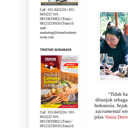
Call : 031-8433224 / 031-
8433225 WA:
081330350822 (Tutie) /
081232539310 (Tutie) E-
mail :
marketing@tristarfooduniv
ersity.com
TRISTAR SURABAYA
“Tidak ha
ditunjuk sebaga
Indonesia. Seja
sacramental wi
Call : 031-8433224 / 031-
jelas
Vania Doro
8433225 WA:
081330350822 (Tutie) /
081232539310 (Tutie) E-