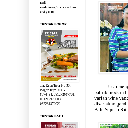
mail :
marketing@tristarfooduniv
ersity.com
TRISTAR BOGOR
Jln. Raya Tajur No 33,
Usai meng
Bogor Telp: 0251-
pabrik modern be
8574434, 081272017761,
varian wine yan
081217929008,
disertakan gam
082231372022
Bali. Seperti Sat
TRISTAR BATU