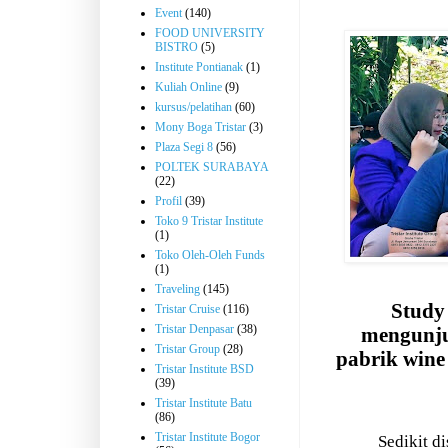
Event
(140)
FOOD UNIVERSITY
BISTRO
(5)
Institute Pontianak
(1)
Kuliah Online
(9)
kursus/pelatihan
(60)
Mony Boga Tristar
(3)
Plaza Segi 8
(56)
POLTEK SURABAYA
(22)
Profil
(39)
Toko 9 Tristar Institute
(1)
Toko Oleh-Oleh Funds
(1)
Traveling
(145)
Study
Tristar Cruise
(116)
Tristar Denpasar
(38)
mengunj
Tristar Group
(28)
pabrik wine
Tristar Institute BSD
(39)
Tristar Institute Batu
(86)
Tristar Institute Bogor
Sedikit d