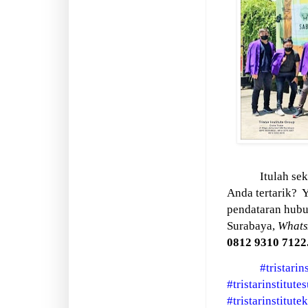
Itulah se
Anda tertarik?
Y
pendataran hubun
Surabaya,
What
0812 9310 7122.
#tristarin
#tristarinstitute
#tristarinstitute