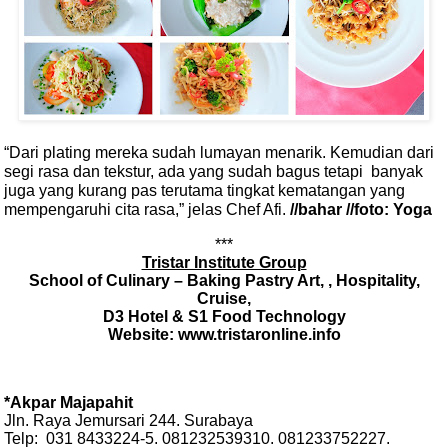
“Dari plating mereka sudah lumayan menarik. Kemudian dari
segi rasa dan tekstur, ada yang sudah bagus tetapi
banyak
juga yang kurang pas terutama tingkat kematangan yang
mempengaruhi cita rasa,” jelas Chef Afi.
//bahar //foto: Yoga
***
Tristar Institute Group
School of Culinary – Baking Pastry Art, , Hospitality,
Cruise,
D3 Hotel & S1 Food Technology
Website: www.tristaronline.info
*Akpar Majapahit
Jln. Raya Jemursari 244. Surabaya
Telp:
031 8433224-5. 081232539310. 081233752227.