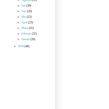
►
Agustus
(33)
►
Juli
(39)
►
Juni
(20)
►
Mei
(22)
►
April
(25)
►
Maret
(41)
►
Februari
(32)
►
Januari
(26)
►
2018
(48)