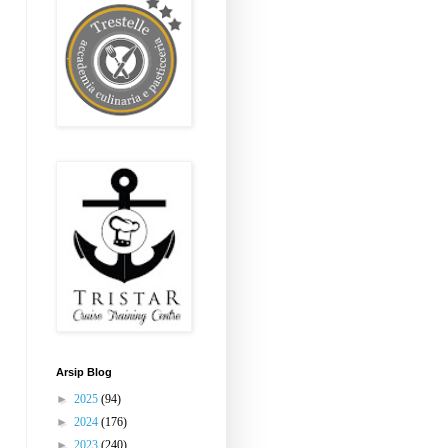
Arsip Blog
►
2025
(94)
►
2024
(176)
►
2023
(240)