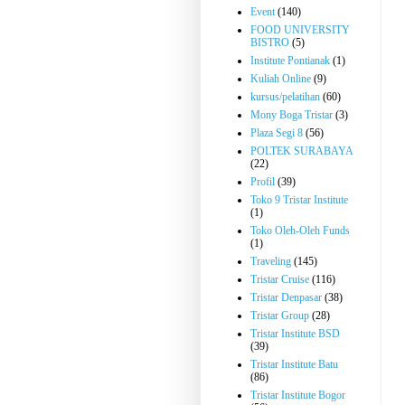
Event
(140)
FOOD UNIVERSITY
BISTRO
(5)
Institute Pontianak
(1)
Kuliah Online
(9)
kursus/pelatihan
(60)
Mony Boga Tristar
(3)
Plaza Segi 8
(56)
POLTEK SURABAYA
(22)
Profil
(39)
Toko 9 Tristar Institute
(1)
Toko Oleh-Oleh Funds
(1)
Traveling
(145)
Tristar Cruise
(116)
Tristar Denpasar
(38)
Tristar Group
(28)
Tristar Institute BSD
(39)
Tristar Institute Batu
(86)
Tristar Institute Bogor