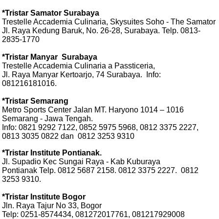
*Tristar Samator Surabaya
Trestelle Accademia Culinaria, Skysuites Soho - The Samator
Jl. Raya Kedung Baruk, No. 26-28, Surabaya. Telp. 0813-
2835-1770
*Tristar Manyar
Surabaya
Trestelle Accademia Culinaria a Passticeria,
Jl. Raya Manyar Kertoarjo, 74 Surabaya.
Info:
081216181016.
*Tristar Semarang
Metro Sports Center Jalan MT. Haryono 1014 – 1016
Semarang - Jawa Tengah.
Info: 0821 9292 7122,
0852 5975 5968, 0812 3375 2227,
0813 3035 0822 dan
0812 3253 9310
*Tristar Institute Pontianak.
Jl. Supadio Kec Sungai Raya - Kab Kuburaya
Pontianak Telp. 0812 5687 2158. 0812 3375 2227.
0812
3253 9310.
*Tristar Institute Bogor
Jln. Raya Tajur No 33, Bogor
Telp: 0251-8574434, 081272017761, 081217929008