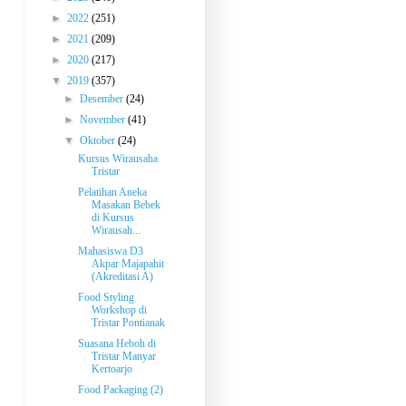
►
2022
(251)
►
2021
(209)
►
2020
(217)
▼
2019
(357)
►
Desember
(24)
►
November
(41)
▼
Oktober
(24)
Kursus Wirausaha
Tristar
Pelatihan Aneka
Masakan Bebek
di Kursus
Wirausah...
Mahasiswa D3
Akpar Majapahit
(Akreditasi A)
Food Styling
Workshop di
Tristar Pontianak
Suasana Heboh di
Tristar Manyar
Kertoarjo
Food Packaging (2)