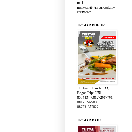
mail :
marketing@tristarfooduniv
ersity.com
TRISTAR BOGOR
Jln. Raya Tajur No 33,
Bogor Telp: 0251-
8574434, 081272017761,
081217929008,
082231372022
TRISTAR BATU