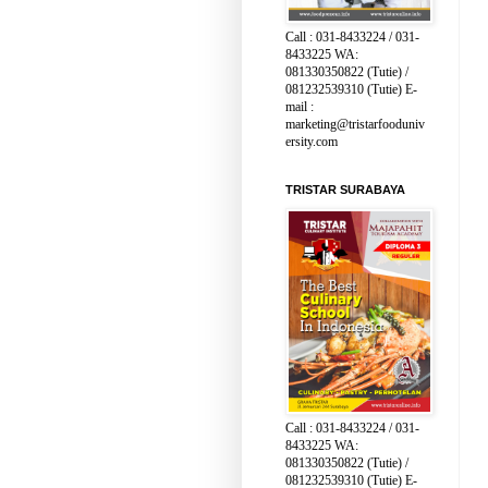
Call : 031-8433224 / 031-
8433225 WA:
081330350822 (Tutie) /
081232539310 (Tutie) E-
mail :
marketing@tristarfooduniv
ersity.com
TRISTAR SURABAYA
Call : 031-8433224 / 031-
8433225 WA:
081330350822 (Tutie) /
081232539310 (Tutie) E-