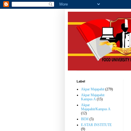
Label
Akpar Majapahit
(279)
Akpar Majapahit
Kampus A
(15)
Akpar
Majapahit/Kampus A
(12)
BEM
(5)
E-STAR INSTITUTE
(9)