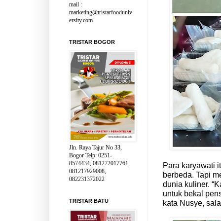
mail :
marketing@tristarfooduniv
ersity.com
TRISTAR BOGOR
Jln. Raya Tajur No 33,
Bogor Telp: 0251-
8574434, 081272017761,
Para karyawati i
081217929008,
berbeda. Tapi m
082231372022
dunia kuliner. “K
untuk bekal pens
TRISTAR BATU
kata Nusye, sala