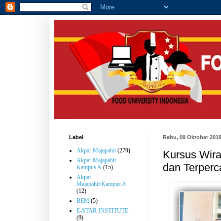
Label
Rabu, 09 Oktober 201
Akpar Majapahit
(279)
Kursus Wira
Akpar Majapahit
dan Terperc
Kampus A
(15)
Akpar
Majapahit/Kampus A
(12)
BEM
(5)
E-STAR INSTITUTE
(9)