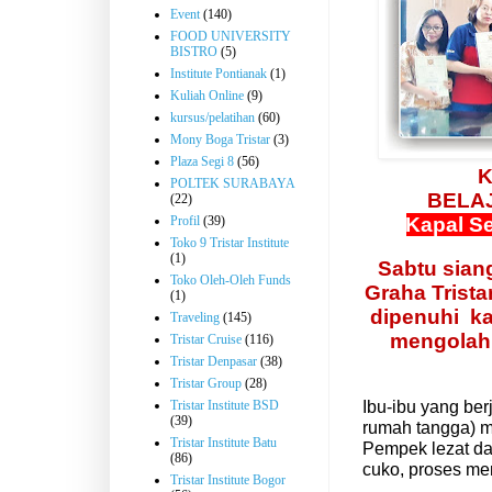
Event
(140)
FOOD UNIVERSITY
BISTRO
(5)
Institute Pontianak
(1)
Kuliah Online
(9)
kursus/pelatihan
(60)
Mony Boga Tristar
(3)
Plaza Segi 8
(56)
K
POLTEK SURABAYA
BELA
(22)
Kapal Se
Profil
(39)
Toko 9 Tristar Institute
(1)
Sabtu siang
Toko Oleh-Oleh Funds
Graha Trista
(1)
dipenuhi
k
Traveling
(145)
mengolah
Tristar Cruise
(116)
Tristar Denpasar
(38)
Tristar Group
(28)
Ibu-ibu yang ber
Tristar Institute BSD
(39)
rumah tangga) m
Tristar Institute Batu
Pempek lezat da
(86)
cuko, proses m
Tristar Institute Bogor