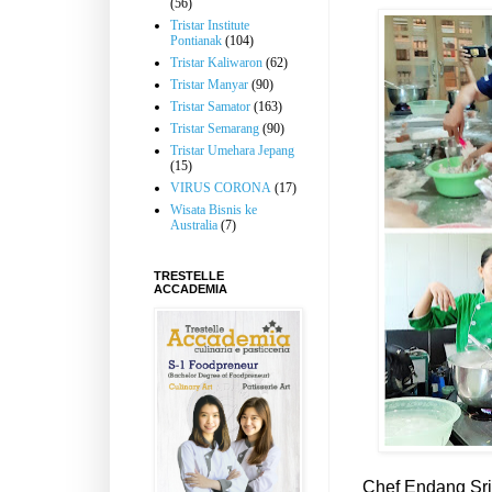
(56)
Tristar Institute
Pontianak
(104)
Tristar Kaliwaron
(62)
Tristar Manyar
(90)
Tristar Samator
(163)
Tristar Semarang
(90)
Tristar Umehara Jepang
(15)
VIRUS CORONA
(17)
Wisata Bisnis ke
Australia
(7)
TRESTELLE
ACCADEMIA
Chef Endang Sr