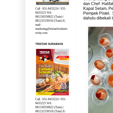
dan Chef
Halif
Kapal Selam, Pe
Call : 031-8433224 / 031-
8433225 WA:
Pempek Pistel.
081330350822 (Tutie) /
dahulu dibekali t
081232539310 (Tutie) E-
mail :
marketing@tristarfooduniv
ersity.com
TRISTAR SURABAYA
Call : 031-8433224 / 031-
8433225 WA:
081330350822 (Tutie) /
081232539310 (Tutie) E-