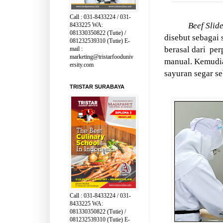
Call : 031-8433224 / 031-
Beef Slid
8433225 WA:
081330350822 (Tutie) /
disebut sebagai 
081232539310 (Tutie) E-
berasal dari
per
mail :
marketing@tristarfooduniv
manual. Kemudi
ersity.com
sayuran segar s
TRISTAR SURABAYA
Call : 031-8433224 / 031-
8433225 WA:
081330350822 (Tutie) /
081232539310 (Tutie) E-