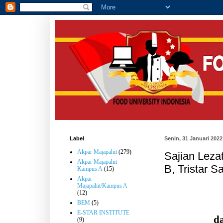
Label
Senin, 31 Januari 2022
Akpar Majapahit
(279)
Sajian Leza
Akpar Majapahit
B, Tristar S
Kampus A
(15)
Akpar
Majapahit/Kampus A
(12)
BEM
(5)
E-STAR INSTITUTE
d
(9)