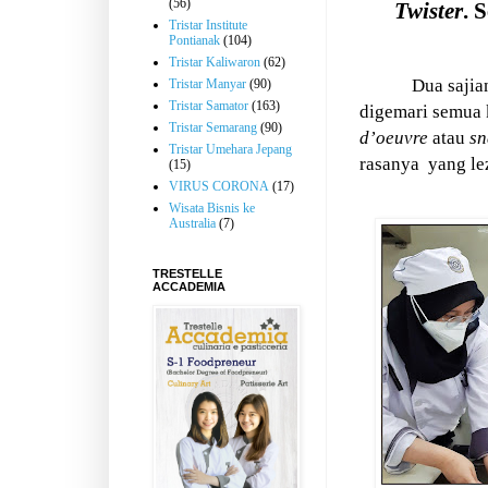
(56)
Twister
. 
Tristar Institute
Pontianak
(104)
Tristar Kaliwaron
(62)
Dua sajia
Tristar Manyar
(90)
Tristar Samator
(163)
digemari semua 
Tristar Semarang
(90)
d’oeuvre
atau
sn
Tristar Umehara Jepang
rasanya
yang le
(15)
VIRUS CORONA
(17)
Wisata Bisnis ke
Australia
(7)
TRESTELLE
ACCADEMIA