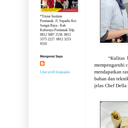
*Tristar Institute
Pontianak. Jl. Supadio Kec
Sungai Raya - Kab
Kuburaya Pontianak Telp.
0812 5687 2158. 0812
3375 2227. 0812 3253
9310
Mengenai Saya
“Kulitas
mempengaruhi ci
mendapatkan ras
Lihat profil lengkapku
bahan dan tekn
jelas Chef Della