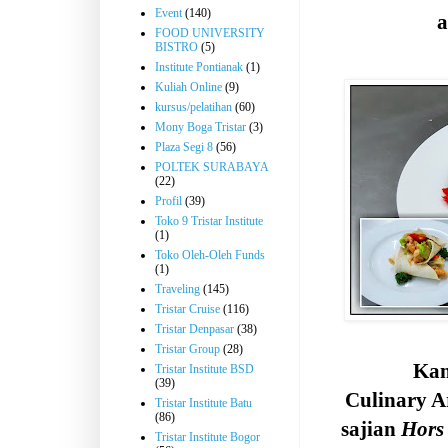
Event
(140)
FOOD UNIVERSITY
BISTRO
(5)
Institute Pontianak
(1)
Kuliah Online
(9)
kursus/pelatihan
(60)
Mony Boga Tristar
(3)
Plaza Segi 8
(56)
POLTEK SURABAYA
(22)
Profil
(39)
Toko 9 Tristar Institute
(1)
Toko Oleh-Oleh Funds
(1)
Traveling
(145)
Tristar Cruise
(116)
Tristar Denpasar
(38)
Tristar Group
(28)
Kam
Tristar Institute BSD
(39)
Culinary A
Tristar Institute Batu
(86)
sajian
Hors
Tristar Institute Bogor