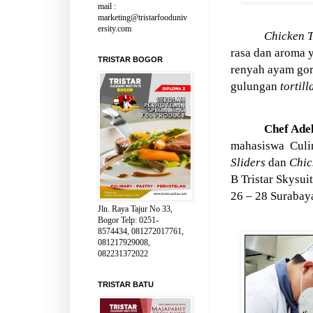
mail :
marketing@tristarfooduniv
ersity.com
Chicken T
rasa dan aroma 
TRISTAR BOGOR
renyah ayam gor
gulungan
tortill
Chef Ade
mahasiswa
Culi
Sliders
dan
Chic
B Tristar Skysu
26 – 28 Surabay
Jln. Raya Tajur No 33,
Bogor Telp: 0251-
8574434, 081272017761,
081217929008,
082231372022
TRISTAR BATU