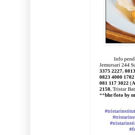
Info pend
Jemursari 244 S
3375 2227
,
0813
0823 4000 1782
081 117 3022
(
A
2158
, Tristar Ba
**
bhr/foto by 
#tristarinstit
#tristarin
#tristarins
#f