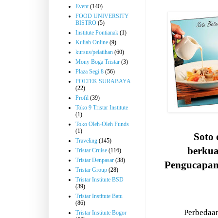
Event
(140)
FOOD UNIVERSITY
BISTRO
(5)
Institute Pontianak
(1)
Kuliah Online
(9)
kursus/pelatihan
(60)
Mony Boga Tristar
(3)
Plaza Segi 8
(56)
POLTEK SURABAYA
(22)
Profil
(39)
Toko 9 Tristar Institute
(1)
Toko Oleh-Oleh Funds
(1)
Soto 
Traveling
(145)
berkua
Tristar Cruise
(116)
Tristar Denpasar
(38)
Pengucapan
Tristar Group
(28)
Tristar Institute BSD
(39)
Tristar Institute Batu
(86)
Perbedaan
Tristar Institute Bogor