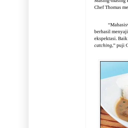
Masing-masing 
Chef Thomas me
“Mahasisw
berhasil menyaj
ekspektasi. Baik 
catching
,” puji