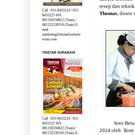
resep dan teknik
Call : 031-8433224 / 031-
Thomas
, dosen 
8433225 WA:
081330350822 (Tutie) /
081232539310 (Tutie) E-
mail :
marketing@tristarfooduniv
ersity.com
TRISTAR SURABAYA
Call : 031-8433224 / 031-
Soto Beta
8433225 WA:
081330350822 (Tutie) /
2024 oleh
Taste
081232539310 (Tutie) E-