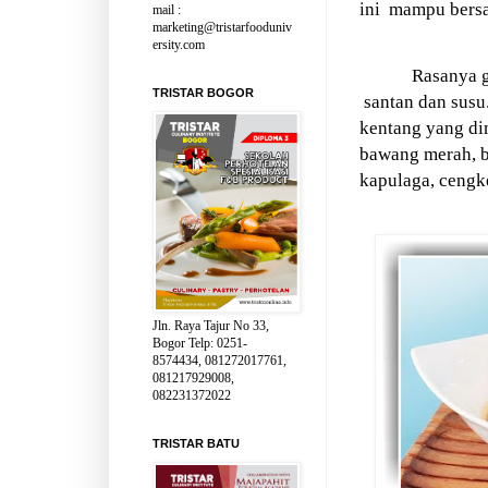
ini
mampu bersa
mail :
marketing@tristarfooduniv
ersity.com
Rasanya g
TRISTAR BOGOR
santan dan susu.
kentang yang di
bawang merah, ba
kapulaga, cengk
Jln. Raya Tajur No 33,
Bogor Telp: 0251-
8574434, 081272017761,
081217929008,
082231372022
TRISTAR BATU