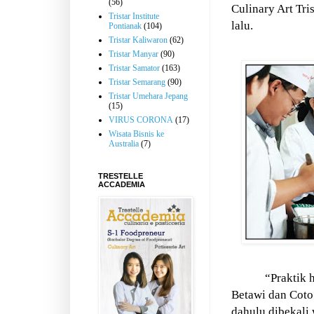
(56)
Culinary Art Tri
Tristar Institute
lalu.
Pontianak
(104)
Tristar Kaliwaron
(62)
Tristar Manyar
(90)
Tristar Samator
(163)
Tristar Semarang
(90)
Tristar Umehara Jepang
(15)
VIRUS CORONA
(17)
Wisata Bisnis ke
Australia
(7)
TRESTELLE
ACCADEMIA
“Praktik 
Betawi dan Coto
dahulu dibekali 