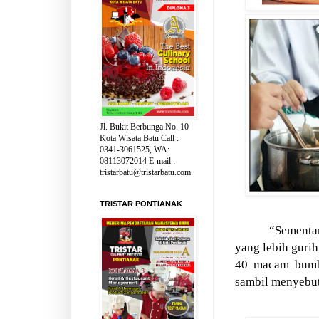
Jl. Bukit Berbunga No. 10
Kota Wisata Batu Call :
0341-3061525, WA:
08113072014 E-mail :
tristarbatu@tristarbatu.com
TRISTAR PONTIANAK
“Sementar
yang lebih guri
40
macam
bumb
sambil menyebut