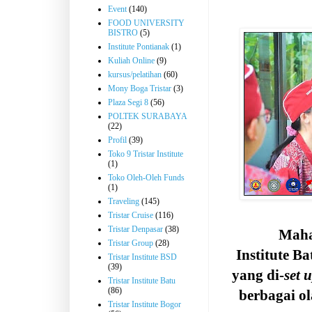
Event
(140)
FOOD UNIVERSITY
BISTRO
(5)
Institute Pontianak
(1)
Kuliah Online
(9)
kursus/pelatihan
(60)
Mony Boga Tristar
(3)
Plaza Segi 8
(56)
POLTEK SURABAYA
(22)
Profil
(39)
Toko 9 Tristar Institute
(1)
Toko Oleh-Oleh Funds
(1)
Traveling
(145)
Tristar Cruise
(116)
Tristar Denpasar
(38)
Maha
Tristar Group
(28)
Institute B
Tristar Institute BSD
(39)
yang di-
set 
Tristar Institute Batu
(86)
berbagai o
Tristar Institute Bogor