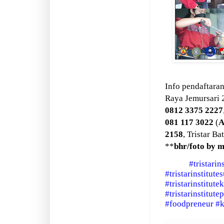
Info pendaftaran
Raya Jemursari 
0812 3375 2227
081 117 3022
(
A
2158
, Tristar Ba
**
bhr/foto by m
#tristarin
#tristarinstitute
#tristarinstitute
#tristarinstitute
#foodpreneur
#k