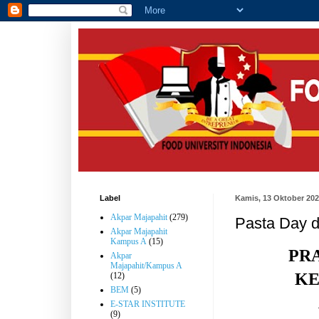
Label
Kamis, 13 Oktober 20
Akpar Majapahit
(279)
Pasta Day di
Akpar Majapahit
Kampus A
(15)
PRA
Akpar
Majapahit/Kampus A
KE
(12)
BEM
(5)
E-STAR INSTITUTE
(9)