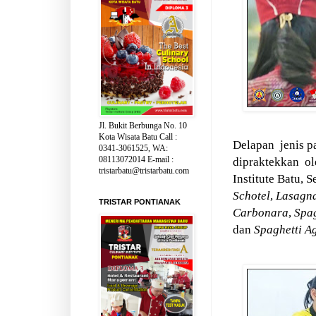
Jl. Bukit Berbunga No. 10
Kota Wisata Batu Call :
Delapan
jenis p
0341-3061525, WA:
08113072014 E-mail :
dipraktekkan
ol
tristarbatu@tristarbatu.com
Institute Batu, S
Schotel
,
Lasagna
TRISTAR PONTIANAK
Carbonara
,
Spag
dan
Spaghetti Ag