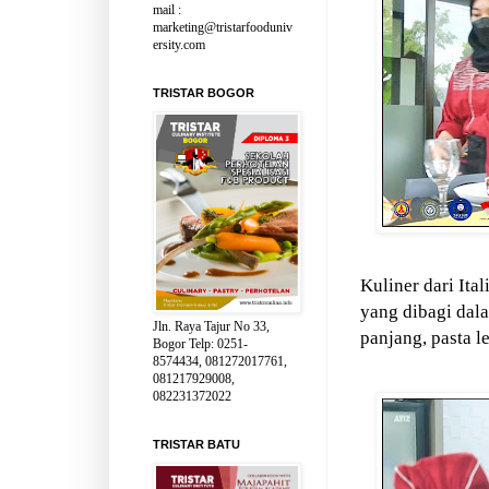
mail :
marketing@tristarfooduniv
ersity.com
TRISTAR BOGOR
Kuliner dari Ita
yang dibagi dala
Jln. Raya Tajur No 33,
panjang, pasta l
Bogor Telp: 0251-
8574434, 081272017761,
081217929008,
082231372022
TRISTAR BATU