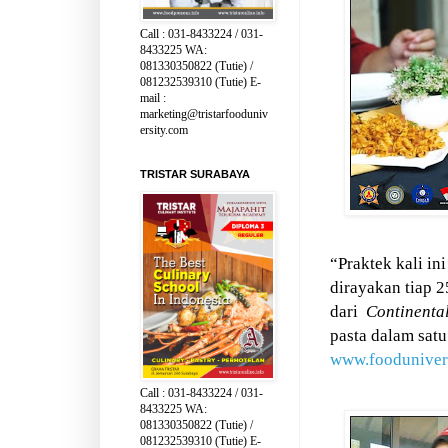
Call : 031-8433224 / 031-
8433225 WA:
081330350822 (Tutie) /
081232539310 (Tutie) E-
mail :
marketing@tristarfooduniv
ersity.com
TRISTAR SURABAYA
“Praktek kali in
dirayakan tiap 2
dari
Continental
pasta dalam satu
www.foodunivers
Call : 031-8433224 / 031-
8433225 WA:
081330350822 (Tutie) /
081232539310 (Tutie) E-