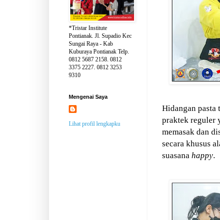
*Tristar Institute
Pontianak. Jl. Supadio Kec
Sungai Raya - Kab
Kuburaya Pontianak Telp.
0812 5687 2158. 0812
3375 2227. 0812 3253
9310
Mengenai Saya
Hidangan pasta 
praktek reguler
Lihat profil lengkapku
memasak dan disa
secara khusus a
suasana
happy
.