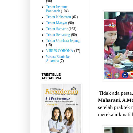
(56)
Tristar Institute
Pontianak
(104)
Tristar Kaliwaron
(62)
Tristar Manyar
(90)
Tristar Samator
(163)
Tristar Semarang
(90)
Tristar Umehara Jepang
(15)
VIRUS CORONA
(17)
Wisata Bisnis ke
Australia
(7)
TRESTELLE
ACCADEMIA
Tidak ada pesta
Maharani, A.Md
setelah prakte
mereka nikmati 