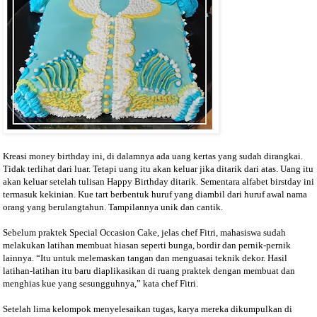
Kreasi money birthday ini, di dalamnya ada uang kertas yang sudah dirangkai.
Tidak terlihat dari luar. Tetapi uang itu akan keluar jika ditarik dari atas. Uang itu
akan keluar setelah tulisan Happy Birthday ditarik. Sementara alfabet birstday ini
termasuk kekinian. Kue tart berbentuk huruf yang diambil dari huruf awal nama
orang yang berulangtahun. Tampilannya unik dan cantik.
Sebelum praktek Special Occasion Cake, jelas chef Fitri, mahasiswa sudah
melakukan latihan membuat hiasan seperti bunga, bordir dan pernik-pernik
lainnya. “Itu untuk melemaskan tangan dan menguasai teknik dekor. Hasil
latihan-latihan itu baru diaplikasikan di ruang praktek dengan membuat dan
menghias kue yang sesungguhnya,” kata chef Fitri.
Setelah lima kelompok menyelesaikan tugas, karya mereka dikumpulkan di