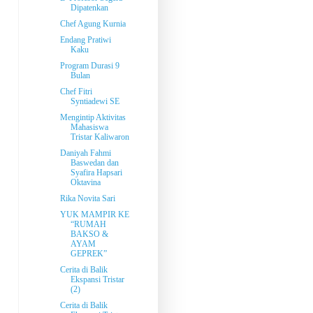
Dipatenkan
Chef Agung Kurnia
Endang Pratiwi
Kaku
Program Durasi 9
Bulan
Chef Fitri
Syntiadewi SE
Mengintip Aktivitas
Mahasiswa
Tristar Kaliwaron
Daniyah Fahmi
Baswedan dan
Syafira Hapsari
Oktavina
Rika Novita Sari
YUK MAMPIR KE
“RUMAH
BAKSO &
AYAM
GEPREK”
Cerita di Balik
Ekspansi Tristar
(2)
Cerita di Balik