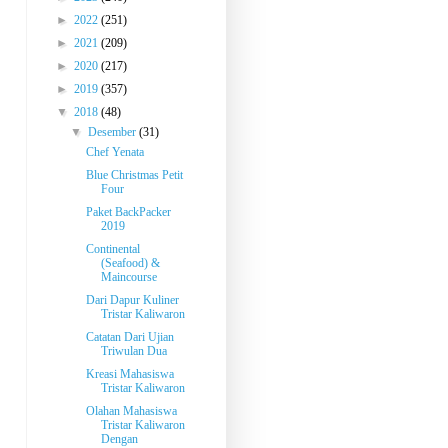
►
2022
(251)
►
2021
(209)
►
2020
(217)
►
2019
(357)
▼
2018
(48)
▼
Desember
(31)
Chef Yenata
Blue Christmas Petit
Four
Paket BackPacker
2019
Continental
(Seafood) &
Maincourse
Dari Dapur Kuliner
Tristar Kaliwaron
Catatan Dari Ujian
Triwulan Dua
Kreasi Mahasiswa
Tristar Kaliwaron
Olahan Mahasiswa
Tristar Kaliwaron
Dengan