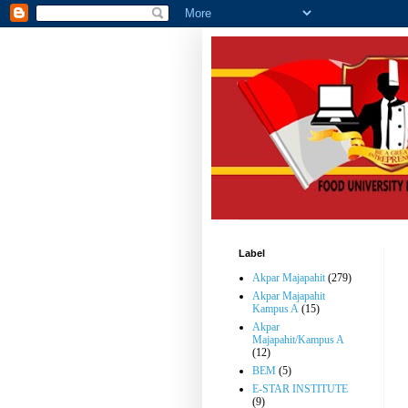
Label
Akpar Majapahit
(279)
Akpar Majapahit
Kampus A
(15)
Akpar
Majapahit/Kampus A
(12)
BEM
(5)
E-STAR INSTITUTE
(9)