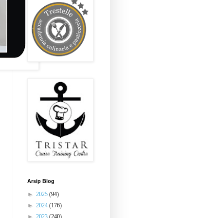
Arsip Blog
►
2025
(94)
►
2024
(176)
►
2023
(240)