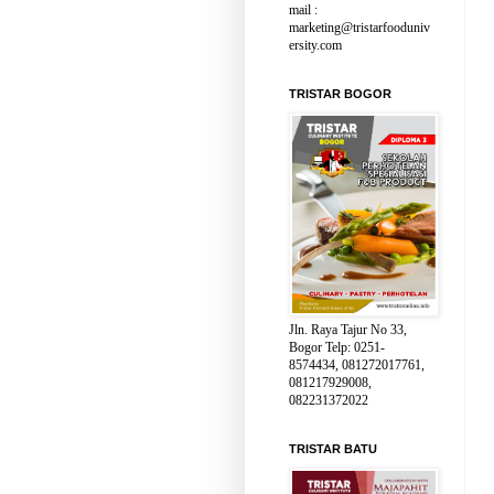
mail :
marketing@tristarfooduniv
ersity.com
TRISTAR BOGOR
Jln. Raya Tajur No 33,
Bogor Telp: 0251-
8574434, 081272017761,
081217929008,
082231372022
TRISTAR BATU