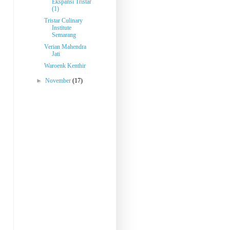
Ekspansi Tristar
(1)
Tristar Culinary
Institute
Semarang
Verian Mahendra
Jati
Waroenk Kenthir
►
November
(17)