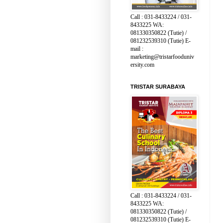
Call : 031-8433224 / 031-
8433225 WA:
081330350822 (Tutie) /
081232539310 (Tutie) E-
mail :
marketing@tristarfooduniv
ersity.com
TRISTAR SURABAYA
Call : 031-8433224 / 031-
8433225 WA:
081330350822 (Tutie) /
081232539310 (Tutie) E-