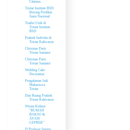
Citarasa...
Tristar Institute BSD
Borong Predikat
Juara Nasional
Tradisi Unik di
Tristar Institute
BSD
Praktek Individu di
Tristar Kaliwaron
Chrismas Party
Tristar Samator
Chrismas Party
Tristar Samator
Wedding Cake
Decoration
Pengalaman Jadi
Mahasiswa
Tristar
Dari Ruang Praktek
Tristar Kaliwaron
Wisata Kuliner
“RUMAH
BAKSO &
AYAM
GEPREK”
D’Profesor Segera