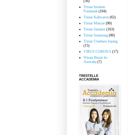
(56)
Tristar Institute
Pontianak
(104)
Tristar Kaliwaron
(62)
Tristar Manyar
(90)
Tristar Samator
(163)
Tristar Semarang
(90)
Tristar Umehara Jepang
(15)
VIRUS CORONA
(17)
Wisata Bisnis ke
Australia
(7)
TRESTELLE
ACCADEMIA