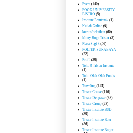
Event
(140)
FOOD UNIVERSITY
BISTRO
(5)
Institute Pontianak
(1)
Kuliah Online
(9)
kursus/pelatihan
(60)
Mony Boga Tristar
(3)
Plaza Segi 8
(56)
POLTEK SURABAYA
(22)
Profil
(39)
Toko 9 Tristar Institute
(1)
Toko Oleh-Oleh Funds
(1)
Traveling
(145)
Tristar Cruise
(116)
Tristar Denpasar
(38)
Tristar Group
(28)
Tristar Institute BSD
(39)
Tristar Institute Batu
(86)
Tristar Institute Bogor