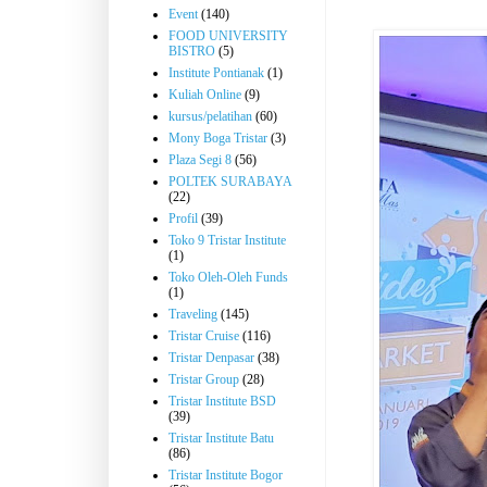
Event
(140)
FOOD UNIVERSITY
BISTRO
(5)
Institute Pontianak
(1)
Kuliah Online
(9)
kursus/pelatihan
(60)
Mony Boga Tristar
(3)
Plaza Segi 8
(56)
POLTEK SURABAYA
(22)
Profil
(39)
Toko 9 Tristar Institute
(1)
Toko Oleh-Oleh Funds
(1)
Traveling
(145)
Tristar Cruise
(116)
Tristar Denpasar
(38)
Tristar Group
(28)
Tristar Institute BSD
(39)
Tristar Institute Batu
(86)
Tristar Institute Bogor