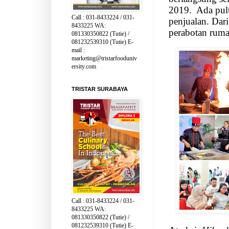
2019.
Ada pul
Call : 031-8433224 / 031-
penjualan. Dar
8433225 WA:
perabotan ruma
081330350822 (Tutie) /
081232539310 (Tutie) E-
mail :
marketing@tristarfooduniv
ersity.com
TRISTAR SURABAYA
Call : 031-8433224 / 031-
8433225 WA:
081330350822 (Tutie) /
081232539310 (Tutie) E-