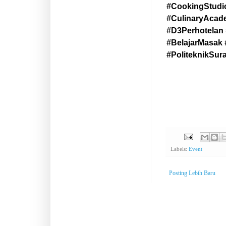
#CookingStudi
#CulinaryAcade
#D3Perhotelan
#BelajarMasak
#PoliteknikSur
Labels:
Event
Posting Lebih Baru