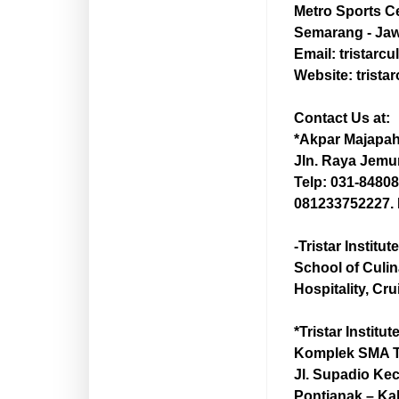
Metro Sports C
Semarang - Ja
Email: tristarcul
Website: tristar
Contact Us at:
*Akpar Majapah
Jln. Raya Jemu
Telp: 031-8480
081233752227.
-Tristar Institute
School of Culin
Hospitality, Cr
*Tristar Institu
Komplek SMA 
Jl. Supadio Ke
Pontianak – Ka