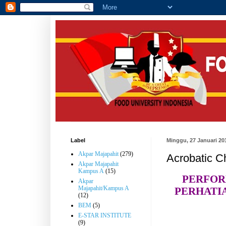
Label
Minggu, 27 Januari 20
Akpar Majapahit
(279)
Acrobatic C
Akpar Majapahit
Kampus A
(15)
PERFOR
Akpar
Majapahit/Kampus A
PERHATI
(12)
BEM
(5)
E-STAR INSTITUTE
(9)