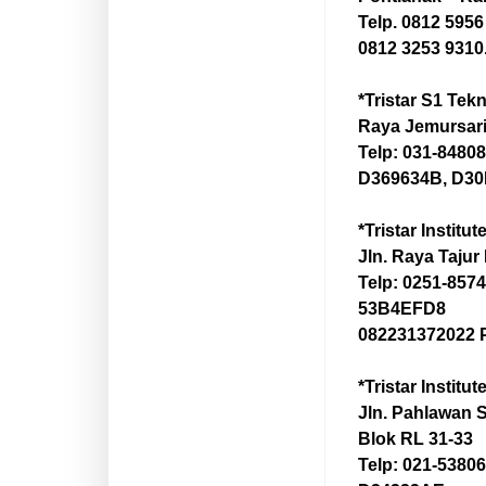
Telp. 0812 5956
0812 3253 9310
*Tristar S1 Tek
Raya Jemursari
Telp: 031-8480
D369634B, D3
*Tristar Institu
Jln. Raya Tajur
Telp: 0251-857
53B4EFD8
082231372022 
*Tristar Institu
Jln. Pahlawan 
Blok RL 31-33
Telp: 021-5380