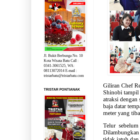
Jl. Bukit Berbunga No. 10
Kota Wisata Batu Call :
0341-3061525, WA:
08113072014 E-mail :
tristarbatu@tristarbatu.com
Giliran Chef Re
TRISTAR PONTIANAK
Shinobi tampil
atraksi dengan 
baja datar tem
meter yang tiba
Telur
sebelum d
Dilambungkan 
tidak jatuh dan