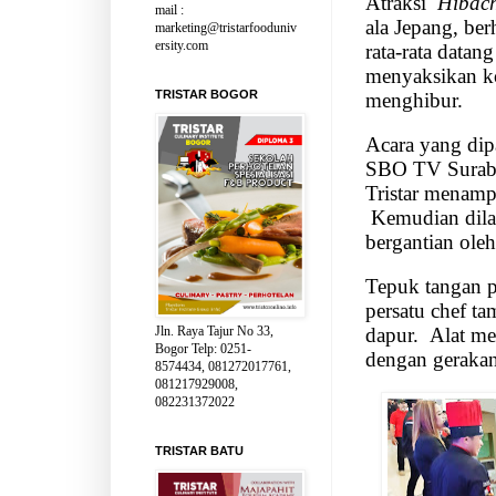
Atraksi
Hibach
mail :
ala Jepang, be
marketing@tristarfooduniv
ersity.com
rata-rata datan
menyaksikan k
TRISTAR BOGOR
menghibur.
Acara yang di
SBO TV Suraba
Tristar menam
Kemudian dila
bergantian oleh
Tepuk tangan p
persatu chef ta
dapur.
Alat me
Jln. Raya Tajur No 33,
Bogor Telp: 0251-
dengan geraka
8574434, 081272017761,
081217929008,
082231372022
TRISTAR BATU