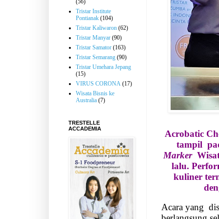
(56)
Tristar Institute
Pontianak
(104)
Tristar Kaliwaron
(62)
Tristar Manyar
(90)
Tristar Samator
(163)
Tristar Semarang
(90)
Tristar Umehara Jepang
(15)
VIRUS CORONA
(17)
Wisata Bisnis ke
Australia
(7)
TRESTELLE
ACCADEMIA
Acrobatic Ch
tampil
pa
Marker
Wisa
lalu. Perfo
kuliner ter
den
Acara yang
di
berlangsung sel