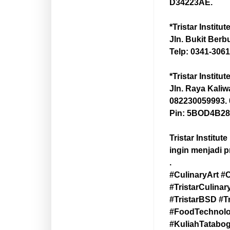
D34223AE.
*Tristar Institu
Jln. Bukit Ber
Telp: 0341-306
*Tristar Institu
Jln. Raya Kaliw
082230059993.
Pin: 5BOD4B28
Tristar Institu
ingin menjadi pr
.
#CulinaryArt #
#TristarCulinary
#TristarBSD #T
#FoodTechnolo
#KuliahTatabo