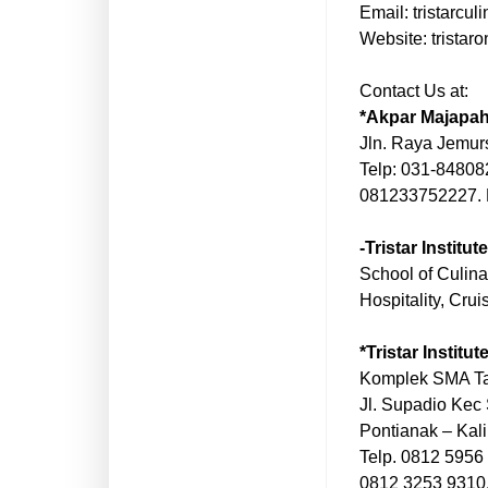
Email: tristarculi
Website: tristaro
Contact Us at:
*Akpar Majapah
Jln. Raya Jemur
Telp: 031-8480
081233752227.
-Tristar Institute
School of Culina
Hospitality, Cru
*Tristar Institu
Komplek SMA T
Jl. Supadio Kec
Pontianak – Kal
Telp. 0812 5956
0812 3253 9310