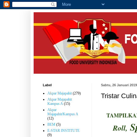
Label
Sabtu, 26 Januari 2019
Akpar Majapahit
(279)
Tristar Culi
Akpar Majapahit
Kampus A
(15)
Akpar
TAMPILK
Majapahit/Kampus A
(12)
S
BEM
(5)
Roll,
E-STAR INSTITUTE
(9)