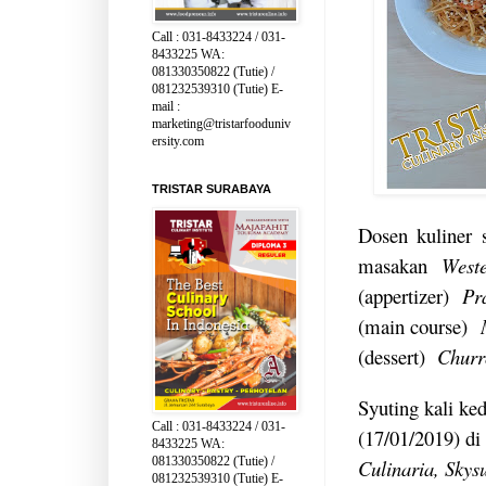
Call : 031-8433224 / 031-
8433225 WA:
081330350822 (Tutie) /
081232539310 (Tutie) E-
mail :
marketing@tristarfooduniv
ersity.com
TRISTAR SURABAYA
Dosen kuliner 
masakan
Wes
(appertizer)
Pr
(main course)
(dessert)
Churr
Syuting kali k
Call : 031-8433224 / 031-
(17/01/2019) di
8433225 WA:
081330350822 (Tutie) /
Culinaria, Skys
081232539310 (Tutie) E-