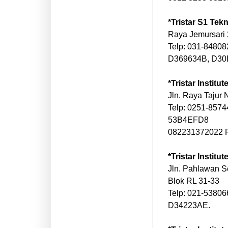
*Tristar S1 Tek
Raya Jemursari 
Telp: 031-8480
D369634B, D3
*Tristar Institu
Jln. Raya Tajur 
Telp: 0251-857
53B4EFD8
082231372022 
*Tristar Institu
Jln. Pahlawan S
Blok RL 31-33
Telp: 021-5380
D34223AE.