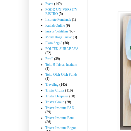
Event
(140)
FOOD UNIVERSITY
BISTRO
(5)
Institute Pontianak
(1)
Kuliah Online
(9)
kursus/pelatihan
(60)
Mony Boga Tristar
(3)
Plaza Segi 8
(56)
POLTEK SURABAYA
(22)
Profil
(39)
Toko 9 Tristar Institute
(1)
Toko Oleh-Oleh Funds
(1)
Traveling
(145)
Tristar Cruise
(116)
Tristar Denpasar
(38)
Tristar Group
(28)
Tristar Institute BSD
(39)
Tristar Institute Batu
(86)
Tristar Institute Bogor