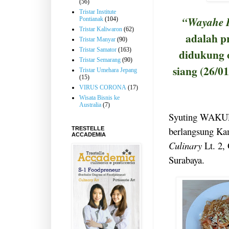
(56)
Tristar Institute
“Wayahe 
Pontianak
(104)
Tristar Kaliwaron
(62)
adalah p
Tristar Manyar
(90)
Tristar Samator
(163)
didukung 
Tristar Semarang
(90)
siang (26/01
Tristar Umehara Jepang
(15)
VIRUS CORONA
(17)
Wisata Bisnis ke
Australia
(7)
Syuting WAK
berlangsung Kam
TRESTELLE
ACCADEMIA
Culinary
Lt. 2, 
Surabaya.