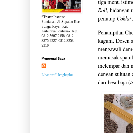
tiga menu isti
Roll
, hidangan
penutup
Coklat 
*Tristar Institute
Pontianak. Jl. Supadio Kec
Sungai Raya - Kab
Penampilan Che
Kuburaya Pontianak Telp.
0812 5687 2158. 0812
kagum. Dosen sen
3375 2227. 0812 3253
9310
mengawali demo
memasak spatul
Mengenai Saya
melempar dan m
dengan sulutan 
Lihat profil lengkapku
dari besi baja (
t