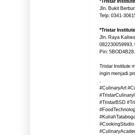
*Tristar Institu
Jln. Bukit Berbu
Telp: 0341-306
*Tristar Institu
Jln. Raya Kaliw
082230059993.
Pin: 5BOD4B28.
Tristar Institut
ingin menjadi pro
.
#CulinaryArt #C
#TristarCulinaryI
#TristarBSD #Tr
#FoodTechnolog
#KuliahTatabog
#CookingStudio 
#CulinaryAcadem