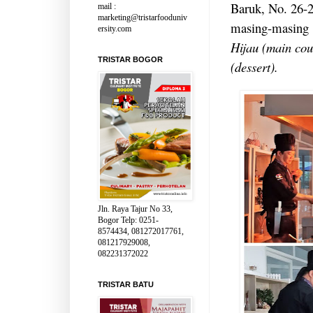
Baruk, No. 26-
mail :
marketing@tristarfooduniv
masing-masing
ersity.com
Hijau (main co
TRISTAR BOGOR
(dessert).
Jln. Raya Tajur No 33,
Bogor Telp: 0251-
8574434, 081272017761,
081217929008,
082231372022
TRISTAR BATU