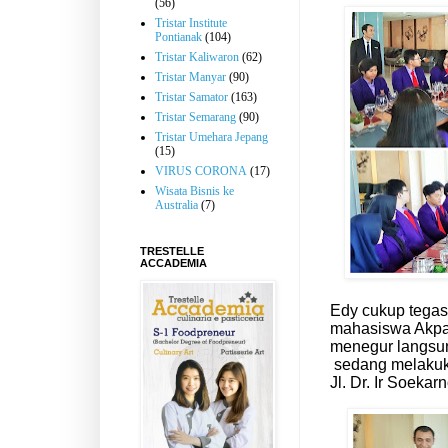
(56)
Tristar Institute
Pontianak
(104)
Tristar Kaliwaron
(62)
Tristar Manyar
(90)
Tristar Samator
(163)
Tristar Semarang
(90)
Tristar Umehara Jepang
(15)
VIRUS CORONA
(17)
Wisata Bisnis ke
Australia
(7)
TRESTELLE
ACCADEMIA
Edy cukup tega
mahasiswa Akpar
menegur langsun
sedang melakuka
Jl. Dr. Ir Soek