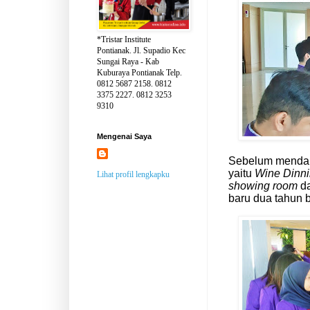
*Tristar Institute
Pontianak. Jl. Supadio Kec
Sungai Raya - Kab
Kuburaya Pontianak Telp.
0812 5687 2158. 0812
3375 2227. 0812 3253
9310
Mengenai Saya
Sebelum mendap
yaitu
Wine Dinn
Lihat profil lengkapku
showing room
da
baru dua tahun b