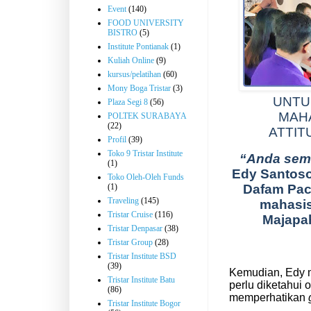
Event
(140)
FOOD UNIVERSITY
BISTRO
(5)
Institute Pontianak
(1)
Kuliah Online
(9)
kursus/pelatihan
(60)
Mony Boga Tristar
(3)
UNTU
Plaza Segi 8
(56)
MAH
POLTEK SURABAYA
(22)
ATTIT
Profil
(39)
Toko 9 Tristar Institute
“Anda semua
(1)
Edy Santoso
Toko Oleh-Oleh Funds
Dafam Pac
(1)
Traveling
(145)
mahasis
Tristar Cruise
(116)
Majapah
Tristar Denpasar
(38)
Tristar Group
(28)
Tristar Institute BSD
(39)
Kemudian, Edy 
Tristar Institute Batu
perlu diketahui 
(86)
memperhatikan
Tristar Institute Bogor