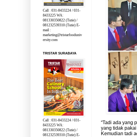
Call : 031-8433224 / 031-
8433225 WA:
081330350822 (Tutie) /
081232539310 (Tutie) E-
mail :
marketing@tristarfooduniv
ersity.com
TRISTAR SURABAYA
Call : 031-8433224 / 031-
“Tadi ada yang pa
8433225 WA:
yang tidak pakai
081330350822 (Tutie) /
Kemudian tadi ad
081232539310 (Tutie) E-