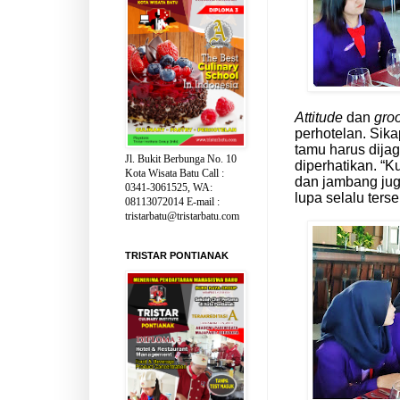
Attitude
dan
gro
perhotelan. Sika
tamu harus dija
Jl. Bukit Berbunga No. 10
diperhatikan. “K
Kota Wisata Batu Call :
dan jambang jug
0341-3061525, WA:
lupa selalu ters
08113072014 E-mail :
tristarbatu@tristarbatu.com
TRISTAR PONTIANAK