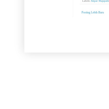
Labels:
Akpar Majapahi
Posting Lebih Baru