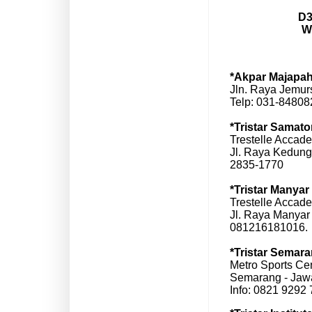
D3
W
*Akpar Majapah
Jln. Raya Jemur
Telp: 031-8480
*Tristar Samat
Trestelle Accad
Jl. Raya Kedung
2835-1770
*Tristar Manyar
Trestelle Accade
Jl. Raya Manyar 
081216181016.
*Tristar Semar
Metro Sports Ce
Semarang - Jaw
Info: 0821 9292