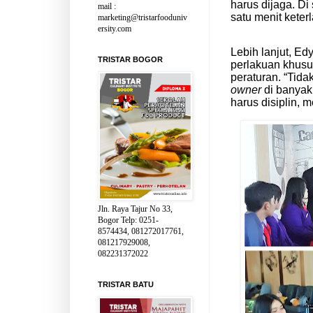
harus dijaga. Di 
mail :
satu menit keter
marketing@tristarfooduniv
ersity.com
Lebih lanjut, E
TRISTAR BOGOR
perlakuan khus
peraturan. “Tid
owner
di banya
harus disiplin, 
Jln. Raya Tajur No 33,
Bogor Telp: 0251-
8574434, 081272017761,
081217929008,
082231372022
TRISTAR BATU