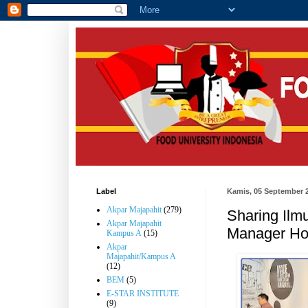
Label
Kamis, 05 September 
Akpar Majapahit
(279)
Sharing Ilm
Akpar Majapahit
Manager Ho
Kampus A
(15)
Akpar
Majapahit/Kampus A
(12)
BEM
(5)
E-STAR INSTITUTE
(9)