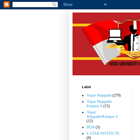
Label
Akpar Majapahit
(279)
Akpar Majapahit
Kampus A
(15)
Akpar
Majapahit/Kampus A
(12)
BEM
(5)
E-STAR INSTITUTE
(9)