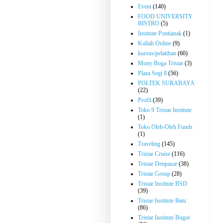
Event
(140)
FOOD UNIVERSITY
BISTRO
(5)
Institute Pontianak
(1)
Kuliah Online
(9)
kursus/pelatihan
(60)
Mony Boga Tristar
(3)
Plaza Segi 8
(56)
POLTEK SURABAYA
(22)
Profil
(39)
Toko 9 Tristar Institute
(1)
Toko Oleh-Oleh Funds
(1)
Traveling
(145)
Tristar Cruise
(116)
Tristar Denpasar
(38)
Tristar Group
(28)
Tristar Institute BSD
(39)
Tristar Institute Batu
(86)
Tristar Institute Bogor