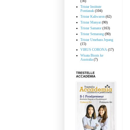
(56)
Tristar Institute
Pontianak
(104)
Tristar Kaliwaron
(62)
Tristar Manyar
(90)
Tristar Samator
(163)
Tristar Semarang
(90)
Tristar Umehara Jepang
(15)
VIRUS CORONA
(17)
Wisata Bisnis ke
Australia
(7)
TRESTELLE
ACCADEMIA