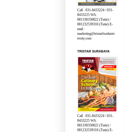
Call : 031-8433224 / 031-
8433225 WA:
081330350822 (Tutie) /
081232539310 (Tutie) E-
mail :
marketing@tristarfooduniv
ersity.com
TRISTAR SURABAYA
Call : 031-8433224 / 031-
8433225 WA:
081330350822 (Tutie) /
081232539310 (Tutie) E-