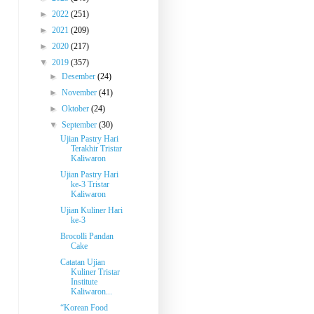
►
2022
(251)
►
2021
(209)
►
2020
(217)
▼
2019
(357)
►
Desember
(24)
►
November
(41)
►
Oktober
(24)
▼
September
(30)
Ujian Pastry Hari
Terakhir Tristar
Kaliwaron
Ujian Pastry Hari
ke-3 Tristar
Kaliwaron
Ujian Kuliner Hari
ke-3
Brocolli Pandan
Cake
Catatan Ujian
Kuliner Tristar
Institute
Kaliwaron...
“Korean Food