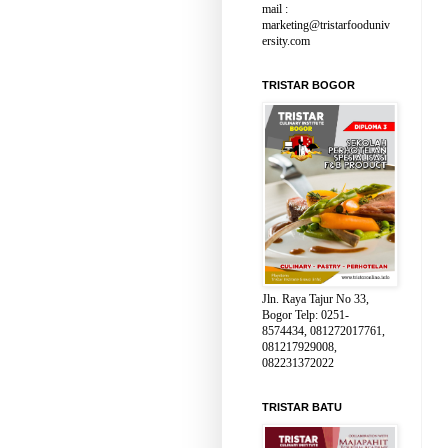
mail :
marketing@tristarfooduniv
ersity.com
TRISTAR BOGOR
Jln. Raya Tajur No 33,
Bogor Telp: 0251-
8574434, 081272017761,
081217929008,
082231372022
TRISTAR BATU