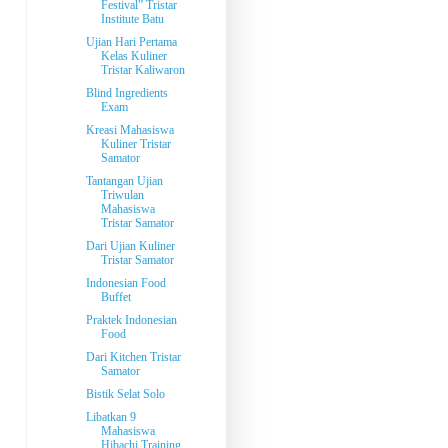
Festival” Tristar
Institute Batu
Ujian Hari Pertama
Kelas Kuliner
Tristar Kaliwaron
Blind Ingredients
Exam
Kreasi Mahasiswa
Kuliner Tristar
Samator
Tantangan Ujian
Triwulan
Mahasiswa
Tristar Samator
Dari Ujian Kuliner
Tristar Samator
Indonesian Food
Buffet
Praktek Indonesian
Food
Dari Kitchen Tristar
Samator
Bistik Selat Solo
Libatkan 9
Mahasiswa
Hibachi Training