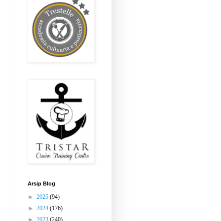
Arsip Blog
►
2025
(94)
►
2024
(176)
►
2023
(240)