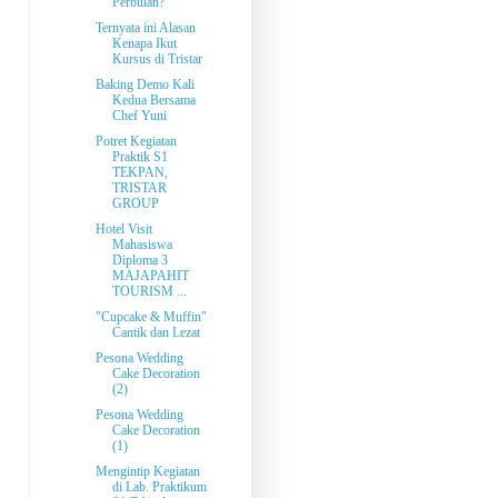
Perbulan?
Ternyata ini Alasan
Kenapa Ikut
Kursus di Tristar
Baking Demo Kali
Kedua Bersama
Chef Yuni
Potret Kegiatan
Praktik S1
TEKPAN,
TRISTAR
GROUP
Hotel Visit
Mahasiswa
Diploma 3
MAJAPAHIT
TOURISM ...
"Cupcake & Muffin"
Cantik dan Lezat
Pesona Wedding
Cake Decoration
(2)
Pesona Wedding
Cake Decoration
(1)
Mengintip Kegiatan
di Lab. Praktikum