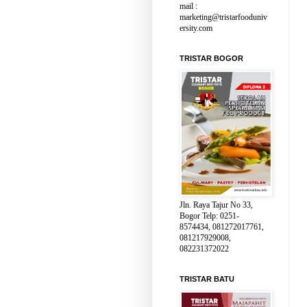
mail :
marketing@tristarfooduniv
ersity.com
TRISTAR BOGOR
Jln. Raya Tajur No 33,
Bogor Telp: 0251-
8574434, 081272017761,
081217929008,
082231372022
TRISTAR BATU