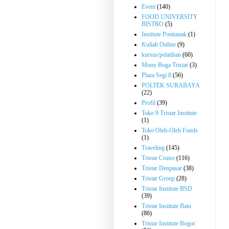
Event
(140)
FOOD UNIVERSITY
BISTRO
(5)
Institute Pontianak
(1)
Kuliah Online
(9)
kursus/pelatihan
(60)
Mony Boga Tristar
(3)
Plaza Segi 8
(56)
POLTEK SURABAYA
(22)
Profil
(39)
Toko 9 Tristar Institute
(1)
Toko Oleh-Oleh Funds
(1)
Traveling
(145)
Tristar Cruise
(116)
Tristar Denpasar
(38)
Tristar Group
(28)
Tristar Institute BSD
(39)
Tristar Institute Batu
(86)
Tristar Institute Bogor