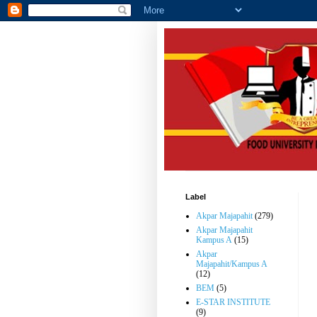
Label
Akpar Majapahit
(279)
Akpar Majapahit
Kampus A
(15)
Akpar
Majapahit/Kampus A
(12)
BEM
(5)
E-STAR INSTITUTE
(9)