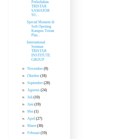
Perkuliahan
TRISTAR
SAMATOR
SU...
Special Moment di
Soft Opening
Kampus Tristar
Plaz...
International
Seminar
TRISTAR
INSTITUTE
GROUP
►
November
(9)
►
Oktober
(18)
►
September
(28)
►
Agustus
(24)
►
Juli
(10)
►
Juni
(19)
►
Mei
(1)
►
April
(27)
►
Maret
(30)
►
Februari
(19)