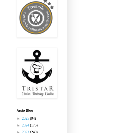
Arsip Blog
►
2025
(94)
►
2024
(176)
►
2023
(240)