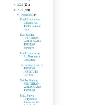
►
2022
(251)
▼
2021
(209)
▼
Desember
(24)
Final Exam Kelas
Culinary Art
Tristar Samator
Sura...
Dari Kitchen
PELATIHAN
WIRAUSAHA
TRISTAR
Surabaya
Final Exam Pastry
Art Bernuansa
Christmas
JS. Berbagi Kasih 9,
TRISTAR
INSTITUTE
GROUP
Sekilas Tentang
PELATIHAN
WIRAUSAHA
TRISTAR
Mau, Punya
Penghasilan
Jutaan Rupiah