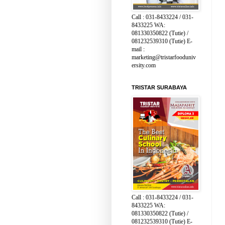
Call : 031-8433224 / 031-
8433225 WA:
081330350822 (Tutie) /
081232539310 (Tutie) E-
mail :
marketing@tristarfooduniv
ersity.com
TRISTAR SURABAYA
Call : 031-8433224 / 031-
8433225 WA:
081330350822 (Tutie) /
081232539310 (Tutie) E-