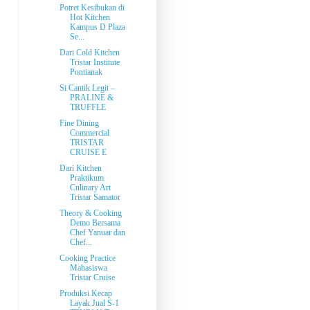
Potret Kesibukan di
Hot Kitchen
Kampus D Plaza
Se...
Dari Cold Kitchen
Tristar Institute
Pontianak
Si Cantik Legit –
PRALINE &
TRUFFLE
Fine Dining
Commercial
TRISTAR
CRUISE E
Dari Kitchen
Praktikum
Culinary Art
Tristar Samator
Theory & Cooking
Demo Bersama
Chef Yanuar dan
Chef...
Cooking Practice
Mahasiswa
Tristar Cruise
Produksi Kecap
Layak Jual S-1