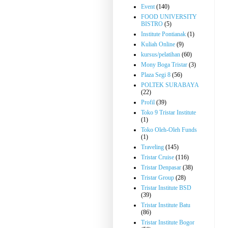
Event
(140)
FOOD UNIVERSITY
BISTRO
(5)
Institute Pontianak
(1)
Kuliah Online
(9)
kursus/pelatihan
(60)
Mony Boga Tristar
(3)
Plaza Segi 8
(56)
POLTEK SURABAYA
(22)
Profil
(39)
Toko 9 Tristar Institute
(1)
Toko Oleh-Oleh Funds
(1)
Traveling
(145)
Tristar Cruise
(116)
Tristar Denpasar
(38)
Tristar Group
(28)
Tristar Institute BSD
(39)
Tristar Institute Batu
(86)
Tristar Institute Bogor