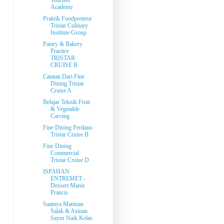
Tourism
Academy
Praktik Foodpreneur
Tristar Culinary
Institute Group
Pastry & Bakery
Practice
TRISTAR
CRUISE B
Catatan Dari Fine
Dining Tristar
Cruise A
Belajar Teknik Fruit
& Vegetable
Carving
Fine Dining Perdana
Tristar Cruise B
Fine Dining
Commercial
Tristar Cruise D
ISPAHAN
ENTREMET -
Dessert Manis
Prancis
Saatnya Manisan
Salak & Asinan
Sayur Naik Kelas