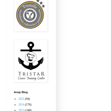
Arsip Blog
►
2025
(94)
►
2024
(176)
►
2023
(240)