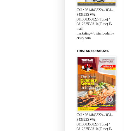
Call : 031-8433224 / 031-
8433225 WA:
081330350822 (Tutie) /
081232539310 (Tutie) E-
mail :
marketing@tristarfooduniv
ersity.com
TRISTAR SURABAYA
Call : 031-8433224 / 031-
8433225 WA:
081330350822 (Tutie) /
081232539310 (Tutie) E-