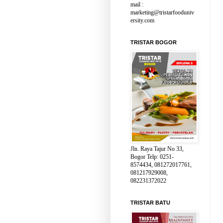
mail :
marketing@tristarfooduniv
ersity.com
TRISTAR BOGOR
Jln. Raya Tajur No 33,
Bogor Telp: 0251-
8574434, 081272017761,
081217929008,
082231372022
TRISTAR BATU