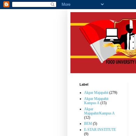
Label
Akpar Majapahit
(279)
Dar
Akpar Majapahit
Kampus A
(15)
Akpar
Majapahit/Kampus A
(12)
BEM
(5)
E-STAR INSTITUTE
(9)