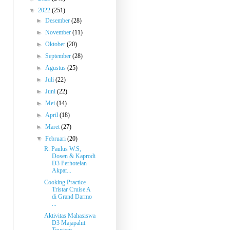
▼
2022
(251)
►
Desember
(28)
►
November
(11)
►
Oktober
(20)
►
September
(28)
►
Agustus
(25)
►
Juli
(22)
►
Juni
(22)
►
Mei
(14)
►
April
(18)
►
Maret
(27)
▼
Februari
(20)
R. Paulus W.S,
Dosen & Kaprodi
D3 Perhotelan
Akpar...
Cooking Practice
Tristar Cruise A
di Grand Darmo
...
Aktivitas Mahasiswa
D3 Majapahit