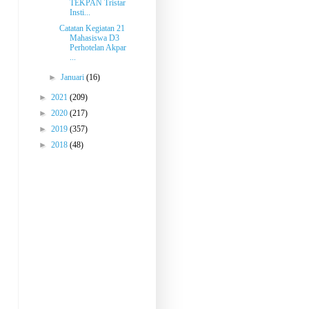
TEKPAN Tristar
Insti...
Catatan Kegiatan 21
Mahasiswa D3
Perhotelan Akpar
...
►
Januari
(16)
►
2021
(209)
►
2020
(217)
►
2019
(357)
►
2018
(48)