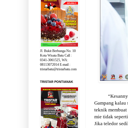
Jl. Bukit Berbunga No. 10
Kota Wisata Batu Call :
0341-3061525, WA:
08113072014 E-mail :
tristarbatu@tristarbatu.com
TRISTAR PONTIANAK
“Kesannya
Gampang kalau s
teknik membuat 
mie tidak seper
Jika teledor sedi