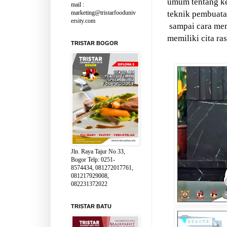
umum tentang ke
mail :
teknik pembuat
marketing@tristarfooduniv
ersity.com
sampai cara me
memiliki cita ra
TRISTAR BOGOR
Jln. Raya Tajur No 33,
Bogor Telp: 0251-
8574434, 081272017761,
081217929008,
082231372022
TRISTAR BATU