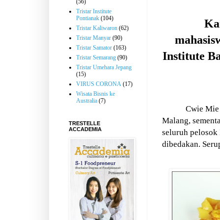
(56)
Tristar Institute
Pontianak
(104)
Ka
Tristar Kaliwaron
(62)
mahasisw
Tristar Manyar
(90)
Tristar Samator
(163)
Institute 
Tristar Semarang
(90)
Tristar Umehara Jepang
(15)
VIRUS CORONA
(17)
Wisata Bisnis ke
Australia
(7)
Cwie Mie
Malang, sementa
TRESTELLE
ACCADEMIA
seluruh pelosok
dibedakan. Serup