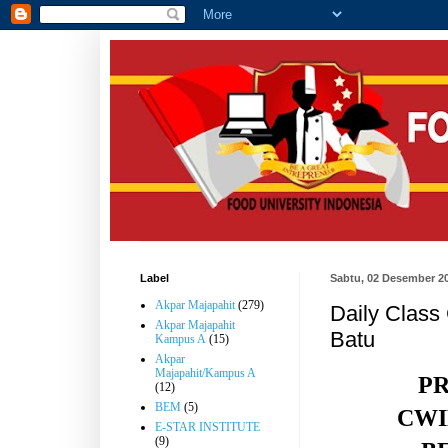
Label
Sabtu, 02 Desember 2
Akpar Majapahit
(279)
Daily Class 
Akpar Majapahit
Batu
Kampus A
(15)
Akpar
Majapahit/Kampus A
P
(12)
BEM
(5)
CWI
E-STAR INSTITUTE
(9)