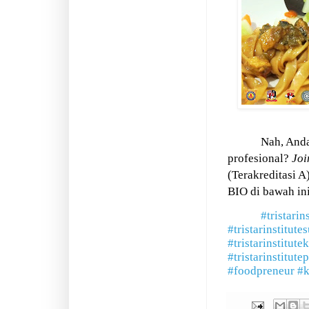
Nah, Anda
profesional?
Joi
(Terakreditasi A
BIO di bawah ini
#tristarin
#tristarinstitute
#tristarinstitute
#tristarinstitute
#foodpreneur
#k