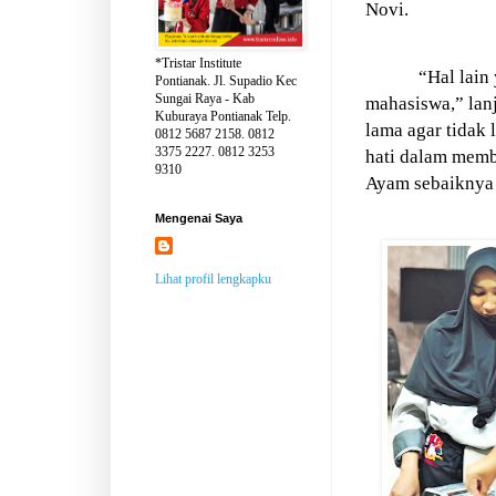
Novi.
*Tristar Institute
“Hal lain
Pontianak. Jl. Supadio Kec
Sungai Raya - Kab
mahasiswa,” lan
Kuburaya Pontianak Telp.
lama agar tidak 
0812 5687 2158. 0812
3375 2227. 0812 3253
hati dalam memb
9310
Ayam sebaiknya t
Mengenai Saya
Lihat profil lengkapku