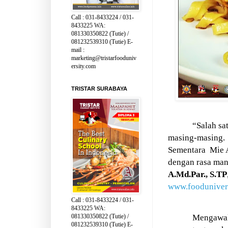
Call : 031-8433224 / 031-
8433225 WA:
081330350822 (Tutie) /
081232539310 (Tutie) E-
mail :
marketing@tristarfooduniv
ersity.com
TRISTAR SURABAYA
“Salah sa
masing-masing.
Sementara
Mie 
dengan rasa man
A.Md.Par., S.TP
www.foodunivers
Call : 031-8433224 / 031-
8433225 WA:
Mengawali
081330350822 (Tutie) /
081232539310 (Tutie) E-