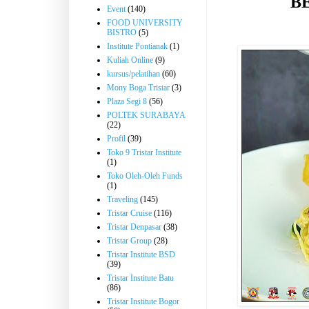
B
Event
(140)
FOOD UNIVERSITY
BISTRO
(5)
Institute Pontianak
(1)
Kuliah Online
(9)
kursus/pelatihan
(60)
Mony Boga Tristar
(3)
Plaza Segi 8
(56)
POLTEK SURABAYA
(22)
Profil
(39)
Toko 9 Tristar Institute
(1)
Toko Oleh-Oleh Funds
(1)
Traveling
(145)
Tristar Cruise
(116)
Tristar Denpasar
(38)
Tristar Group
(28)
Tristar Institute BSD
(39)
Tristar Institute Batu
(86)
Tristar Institute Bogor