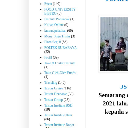
Event
(140)
FOOD UNIVERSITY
BISTRO
(5)
Institute Pontianak
(1)
Kuliah Online
(9)
kursus/pelatihan
(60)
Mony Boga Tristar
(3)
Plaza Segi 8
(56)
POLTEK SURABAYA
(22)
Profil
(39)
Toko 9 Tristar Institute
(1)
Toko Oleh-Oleh Funds
(1)
Traveling
(145)
JS
Tristar Cruise
(116)
Semarang 
Tristar Denpasar
(38)
Tristar Group
(28)
2021 lalu
Tristar Institute BSD
(39)
kepada 
Tristar Institute Batu
(86)
Tristar Institute Bogor