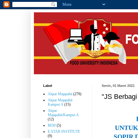
Label
Senin, 01 Maret 2021
Akpar Majapahit
(279)
"JS Berbagi 
Akpar Majapahit
Kampus A
(15)
Akpar
Majapahit/Kampus A
(12)
BEM
(5)
UNTUK
E-STAR INSTITUTE
SOPIR 
(9)