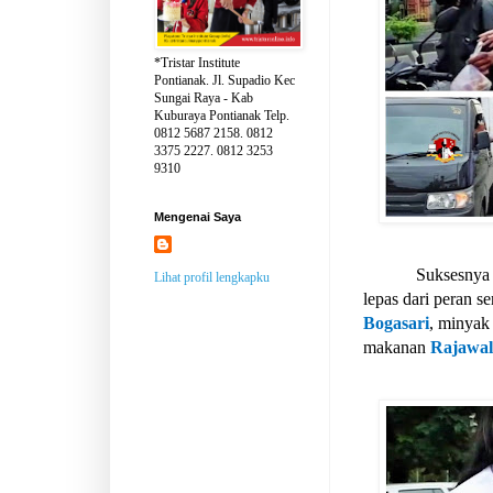
*Tristar Institute
Pontianak. Jl. Supadio Kec
Sungai Raya - Kab
Kuburaya Pontianak Telp.
0812 5687 2158. 0812
3375 2227. 0812 3253
9310
Mengenai Saya
Suksesnya 
Lihat profil lengkapku
lepas dari peran s
Bogasari
, minyak
makanan
Rajawal