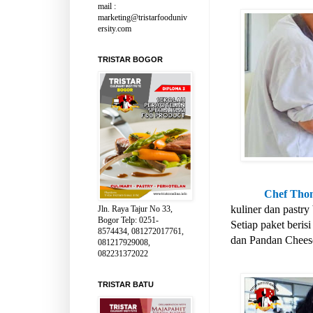
mail :
marketing@tristarfooduniv
ersity.com
TRISTAR BOGOR
Chef Tho
kuliner dan pastr
Jln. Raya Tajur No 33,
Bogor Telp: 0251-
Setiap paket berisi
8574434, 081272017761,
dan Pandan Cheese
081217929008,
082231372022
TRISTAR BATU