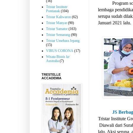
(56)
Program so
Tristar Institute
lembaga pendidikan
Pontianak
(104)
serupa sudah dilak
Tristar Kaliwaron
(62)
Januari 2021 lalu.
Tristar Manyar
(90)
Tristar Samator
(163)
Tristar Semarang
(90)
Tristar Umehara Jepang
(15)
VIRUS CORONA
(17)
Wisata Bisnis ke
Australia
(7)
TRESTELLE
ACCADEMIA
JS Berbag
Tristar Institute G
Diawali dari Sura
lalu. Aksi serupa