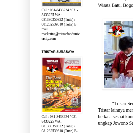
Wisata Batu, Bogo
Call : 031-8433224 / 031-
8433225 WA:
081330350822 (Tutie) /
081232539310 (Tutie) E-
mail :
marketing@tristarfooduniv
ersity.com
TRISTAR SURABAYA
“Tristar S
Tristar lainnya men
berkala sesuai kond
Call : 031-8433224 / 031-
8433225 WA:
ungkap Jowono Sa
081330350822 (Tutie) /
081232539310 (Tutie) E-