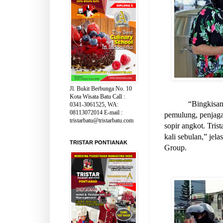
Jl. Bukit Berbunga No. 10
Kota Wisata Batu Call :
“Bingkisan
0341-3061525, WA:
08113072014 E-mail :
pemulung, penjaga
tristarbatu@tristarbatu.com
sopir angkot. Tris
kali sebulan,” jela
TRISTAR PONTIANAK
Group.