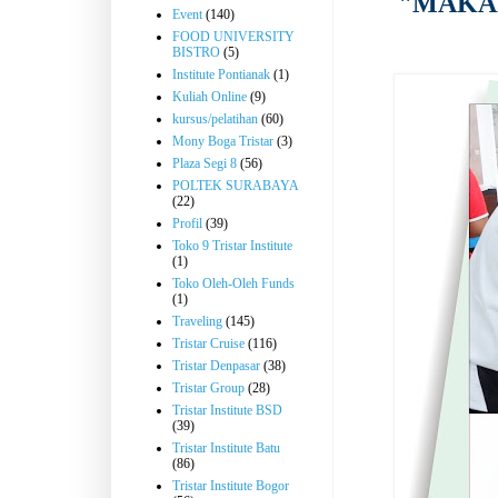
"MAKAN
Event
(140)
FOOD UNIVERSITY
BISTRO
(5)
Institute Pontianak
(1)
Kuliah Online
(9)
kursus/pelatihan
(60)
Mony Boga Tristar
(3)
Plaza Segi 8
(56)
POLTEK SURABAYA
(22)
Profil
(39)
Toko 9 Tristar Institute
(1)
Toko Oleh-Oleh Funds
(1)
Traveling
(145)
Tristar Cruise
(116)
Tristar Denpasar
(38)
Tristar Group
(28)
Tristar Institute BSD
(39)
Tristar Institute Batu
(86)
Tristar Institute Bogor