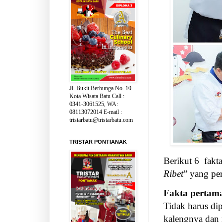
Jl. Bukit Berbunga No. 10
Kota Wisata Batu Call :
0341-3061525, WA:
08113072014 E-mail :
tristarbatu@tristarbatu.com
TRISTAR PONTIANAK
Berikut 6
fakt
Ribet
” yang per
Fakta pertam
Tidak harus di
kalengnya dan 