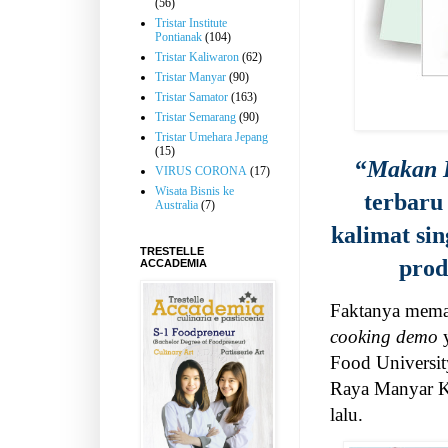
(56)
Tristar Institute
Pontianak
(104)
Tristar Kaliwaron
(62)
Tristar Manyar
(90)
Tristar Samator
(163)
Tristar Semarang
(90)
Tristar Umehara Jepang
(15)
“
Makan I
VIRUS CORONA
(17)
Wisata Bisnis ke
terbaru
Australia
(7)
kalimat si
TRESTELLE
prod
ACCADEMIA
Faktanya meman
cooking demo
y
Food University
Raya Manyar K
lalu.