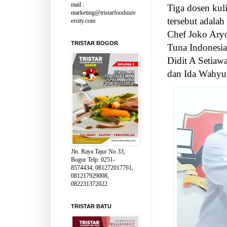
mail :
Tiga dosen kuli
marketing@tristarfooduniv
tersebut adala
ersity.com
Chef Joko Aryo
TRISTAR BOGOR
Tuna Indonesia
Didit A Setiaw
dan Ida Wahyu
Jln. Raya Tajur No 33,
Bogor Telp: 0251-
8574434, 081272017761,
081217929008,
082231372022
TRISTAR BATU