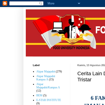
Label
Kamis, 13 Agustus 20
Akpar Majapahit
(279)
Cerita Lain 
Akpar Majapahit
Tristar
Kampus A
(15)
Akpar
Majapahit/Kampus A
(12)
BEM
(5)
6 FA
E-STAR INSTITUTE
(9)