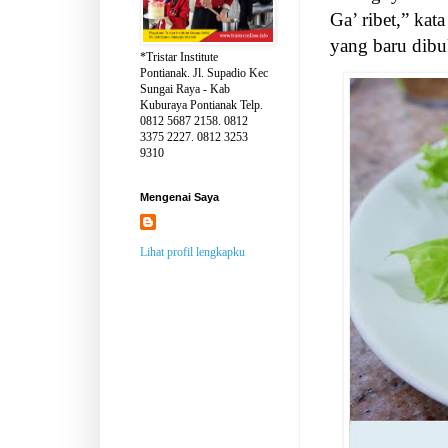
Ga’ ribet,” ka
yang baru dibu
*Tristar Institute
Pontianak. Jl. Supadio Kec
Sungai Raya - Kab
Kuburaya Pontianak Telp.
0812 5687 2158. 0812
3375 2227. 0812 3253
9310
Mengenai Saya
Lihat profil lengkapku