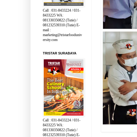
Call : 031-8433224 / 031-
8433225 WA:
081330350822 (Tutie) /
081232539310 (Tutie) E-
mail :
marketing@tristarfooduniv
ersity.com
TRISTAR SURABAYA
Call : 031-8433224 / 031-
8433225 WA:
081330350822 (Tutie) /
081232539310 (Tutie) E-