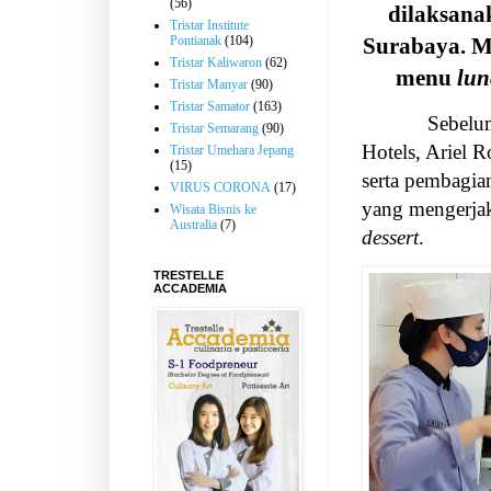
(56)
dilaksana
Tristar Institute
Pontianak
(104)
Surabaya. M
Tristar Kaliwaron
(62)
menu
lun
Tristar Manyar
(90)
Tristar Samator
(163)
Sebelu
Tristar Semarang
(90)
Hotels, Ariel 
Tristar Umehara Jepang
(15)
serta pembagia
VIRUS CORONA
(17)
yang mengerj
Wisata Bisnis ke
Australia
(7)
dessert
.
TRESTELLE
ACCADEMIA