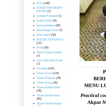
Event
(140)
FOOD UNIVERSITY
BISTRO
(5)
Institute Pontianak
(1)
Kuliah Online
(9)
kursus/pelatihan
(60)
Mony Boga Tristar
(3)
Plaza Segi 8
(56)
POLTEK SURABAYA
(22)
Profil
(39)
Toko 9 Tristar Institute
(1)
Toko Oleh-Oleh Funds
(1)
Traveling
(145)
Tristar Cruise
(116)
BER
Tristar Denpasar
(38)
Tristar Group
(28)
MENU L
Tristar Institute BSD
(39)
Pr
actical
co
Tristar Institute Batu
(86)
Akpar Ma
Tristar Institute Bogor