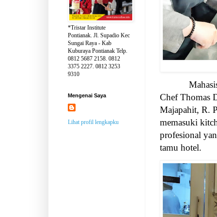
*Tristar Institute
Pontianak. Jl. Supadio Kec
Sungai Raya - Kab
Kuburaya Pontianak Telp.
0812 5687 2158. 0812
3375 2227. 0812 3253
9310
Mahasi
Chef Thomas D
Mengenai Saya
Majapahit, R. 
memasuki kitch
Lihat profil lengkapku
profesional y
tamu hotel.