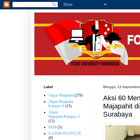
Label
Minggu, 13 September
Akpar Majapahit
(279)
Aksi 60 Men
Akpar Majapahit
Majapahit d
Kampus A
(15)
Akpar
Surabaya
Majapahit/Kampus A
(12)
BEM
(5)
E-STAR INSTITUTE
(9)