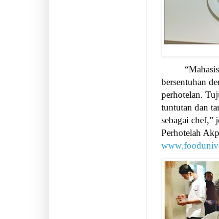
“Mahasis
bersentuhan de
perhotelan. Tu
tuntutan dan ta
sebagai chef,” 
Perhotelah Akp
www.fooduniver