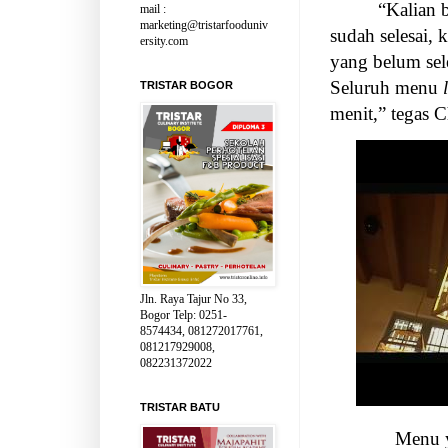
“Kalian b
mail :
marketing@tristarfooduniv
sudah selesai,
ersity.com
yang belum sel
Seluruh menu
TRISTAR BOGOR
menit,” tegas C
Jln. Raya Tajur No 33,
Bogor Telp: 0251-
8574434, 081272017761,
081217929008,
082231372022
TRISTAR BATU
Menu y