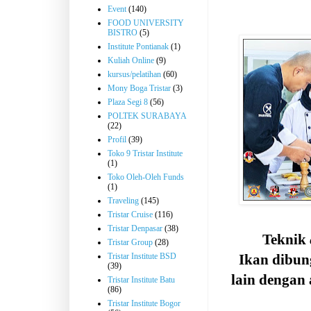
Event
(140)
FOOD UNIVERSITY
BISTRO
(5)
Institute Pontianak
(1)
Kuliah Online
(9)
kursus/pelatihan
(60)
Mony Boga Tristar
(3)
Plaza Segi 8
(56)
POLTEK SURABAYA
(22)
Profil
(39)
Toko 9 Tristar Institute
(1)
Toko Oleh-Oleh Funds
(1)
Traveling
(145)
Tristar Cruise
(116)
Tristar Denpasar
(38)
Teknik
Tristar Group
(28)
Tristar Institute BSD
Ikan dibun
(39)
lain dengan
Tristar Institute Batu
(86)
Tristar Institute Bogor