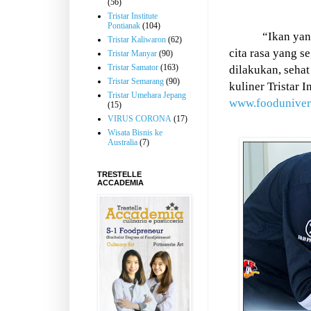
(56)
Tristar Institute
Pontianak
(104)
“Ikan yan
Tristar Kaliwaron
(62)
cita rasa yang se
Tristar Manyar
(90)
Tristar Samator
(163)
dilakukan, seha
Tristar Semarang
(90)
kuliner Tristar 
Tristar Umehara Jepang
www.foodunivers
(15)
VIRUS CORONA
(17)
Wisata Bisnis ke
Australia
(7)
TRESTELLE
ACCADEMIA