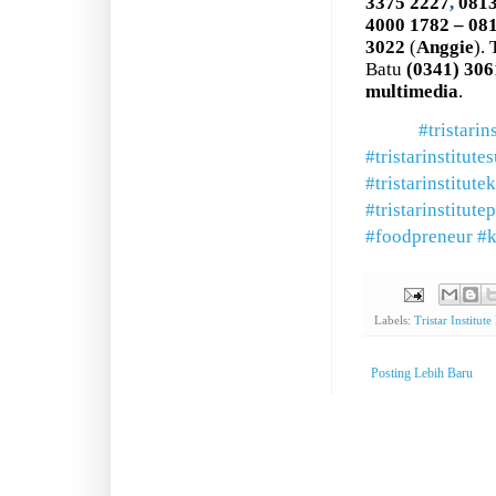
3375 2227
,
0813
4000 1782 – 08
3022
(
Anggie
).
Batu
(0341)
306
multimedia
.
#tristarin
#tristarinstitute
#tristarinstitute
#tristarinstitute
#foodpreneur
#k
Labels:
Tristar Institut
Posting Lebih Baru