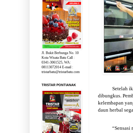
Jl. Bukit Berbunga No. 10
Kota Wisata Batu Call :
0341-3061525, WA:
08113072014 E-mail :
tristarbatu@tristarbatu.com
TRISTAR PONTIANAK
Setelah i
dibungkus. Pemb
kelembapan yang 
daun herbal seg
“Sensasi 