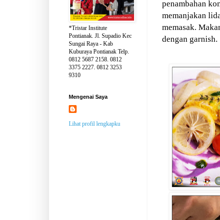
penambahan kon
memanjakan lidah
memasak. Makana
*Tristar Institute
Pontianak. Jl. Supadio Kec
dengan garnish.
Sungai Raya - Kab
Kuburaya Pontianak Telp.
0812 5687 2158. 0812
3375 2227. 0812 3253
9310
Mengenai Saya
Lihat profil lengkapku