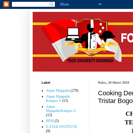
Label
Rabu, 20 Maret 2024
Akpar Majapahit
(279)
Cooking Dem
Akpar Majapahit
Tristar Bogo
Kampus A
(15)
Akpar
Majapahit/Kampus A
C
(12)
TE
BEM
(5)
E-STAR INSTITUTE
(9)