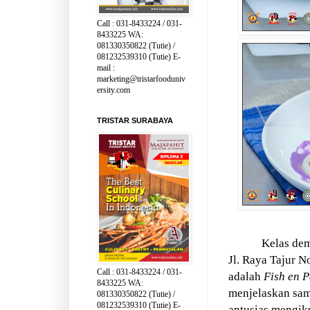
Call : 031-8433224 / 031-
8433225 WA:
081330350822 (Tutie) /
081232539310 (Tutie) E-
mail :
marketing@tristarfooduniv
ersity.com
TRISTAR SURABAYA
Kelas de
Jl. Raya Tajur N
Call : 031-8433224 / 031-
adalah
Fish en P
8433225 WA:
menjelaskan samb
081330350822 (Tutie) /
081232539310 (Tutie) E-
antusias mengiku