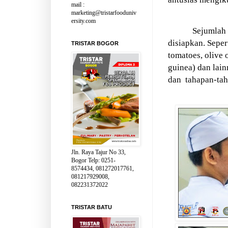
mail :
marketing@tristarfooduniv
ersity.com
Sejumlah
disiapkan. Sepert
TRISTAR BOGOR
tomatoes, olive 
guinea) dan lai
dan
tahapan-ta
Jln. Raya Tajur No 33,
Bogor Telp: 0251-
8574434, 081272017761,
081217929008,
082231372022
TRISTAR BATU