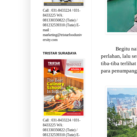
Call : 031-8433224 / 031-
8433225 WA:
081330350822 (Tutie) /
081232539310 (Tutie) E-
mail :
marketing@tristarfooduniv
ersity.com
Begitu na
TRISTAR SURABAYA
perlahan, lalu 
tiba-tiba terliha
para penumpang 
Call : 031-8433224 / 031-
8433225 WA:
081330350822 (Tutie) /
081232539310 (Tutie) E-