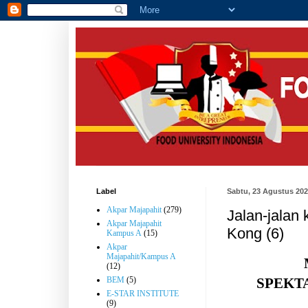
Label
Sabtu, 23 Agustus 20
Akpar Majapahit
(279)
Jalan-jalan
Akpar Majapahit
Kong (6)
Kampus A
(15)
Akpar
Majapahit/Kampus A
(12)
SPEKT
BEM
(5)
E-STAR INSTITUTE
(9)