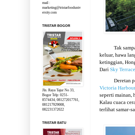
mail :
marketing@tristarfooduniv
ersity.com
TRISTAR BOGOR
Tak sampa
keluar, hawa lan
ketinggian, Ho
Dari
Sky Terrac
Deretan p
Victoria Harbou
Jln. Raya Tajur No 33,
seperti mainan,
Bogor Telp: 0251-
8574434, 081272017761,
Kalau cuaca cer
081217929008,
terlihat samar-s
082231372022
TRISTAR BATU