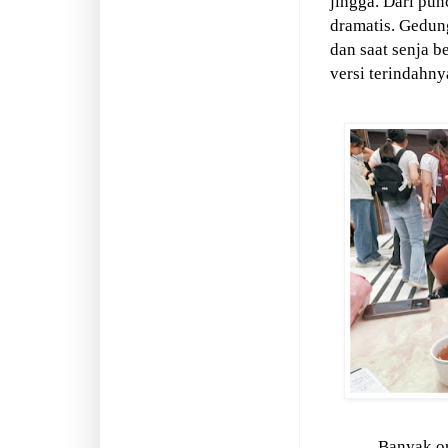
jingga. Dari pun
dramatis. Gedun
dan saat senja b
versi terindahny
Banyak or