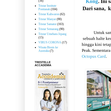
Kong
. Ini 
(56)
Tristar Institute
Dari sana,
k
Pontianak
(104)
Tristar Kaliwaron
(62)
Tristar Manyar
(90)
Tristar Samator
(163)
Tristar Semarang
(90)
Untuk sam
Tristar Umehara Jepang
(15)
sebuah halte ke
VIRUS CORONA
(17)
hingga kini tetap
Wisata Bisnis ke
Peak. Sementara
Australia
(7)
Octopus Card
.
TRESTELLE
ACCADEMIA