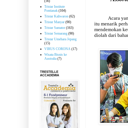
(56)
Tristar Institute
Pontianak
(104)
Tristar Kaliwaron
(62)
Acara yan
Tristar Manyar
(90)
itu menarik per
Tristar Samator
(163)
mendemokan keu
Tristar Semarang
(90)
diolah dari bah
Tristar Umehara Jepang
(15)
VIRUS CORONA
(17)
Wisata Bisnis ke
Australia
(7)
TRESTELLE
ACCADEMIA