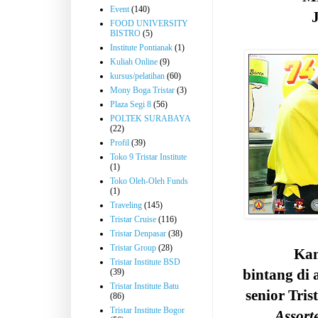
Event
(140)
FOOD UNIVERSITY
BISTRO
(5)
Institute Pontianak
(1)
Kuliah Online
(9)
kursus/pelatihan
(60)
Mony Boga Tristar
(3)
Plaza Segi 8
(56)
POLTEK SURABAYA
(22)
Profil
(39)
Toko 9 Tristar Institute
(1)
Toko Oleh-Oleh Funds
(1)
Traveling
(145)
Tristar Cruise
(116)
Tristar Denpasar
(38)
Tristar Group
(28)
Kam
Tristar Institute BSD
bintang di
(39)
Tristar Institute Batu
senior Tri
(86)
Tristar Institute Bogor
Assort