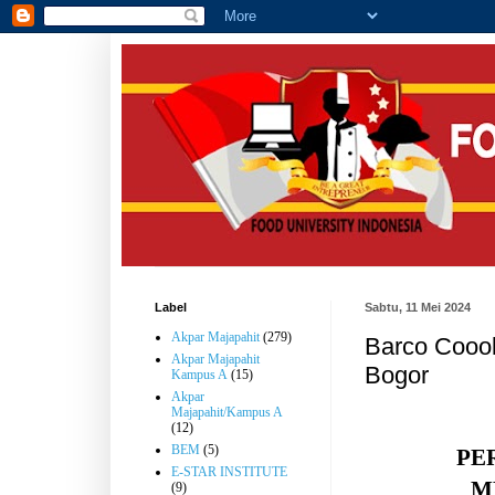
Label
Sabtu, 11 Mei 2024
Akpar Majapahit
(279)
Barco Coooki
Akpar Majapahit
Bogor
Kampus A
(15)
Akpar
Majapahit/Kampus A
(12)
BEM
(5)
PE
E-STAR INSTITUTE
M
(9)