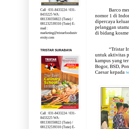
Barco me
Call : 031-8433224 / 031-
8433225 WA:
nomor 1 di Indo
081330350822 (Tutie) /
dipercaya keluar
081232539310 (Tutie) E-
pelanggan utama
mail :
di bidang kosmet
marketing@tristarfooduniv
ersity.com
“Tristar 
TRISTAR SURABAYA
untuk aktivitas 
kampus yang ter
Bogor, BSD, Pont
Caesar kepada
w
Call : 031-8433224 / 031-
8433225 WA:
081330350822 (Tutie) /
081232539310 (Tutie) E-