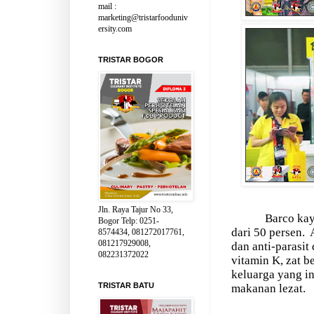
mail :
marketing@tristarfooduniv
ersity.com
TRISTAR BOGOR
Jln. Raya Tajur No 33,
Barco kay
Bogor Telp: 0251-
dari 50 persen.
8574434, 081272017761,
081217929008,
dan anti-parasit
082231372022
vitamin K, zat b
keluarga yang in
TRISTAR BATU
makanan lezat.