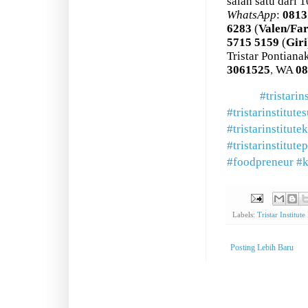
salah satu dari 
WhatsApp
:
0813
6283
(
Valen/
Fa
5715 5159
(
Giri
Tristar Pontian
3061525
,
WA
08
#tristarin
#tristarinstitute
#tristarinstitute
#tristarinstitute
#foodpreneur
#k
Labels:
Tristar Institut
Posting Lebih Baru