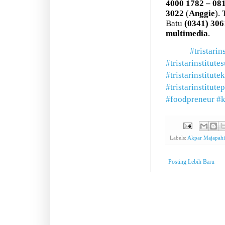
4000 1782 – 08
3022
(
Anggie
).
Batu
(0341)
306
multimedia
.
#tristarin
#tristarinstitute
#tristarinstitute
#tristarinstitute
#foodpreneur
#k
Labels:
Akpar Majapah
Posting Lebih Baru