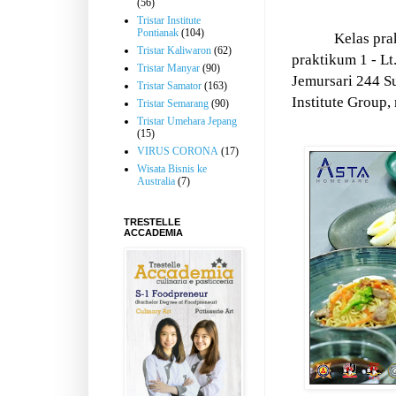
(56)
Tristar Institute
Pontianak
(104)
Kelas pra
Tristar Kaliwaron
(62)
praktikum 1 - Lt
Tristar Manyar
(90)
Jemursari 244 S
Tristar Samator
(163)
Institute Group,
Tristar Semarang
(90)
Tristar Umehara Jepang
(15)
VIRUS CORONA
(17)
Wisata Bisnis ke
Australia
(7)
TRESTELLE
ACCADEMIA