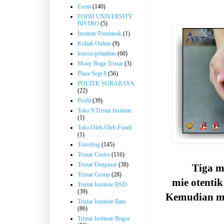
Event
(140)
FOOD UNIVERSITY
BISTRO
(5)
Institute Pontianak
(1)
Kuliah Online
(9)
kursus/pelatihan
(60)
Mony Boga Tristar
(3)
Plaza Segi 8
(56)
POLTEK SURABAYA
(22)
Profil
(39)
Toko 9 Tristar Institute
(1)
Toko Oleh-Oleh Funds
(1)
Traveling
(145)
Tristar Cruise
(116)
Tristar Denpasar
(38)
Tiga m
Tristar Group
(28)
mie otenti
Tristar Institute BSD
(39)
Kemudian me
Tristar Institute Batu
(86)
Tristar Institute Bogor