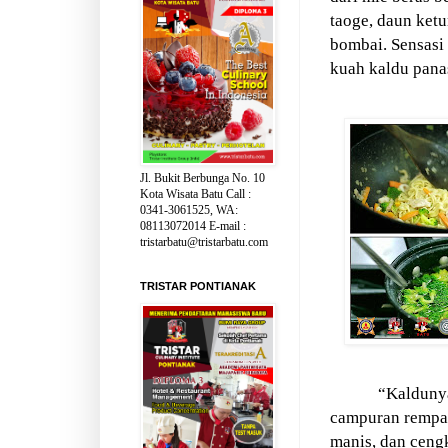
taoge, daun ket
bombai. Sensasi
kuah kaldu pana
Jl. Bukit Berbunga No. 10
Kota Wisata Batu Call :
0341-3061525, WA:
08113072014 E-mail :
tristarbatu@tristarbatu.com
TRISTAR PONTIANAK
“Kaldunya
campuran rempah
manis, dan cengk