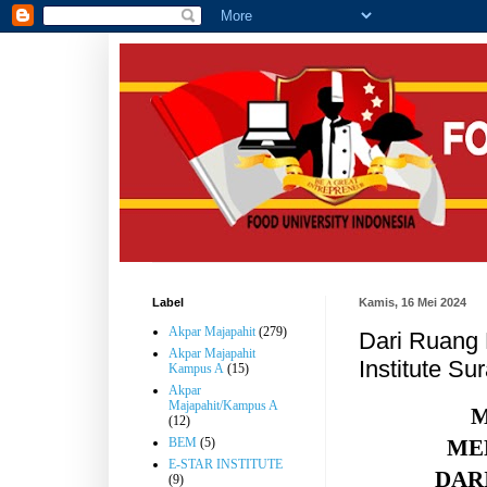
Label
Kamis, 16 Mei 2024
Akpar Majapahit
(279)
Dari Ruang 
Akpar Majapahit
Institute Su
Kampus A
(15)
Akpar
Majapahit/Kampus A
M
(12)
ME
BEM
(5)
E-STAR INSTITUTE
DAR
(9)