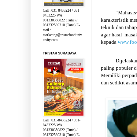
Call : 031-8433224 / 031-
“Mahasisw
8433225 WA:
karakteristik m
081330350822 (Tutie) /
081232539310 (Tutie) E-
teknik dan taha
mail :
agar hasil
masak
marketing@tristarfooduniv
ersity.com
kepada
www.food
TRISTAR SURABAYA
Dijelask
paling populer di
Memiliki perpa
dan sedikit asam
Call : 031-8433224 / 031-
8433225 WA:
081330350822 (Tutie) /
081232539310 (Tutie) E-