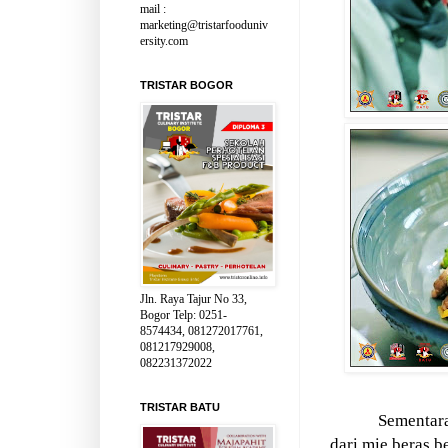
mail :
marketing@tristarfooduniv
ersity.com
TRISTAR BOGOR
Jln. Raya Tajur No 33,
Bogor Telp: 0251-
8574434, 081272017761,
081217929008,
082231372022
TRISTAR BATU
Sementar
dari mie beras 