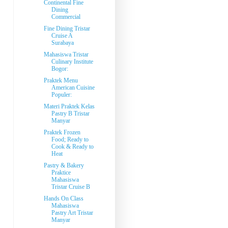
Continental Fine
Dining
Commercial
Fine Dining Tristar
Cruise A
Surabaya
Mahasiswa Tristar
Culinary Institute
Bogor:
Praktek Menu
American Cuisine
Populer:
Materi Praktek Kelas
Pastry B Tristar
Manyar
Praktek Frozen
Food; Ready to
Cook & Ready to
Heat
Pastry & Bakery
Praktice
Mahasiswa
Tristar Cruise B
Hands On Class
Mahasiswa
Pastry Art Tristar
Manyar