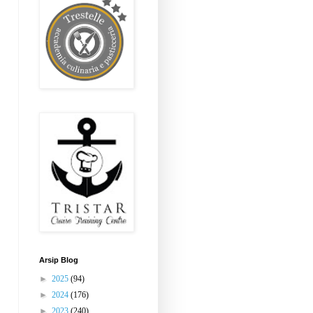
Arsip Blog
►
2025
(94)
►
2024
(176)
►
2023
(240)