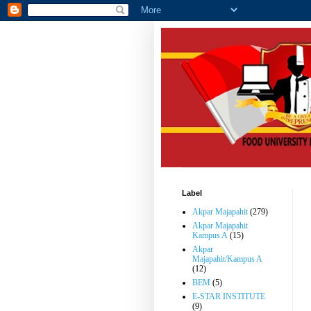
Label
Akpar Majapahit
(279)
Akpar Majapahit
Kampus A
(15)
Akpar
Majapahit/Kampus A
(12)
BEM
(5)
E-STAR INSTITUTE
(9)