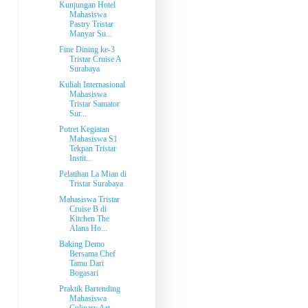
Kunjungan Hotel
Mahasiswa
Pastry Tristar
Manyar Su...
Fine Dining ke-3
Tristar Cruise A
Surabaya
Kuliah Internasional
Mahasiswa
Tristar Samator
Sur...
Potret Kegiatan
Mahasiswa S1
Tekpan Tristar
Instit...
Pelatihan La Mian di
Tristar Surabaya
Mahasiswa Tristar
Cruise B di
Kitchen The
Alana Ho...
Baking Demo
Bersama Chef
Tamu Dari
Bogasari
Praktik Bartending
Mahasiswa