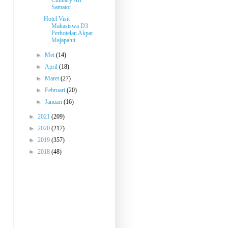
Culinary Art
Samator
Hotel Visit
Mahasiswa D3
Perhotelan Akpar
Majapahit
►
Mei
(14)
►
April
(18)
►
Maret
(27)
►
Februari
(20)
►
Januari
(16)
►
2021
(209)
►
2020
(217)
►
2019
(357)
►
2018
(48)