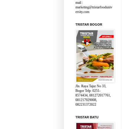
mail :
marketing@tristarfooduniv
ersity.com
TRISTAR BOGOR
Jln. Raya Tajur No 33,
Bogor Telp: 0251-
8574434, 081272017761,
081217929008,
082231372022
TRISTAR BATU