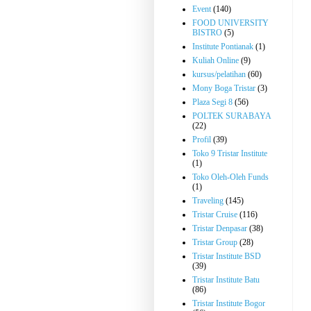
Event
(140)
FOOD UNIVERSITY
BISTRO
(5)
Institute Pontianak
(1)
Kuliah Online
(9)
kursus/pelatihan
(60)
Mony Boga Tristar
(3)
Plaza Segi 8
(56)
POLTEK SURABAYA
(22)
Profil
(39)
Toko 9 Tristar Institute
(1)
Toko Oleh-Oleh Funds
(1)
Traveling
(145)
Tristar Cruise
(116)
Tristar Denpasar
(38)
Tristar Group
(28)
Tristar Institute BSD
(39)
Tristar Institute Batu
(86)
Tristar Institute Bogor