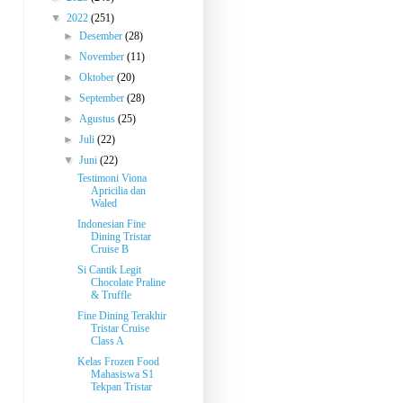
▼
2022
(251)
►
Desember
(28)
►
November
(11)
►
Oktober
(20)
►
September
(28)
►
Agustus
(25)
►
Juli
(22)
▼
Juni
(22)
Testimoni Viona
Apricilia dan
Waled
Indonesian Fine
Dining Tristar
Cruise B
Si Cantik Legit
Chocolate Praline
& Truffle
Fine Dining Terakhir
Tristar Cruise
Class A
Kelas Frozen Food
Mahasiswa S1
Tekpan Tristar