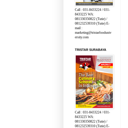
Call : 031-8433224 / 031-
8433225 WA:
081330350822 (Tutie) /
081232539310 (Tutie) E-
mail :
marketing@tristarfooduniv
ersity.com
TRISTAR SURABAYA
Call : 031-8433224 / 031-
8433225 WA:
081330350822 (Tutie) /
081232539310 (Tutie) E-