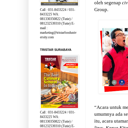
oleh segenap
ci
Group.
Call : 031-8433224 / 031-
8433225 WA:
081330350822 (Tutie) /
081232539310 (Tutie) E-
mail :
marketing@tristarfooduniv
ersity.com
TRISTAR SURABAYA
“Acara untuk me
Call : 031-8433224 / 031-
umumnya ada ser
8433225 WA:
itu, acara utam
081330350822 (Tutie) /
081232539310 (Tutie) E-
line
;
Karya Kit