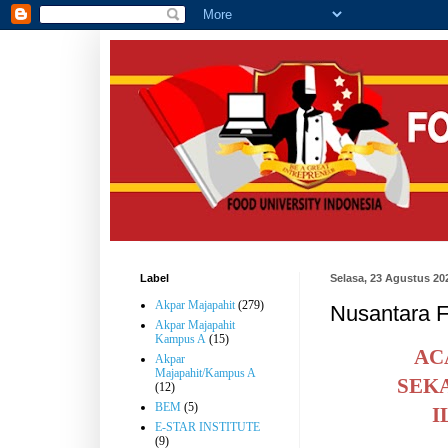
Label
Selasa, 23 Agustus 20
Akpar Majapahit
(279)
Nusantara 
Akpar Majapahit
Kampus A
(15)
AC
Akpar
Majapahit/Kampus A
SEK
(12)
BEM
(5)
I
E-STAR INSTITUTE
(9)