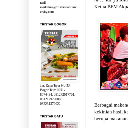
mail :
Ketua BEM Akpa
marketing@tristarfooduniv
ersity.com
TRISTAR BOGOR
Jln. Raya Tajur No 33,
Bogor Telp: 0251-
8574434, 081272017761,
081217929008,
082231372022
Berbagai makan
kekinian hasil k
TRISTAR BATU
berupa makanan 