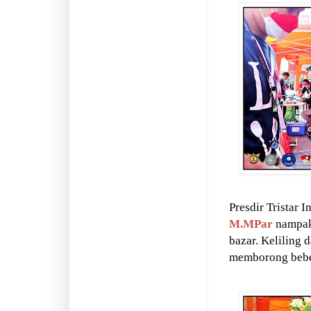
Presdir Tristar I
M.MPar
nampak 
bazar. Keliling 
memborong beber