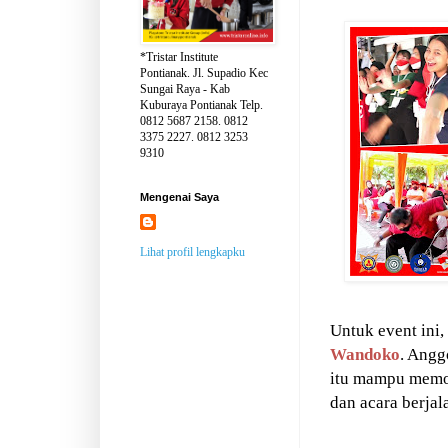
*Tristar Institute
Pontianak. Jl. Supadio Kec
Sungai Raya - Kab
Kuburaya Pontianak Telp.
0812 5687 2158. 0812
3375 2227. 0812 3253
9310
Mengenai Saya
Lihat profil lengkapku
Untuk event ini
Wandoko
. Ang
itu mampu memob
dan acara berjal