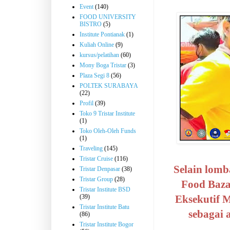
Event
(140)
FOOD UNIVERSITY
BISTRO
(5)
Institute Pontianak
(1)
Kuliah Online
(9)
kursus/pelatihan
(60)
Mony Boga Tristar
(3)
Plaza Segi 8
(56)
POLTEK SURABAYA
(22)
Profil
(39)
Toko 9 Tristar Institute
(1)
Toko Oleh-Oleh Funds
(1)
Traveling
(145)
Tristar Cruise
(116)
Selain lom
Tristar Denpasar
(38)
Tristar Group
(28)
Food Baza
Tristar Institute BSD
(39)
Eksekutif 
Tristar Institute Batu
sebagai 
(86)
Tristar Institute Bogor