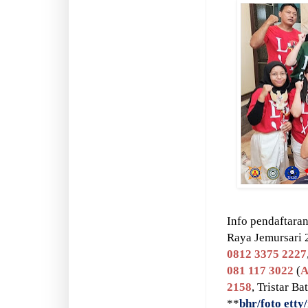
Info pendaftaran
Raya Jemursari 
0812 3375 2227
081 117 3022
(
A
2158
, Tristar Ba
**
bhr/foto etty