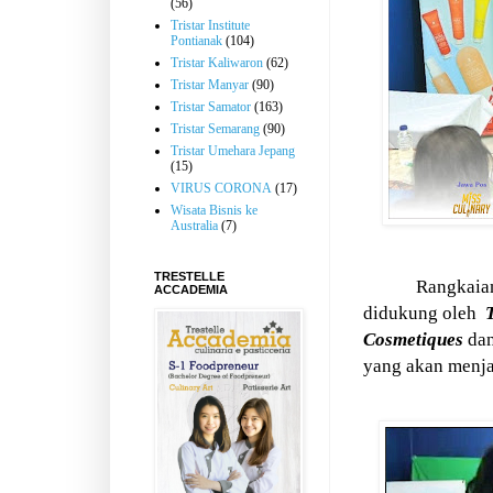
(56)
Tristar Institute
Pontianak
(104)
Tristar Kaliwaron
(62)
Tristar Manyar
(90)
Tristar Samator
(163)
Tristar Semarang
(90)
Tristar Umehara Jepang
(15)
VIRUS CORONA
(17)
Wisata Bisnis ke
Australia
(7)
TRESTELLE
Rangkaian
ACCADEMIA
didukung oleh
T
Cosmetiques
da
yang akan menjad