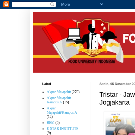
Label
Senin, 05 Desember 2
Akpar Majapahit
(279)
Tristar - 
Akpar Majapahit
Jogjakarta
Kampus A
(15)
Akpar
Majapahit/Kampus A
(12)
BEM
(5)
E-STAR INSTITUTE
(9)