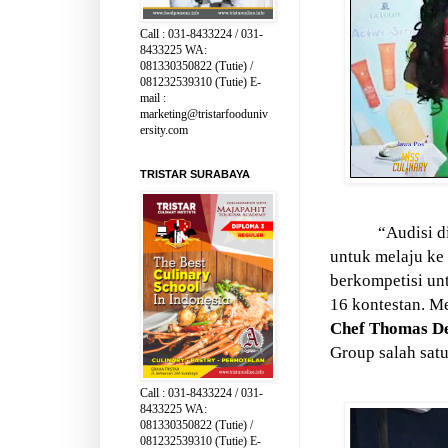
Call : 031-8433224 / 031-
8433225 WA:
081330350822 (Tutie) /
081232539310 (Tutie) E-
mail :
marketing@tristarfooduniv
ersity.com
TRISTAR SURABAYA
“Audisi di
untuk melaju ke 
berkompetisi unt
16 kontestan. Me
Chef Thomas D
Group salah sat
Call : 031-8433224 / 031-
8433225 WA:
081330350822 (Tutie) /
081232539310 (Tutie) E-