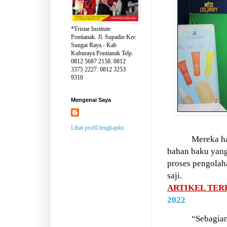
*Tristar Institute
Pontianak. Jl. Supadio Kec
Sungai Raya - Kab
Kuburaya Pontianak Telp.
0812 5687 2158. 0812
3375 2227. 0812 3253
9310
Mengenai Saya
Lihat profil lengkapku
Mereka h
bahan baku yang
proses pengola
saji.
ARTIKEL TER
2022
“Sebagian