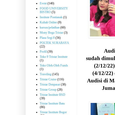
Event
(140)
FOOD UNIVERSITY
BISTRO
(5)
Institute Pontianak
(1)
Kuliah Online
(9)
kursus/pelatihan
(60)
Mony Boga Tristar
(3)
Plaza Segi 8
(56)
POLTEK SURABAYA
(22)
Audi
Profil
(39)
Toko 9 Tristar Institute
sudah dimul
(1)
(2/12/2
Toko Oleh-Oleh Funds
(1)
(4/12/22)
Traveling
(145)
Audisi di 
Tristar Cruise
(116)
Tristar Denpasar
(38)
Jumat
Tristar Group
(28)
Tristar Institute BSD
(39)
Tristar Institute Batu
(86)
Tristar Institute Bogor