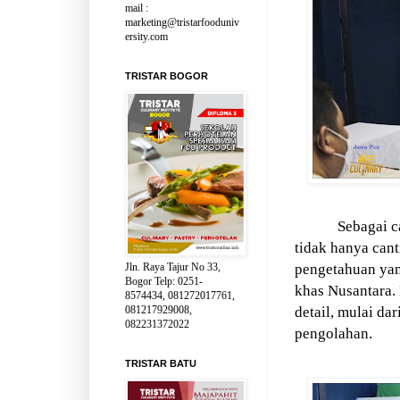
mail :
marketing@tristarfooduniv
ersity.com
TRISTAR BOGOR
Sebagai c
tidak hanya cant
Jln. Raya Tajur No 33,
pengetahuan yang
Bogor Telp: 0251-
khas Nusantara.
8574434, 081272017761,
081217929008,
detail, mulai dar
082231372022
pengolahan.
TRISTAR BATU