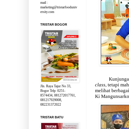
mail :
marketing@tristarfooduniv
ersity.com
TRISTAR BOGOR
Kunjungan
class
, tetapi ma
Jln. Raya Tajur No 33,
melihat berbagai
Bogor Telp: 0251-
8574434, 081272017761,
Ki Mangunsarkor
081217929008,
082231372022
TRISTAR BATU