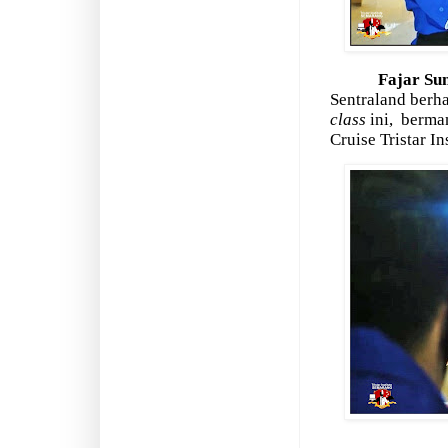
Fajar Su
Sentraland berha
class
ini,
berman
Cruise Tristar I