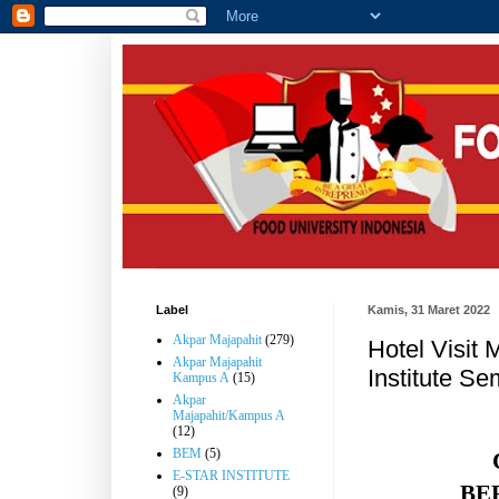
Label
Kamis, 31 Maret 2022
Akpar Majapahit
(279)
Hotel Visit 
Akpar Majapahit
Institute S
Kampus A
(15)
Akpar
Majapahit/Kampus A
(12)
BEM
(5)
E-STAR INSTITUTE
BE
(9)