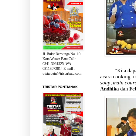
Jl. Bukit Berbunga No. 10
Kota Wisata Batu Call :
0341-3061525, WA:
08113072014 E-mail :
“Kita dap
tristarbatu@tristarbatu.com
acara cooking
i
soup, main cour
TRISTAR PONTIANAK
Andhika
dan
Fe