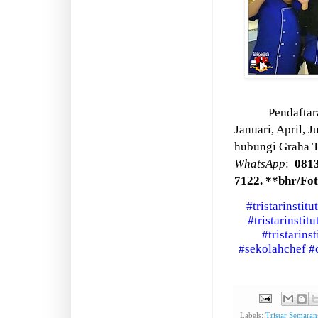
Pendaftar
Januari, April, J
hubungi Graha Tr
WhatsApp
:
0813
7122. **bhr/Fot
#tristarinstitu
#tristarinstit
#tristarins
#sekolahchef
#
Labels:
Tristar Semara