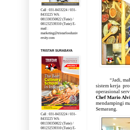
Call : 031-8433224 / 031-
8433225 WA:
081330350822 (Tutie) /
081232539310 (Tutie) E-
mail :
marketing@tristarfooduniv
ersity.com
TRISTAR SURABAYA
“Jadi, ma
sistem kerja
pro
operasional serv
Chef Mario Alv
mendampingi mah
Semarang.
Call : 031-8433224 / 031-
8433225 WA:
081330350822 (Tutie) /
081232539310 (Tutie) E-