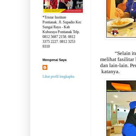
*Tristar Institute
Pontianak. Jl. Supadio Kec
Sungai Raya - Kab
Kuburaya Pontianak Telp.
0812 5687 2158. 0812
3375 2227. 0812 3253
9310
“Selain it
melihat fasilita
Mengenai Saya
dan lain-lain. P
katanya.
Lihat profil lengkapku