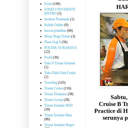
Event
(140)
HAR
FOOD UNIVERSITY
BISTRO
(5)
Institute Pontianak
(1)
Kuliah Online
(9)
kursus/pelatihan
(60)
Mony Boga Tristar
(3)
Plaza Segi 8
(56)
POLTEK SURABAYA
(22)
Profil
(39)
Toko 9 Tristar Institute
(1)
Toko Oleh-Oleh Funds
(1)
Traveling
(145)
Tristar Cruise
(116)
Tristar Denpasar
(38)
Sabtu,
Tristar Group
(28)
Cruise B T
Tristar Institute BSD
(39)
Practice di H
Tristar Institute Batu
serunya 
(86)
Tristar Institute Bogor