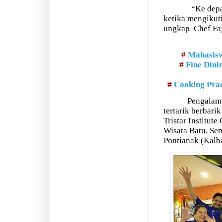
“Ke dep
ketika mengikuti
ungkap
Chef Faj
#
Mahasisw
#
Fine Dini
#
Cooking Prac
Pengalama
tertarik berbari
Tristar Institut
Wisata Batu, Se
Pontianak (Kalba