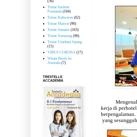
(56)
Tristar Institute
Pontianak
(104)
Tristar Kaliwaron
(62)
Tristar Manyar
(90)
Tristar Samator
(163)
Tristar Semarang
(90)
Tristar Umehara Jepang
(15)
VIRUS CORONA
(17)
Wisata Bisnis ke
Australia
(7)
TRESTELLE
ACCADEMIA
Mengenal
kerja di perhote
berpengalaman. 
yang sesungguh