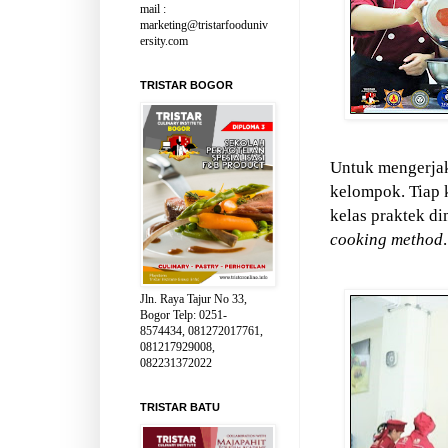
mail :
marketing@tristarfooduniv
ersity.com
TRISTAR BOGOR
Untuk mengerjak
kelompok. Tiap
kelas praktek di
cooking method
.
Jln. Raya Tajur No 33,
Bogor Telp: 0251-
8574434, 081272017761,
081217929008,
082231372022
TRISTAR BATU