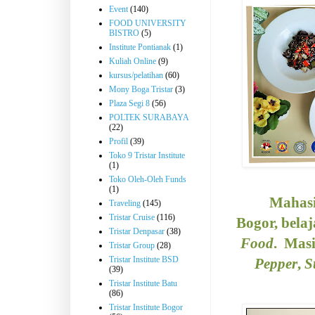
Event
(140)
FOOD UNIVERSITY
BISTRO
(5)
Institute Pontianak
(1)
Kuliah Online
(9)
kursus/pelatihan
(60)
Mony Boga Tristar
(3)
Plaza Segi 8
(56)
POLTEK SURABAYA
(22)
Profil
(39)
Toko 9 Tristar Institute
(1)
Toko Oleh-Oleh Funds
(1)
Mahas
Traveling
(145)
Tristar Cruise
(116)
Bogor, bela
Tristar Denpasar
(38)
Food
.
Masi
Tristar Group
(28)
Tristar Institute BSD
Pepper
,
S
(39)
Tristar Institute Batu
(86)
Tristar Institute Bogor