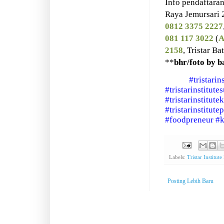
Info pendaftaran
Raya Jemursari 
0812 3375 2227
081 117 3022
(
A
2158
, Tristar Ba
**
bhr/foto by b
#tristarin
#tristarinstitute
#tristarinstitute
#tristarinstitute
#foodpreneur
#k
Labels:
Tristar Institut
Posting Lebih Baru