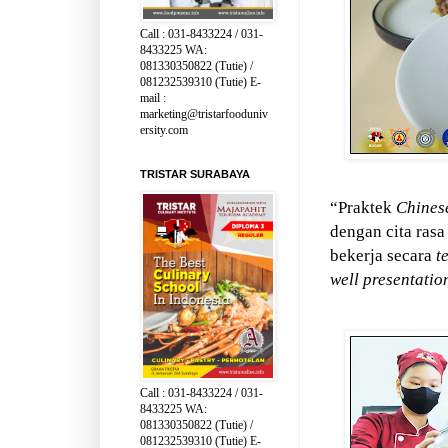
Call : 031-8433224 / 031-
8433225 WA:
081330350822 (Tutie) /
081232539310 (Tutie) E-
mail :
marketing@tristarfooduniv
ersity.com
TRISTAR SURABAYA
“Praktek
Chines
dengan cita rasa
bekerja secara
t
well presentati
Call : 031-8433224 / 031-
8433225 WA:
081330350822 (Tutie) /
081232539310 (Tutie) E-