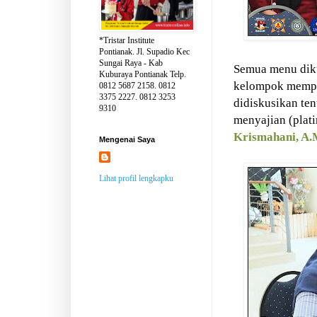
*Tristar Institute
Pontianak. Jl. Supadio Kec
Sungai Raya - Kab
Semua menu diku
Kuburaya Pontianak Telp.
kelompok mempr
0812 5687 2158. 0812
3375 2227. 0812 3253
didiskusikan tent
9310
menyajian (plati
Krismahani, A.
Mengenai Saya
Lihat profil lengkapku