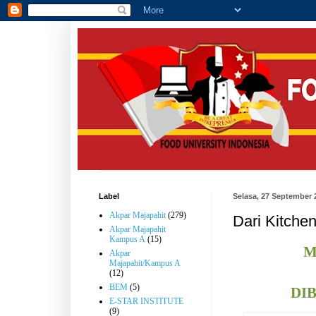
Label
Selasa, 27 September 
Akpar Majapahit
(279)
Dari Kitchen
Akpar Majapahit
Kampus A
(15)
M
Akpar
Majapahit/Kampus A
(12)
BEM
(5)
DI
E-STAR INSTITUTE
(9)