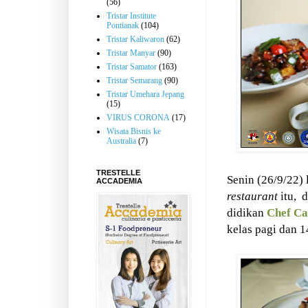
(56)
Tristar Institute
Pontianak
(104)
Tristar Kaliwaron
(62)
Tristar Manyar
(90)
Tristar Samator
(163)
Tristar Semarang
(90)
Tristar Umehara Jepang
(15)
VIRUS CORONA
(17)
Wisata Bisnis ke
Australia
(7)
TRESTELLE
Senin (26/9/22) 
ACCADEMIA
restaurant
itu,
d
didikan
Chef Ca
kelas pagi dan 