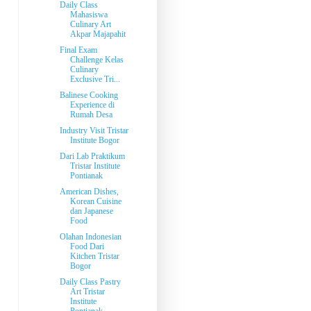
Daily Class
Mahasiswa
Culinary Art
Akpar Majapahit
Final Exam
Challenge Kelas
Culinary
Exclusive Tri...
Balinese Cooking
Experience di
Rumah Desa
Industry Visit Tristar
Institute Bogor
Dari Lab Praktikum
Tristar Institute
Pontianak
American Dishes,
Korean Cuisine
dan Japanese
Food
Olahan Indonesian
Food Dari
Kitchen Tristar
Bogor
Daily Class Pastry
Art Tristar
Institute