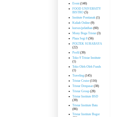
Event
(140)
FOOD UNIVERSITY
BISTRO
(5)
Institute Pontianak
(1)
Kuliah Online
(9)
kursus/pelatihan
(60)
Mony Boga Tristar
(3)
Plaza Segi 8
(56)
POLTEK SURABAYA
(22)
Profil
(39)
Toko 9 Tristar Institute
(1)
Toko Oleh-Oleh Funds
(1)
Traveling
(145)
Tristar Cruise
(116)
Tristar Denpasar
(38)
Tristar Group
(28)
Tristar Institute BSD
(39)
Tristar Institute Batu
(86)
Tristar Institute Bogor