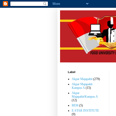
Label
Akpar Majapahit
(279)
Akpar Majapahit
Kampus A
(15)
Akpar
Majapahit/Kampus A
(12)
BEM
(5)
E-STAR INSTITUTE
(9)