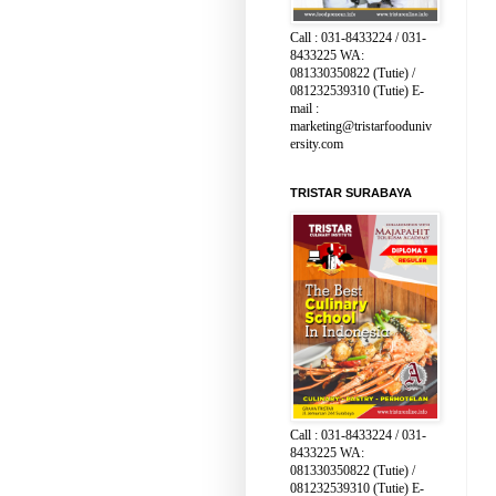
Call : 031-8433224 / 031-
8433225 WA:
081330350822 (Tutie) /
081232539310 (Tutie) E-
mail :
marketing@tristarfooduniv
ersity.com
TRISTAR SURABAYA
Call : 031-8433224 / 031-
8433225 WA:
081330350822 (Tutie) /
081232539310 (Tutie) E-