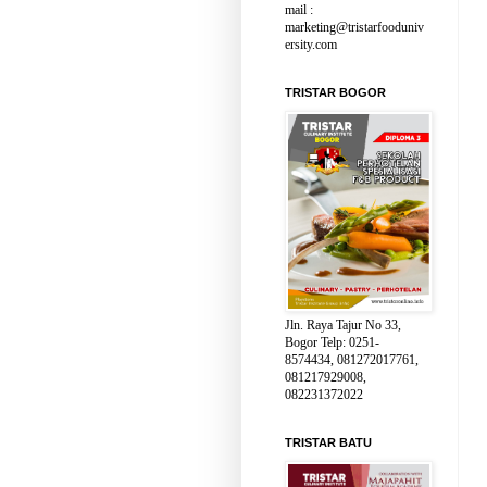
mail :
marketing@tristarfooduniv
ersity.com
TRISTAR BOGOR
Jln. Raya Tajur No 33,
Bogor Telp: 0251-
8574434, 081272017761,
081217929008,
082231372022
TRISTAR BATU