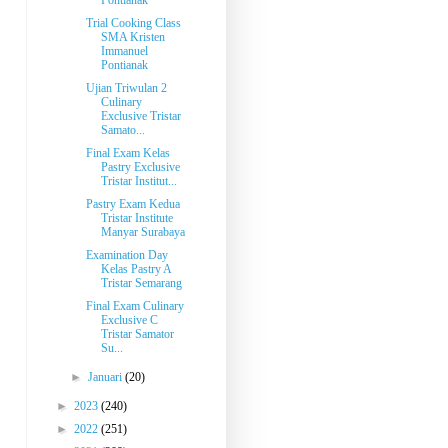
Pontianak
Trial Cooking Class
SMA Kristen
Immanuel
Pontianak
Ujian Triwulan 2
Culinary
Exclusive Tristar
Samato...
Final Exam Kelas
Pastry Exclusive
Tristar Institut...
Pastry Exam Kedua
Tristar Institute
Manyar Surabaya
Examination Day
Kelas Pastry A
Tristar Semarang
Final Exam Culinary
Exclusive C
Tristar Samator
Su...
►
Januari
(20)
►
2023
(240)
►
2022
(251)