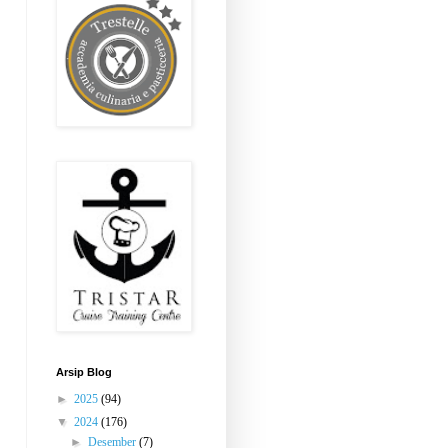
Arsip Blog
►
2025
(94)
▼
2024
(176)
►
Desember
(7)