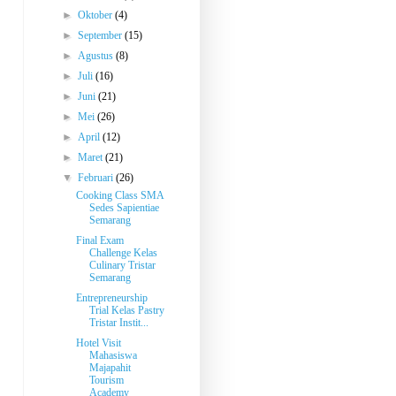
►
Oktober
(4)
►
September
(15)
►
Agustus
(8)
►
Juli
(16)
►
Juni
(21)
►
Mei
(26)
►
April
(12)
►
Maret
(21)
▼
Februari
(26)
Cooking Class SMA
Sedes Sapientiae
Semarang
Final Exam
Challenge Kelas
Culinary Tristar
Semarang
Entrepreneurship
Trial Kelas Pastry
Tristar Instit...
Hotel Visit
Mahasiswa
Majapahit
Tourism
Academy