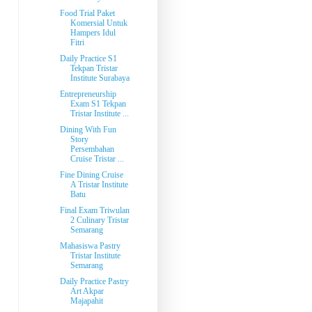
Food Trial Paket
Komersial Untuk
Hampers Idul
Fitri
Daily Practice S1
Tekpan Tristar
Institute Surabaya
Entrepreneurship
Exam S1 Tekpan
Tristar Institute ...
Dining With Fun
Story
Persembahan
Cruise Tristar ...
Fine Dining Cruise
A Tristar Institute
Batu
Final Exam Triwulan
2 Culinary Tristar
Semarang
Mahasiswa Pastry
Tristar Institute
Semarang
Daily Practice Pastry
Art Akpar
Majapahit