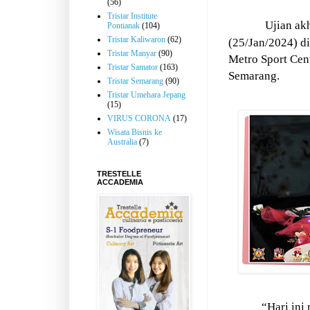
(56)
Tristar Institute
Ujian ak
Pontianak
(104)
Tristar Kaliwaron
(62)
(25/Jan/2024) di
Tristar Manyar
(90)
Metro Sport Cen
Tristar Samator
(163)
Semarang.
Tristar Semarang
(90)
Tristar Umehara Jepang
(15)
VIRUS CORONA
(17)
Wisata Bisnis ke
Australia
(7)
TRESTELLE
ACCADEMIA
“Hari ini