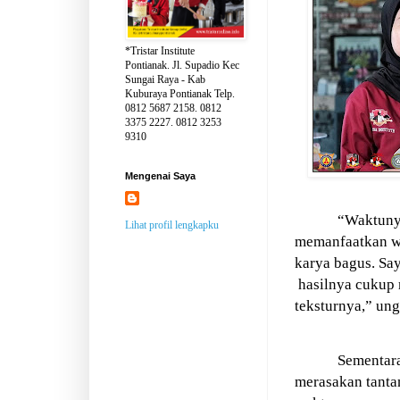
*Tristar Institute
Pontianak. Jl. Supadio Kec
Sungai Raya - Kab
Kuburaya Pontianak Telp.
0812 5687 2158. 0812
3375 2227. 0812 3253
9310
Mengenai Saya
“Waktunya
Lihat profil lengkapku
memanfaatkan 
karya bagus. Sa
hasilnya cukup
teksturnya,” un
Sementar
merasakan tanta