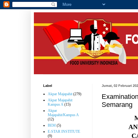
Label
Jumat, 02 Februari 20
Akpar Majapahit
(279)
Examination
Akpar Majapahit
Semarang
Kampus A
(15)
Akpar
Majapahit/Kampus A
(12)
AN
BEM
(5)
E-STAR INSTITUTE
C
(9)