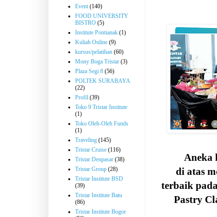
Event
(140)
FOOD UNIVERSITY
BISTRO
(5)
Institute Pontianak
(1)
Kuliah Online
(9)
kursus/pelatihan
(60)
Mony Boga Tristar
(3)
Plaza Segi 8
(56)
POLTEK SURABAYA
(22)
Profil
(39)
Toko 9 Tristar Institute
(1)
Toko Oleh-Oleh Funds
(1)
Traveling
(145)
Tristar Cruise
(116)
Aneka 
Tristar Denpasar
(38)
Tristar Group
(28)
di atas m
Tristar Institute BSD
terbaik pada
(39)
Tristar Institute Batu
Pastry Cl
(86)
Tristar Institute Bogor