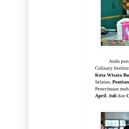
Anda puny
Culinary Institu
Kota
Wisata Ba
Selatan,
Pontia
Penerimaan mah
April
,
Juli
dan
O