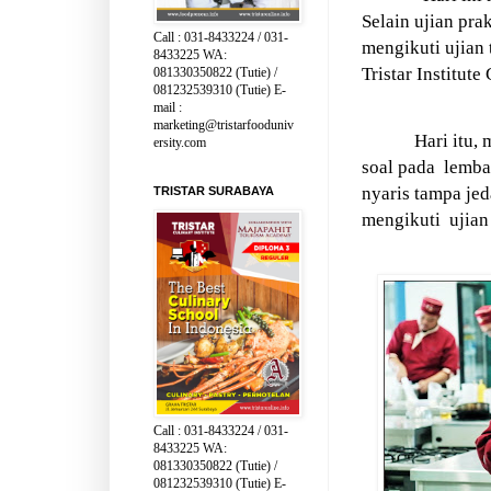
Selain ujian pra
Call : 031-8433224 / 031-
mengikuti ujian 
8433225 WA:
Tristar Institut
081330350822 (Tutie) /
081232539310 (Tutie) E-
mail :
marketing@tristarfooduniv
Hari itu,
ersity.com
soal pada
lemba
nyaris tampa je
TRISTAR SURABAYA
mengikuti
ujian
Call : 031-8433224 / 031-
8433225 WA:
081330350822 (Tutie) /
081232539310 (Tutie) E-