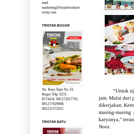
mail :
marketing@tristarfooduniv
ersity.com
TRISTAR BOGOR
Jln. Raya Tajur No 33,
“Untuk uj
Bogor Telp: 0251-
jam. Mulai dari 
8574434, 081272017761,
081217929008,
dikerjakan. Kemu
082231372022
masing-masing
karyanya,” teran
TRISTAR BATU
Noor.