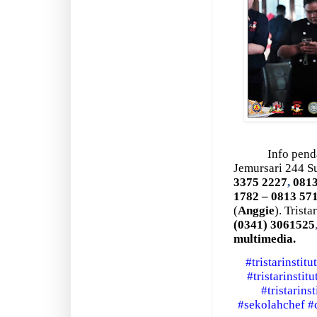
Info pend
Jemursari 244 S
3375 2227
,
0813
1782 – 0813 57
(
Anggie
). Trist
(0341)
3061525
multimedia.
#tristarinstitu
#tristarinstit
#tristarins
#sekolahchef
#