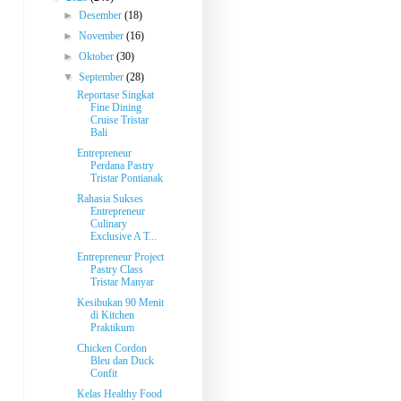
►
Desember
(18)
►
November
(16)
►
Oktober
(30)
▼
September
(28)
Reportase Singkat
Fine Dining
Cruise Tristar
Bali
Entrepreneur
Perdana Pastry
Tristar Pontianak
Rahasia Sukses
Entrepreneur
Culinary
Exclusive A T...
Entrepreneur Project
Pastry Class
Tristar Manyar
Kesibukan 90 Menit
di Kitchen
Praktikum
Chicken Cordon
Bleu dan Duck
Confit
Kelas Healthy Food