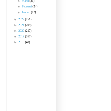
►
Maret
(21)
►
Februari
(24)
►
Januari
(17)
►
2022
(251)
►
2021
(209)
►
2020
(217)
►
2019
(357)
►
2018
(48)