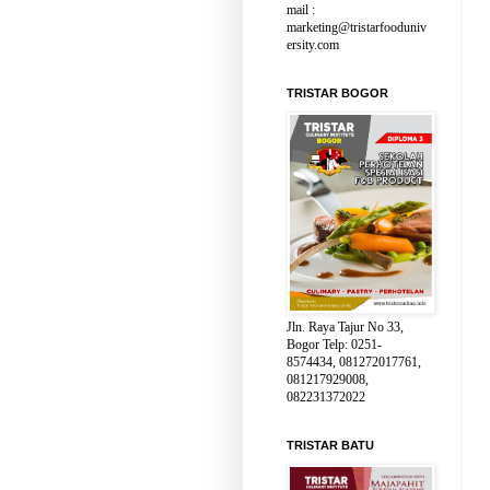
mail :
marketing@tristarfooduniv
ersity.com
TRISTAR BOGOR
Jln. Raya Tajur No 33,
Bogor Telp: 0251-
8574434, 081272017761,
081217929008,
082231372022
TRISTAR BATU