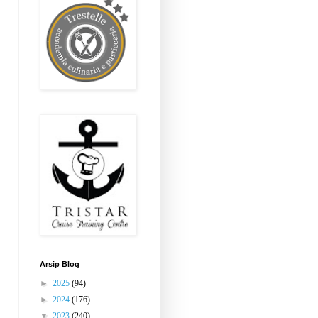
Arsip Blog
►
2025
(94)
►
2024
(176)
▼
2023
(240)