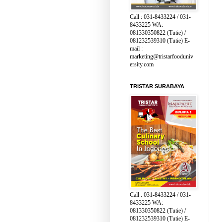
Call : 031-8433224 / 031-
8433225 WA:
081330350822 (Tutie) /
081232539310 (Tutie) E-
mail :
marketing@tristarfooduniv
ersity.com
TRISTAR SURABAYA
Call : 031-8433224 / 031-
8433225 WA:
081330350822 (Tutie) /
081232539310 (Tutie) E-