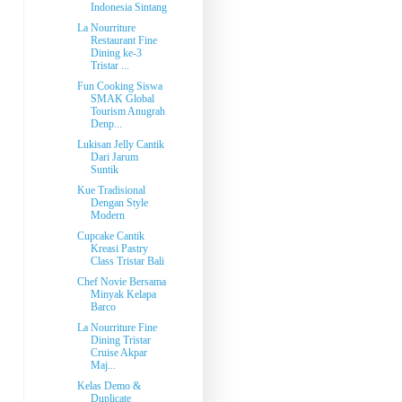
Indonesia Sintang
La Nourriture
Restaurant Fine
Dining ke-3
Tristar ...
Fun Cooking Siswa
SMAK Global
Tourism Anugrah
Denp...
Lukisan Jelly Cantik
Dari Jarum
Suntik
Kue Tradisional
Dengan Style
Modern
Cupcake Cantik
Kreasi Pastry
Class Tristar Bali
Chef Novie Bersama
Minyak Kelapa
Barco
La Nourriture Fine
Dining Tristar
Cruise Akpar
Maj...
Kelas Demo &
Duplicate