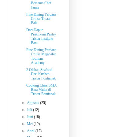
Bersama Chef
Jamie
Fine Dining Perdana
Cruise Tristar
Bali
Dari Dapur
Praktikum Pastry
Tristar Institute
Batu
Fine Dining Perdana
Cruise Majapahit
Tourism
Academy
2 Olahan Seafood
Dari Kitchen
Tristar Pontianak
Cooking Class SMA
Bina Mulia di
Tristar Pontianak
►
Agustus
(25)
►
Juli
(12)
►
Juni
(18)
►
Mei
(19)
►
April
(12)