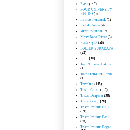
Event
(140)
FOOD UNIVERSITY
BISTRO
(5)
Institute Pontianak
(1)
Kuliah Online
(9)
kursus/pelatihan
(60)
Mony Boga Tristar
(3)
Plaza Segi 8
(56)
POLTEK SURABAYA
(22)
Profil
(39)
Toko 9 Tristar Institute
(1)
Toko Oleh-Oleh Funds
(1)
Traveling
(145)
Tristar Cruise
(116)
Tristar Denpasar
(38)
Tristar Group
(28)
Tristar Institute BSD
(39)
Tristar Institute Batu
(86)
Tristar Institute Bogor