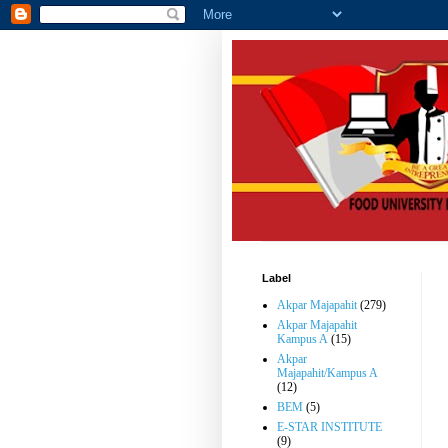
Label
Akpar Majapahit
(279)
Akpar Majapahit
Kampus A
(15)
Akpar
Majapahit/Kampus A
(12)
BEM
(5)
E-STAR INSTITUTE
(9)